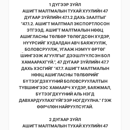
1 ДҮГЭЭР ЗҮЙЛ
АШИГТ МАЛТМАЛЫН ТУХАЙ ХУУЛИЙН 47
ДУГААР ЗҮЙЛИЙН 47.1.2 ДАХЬ ЗААЛТЫГ
“47.1.2. АШИГТ МАЛТМАЛ ЭКСПОРТЛОСОН
ЭТГЭЭД. АШИГТ МАЛТМАЛЫН НӨӨЦ
АШИГЛАСНЫ ТӨЛБӨР ТӨЛӨГДСӨН ХҮДЭР,
НҮҮРСИЙГ ХУДАЛДАН АВЧ БАЯЖУУЛЖ,
БОЛОВСРУУЛЖ, УГААЖ НЭМҮҮ ӨРТӨГ
ШИНГЭЭЖ АГУУЛГЫГ ДЭЭШЛҮҮЛСЭН БОЛ
ХАМААРАХГҮЙ.”, 47 ДУГААР ЗҮЙЛИЙН 47.7
ДАХЬ ХЭСГИЙГ “47.7. АШИГТ МАЛТМАЛЫН
НӨӨЦ АШИГЛАСНЫ ТӨЛБӨРИЙГ
БҮТЭЭГДЭХҮҮНИЙ БОЛОВСРУУЛАЛТЫН
ТҮВШИНГЭЭС ХАМААРЧ ХҮДЭР, БАЯЖМАЛ,
БҮТЭЭГДХҮҮНИЙ АЛЬ НЭГД
ДАВХАРДУУЛАХГҮЙГЭЭР НОГДУУЛНА.” ГЭЖ
ӨӨРЧЛӨН НАЙРУУЛСУГАЙ.
2 ДУГААР ЗҮЙЛ
АШИГТ МАЛТМАЛЫН ТУХАЙ ХУУЛИЙН 47