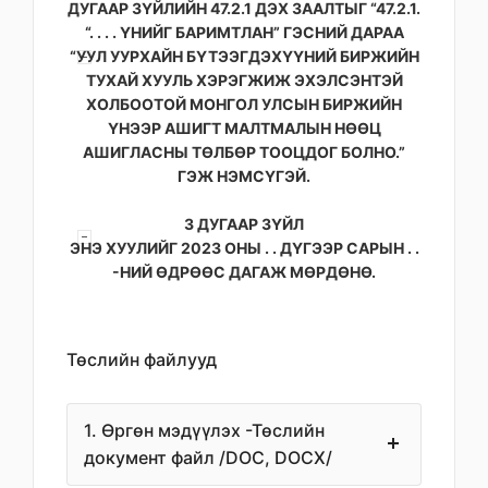
ДУГААР ЗҮЙЛИЙН 47.2.1 ДЭХ ЗААЛТЫГ “47.2.1.
“. . . . ҮНИЙГ БАРИМТЛАН” ГЭСНИЙ ДАРАА
“УУЛ УУРХАЙН БҮТЭЭГДЭХҮҮНИЙ БИРЖИЙН
ТУХАЙ ХУУЛЬ ХЭРЭГЖИЖ ЭХЭЛСЭНТЭЙ
ХОЛБООТОЙ МОНГОЛ УЛСЫН БИРЖИЙН
ҮНЭЭР АШИГТ МАЛТМАЛЫН НӨӨЦ
АШИГЛАСНЫ ТӨЛБӨР ТООЦДОГ БОЛНО.”
ГЭЖ НЭМСҮГЭЙ.
3 ДУГААР ЗҮЙЛ
ЭНЭ ХУУЛИЙГ 2023 ОНЫ . . ДҮГЭЭР САРЫН . .
-НИЙ ӨДРӨӨС ДАГАЖ МӨРДӨНӨ.
Төслийн файлууд
1. Өргөн мэдүүлэх -Төслийн
документ файл /DOC, DOCX/