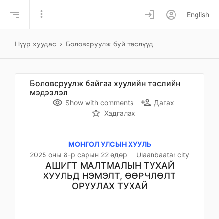
more_vert
login
account_circle
English
Нүүр хуудас
Боловсруулж буй төслүүд
Боловсруулж байгаа хуулийн төслийн
мэдээлэл
remove_red_eye
person_add
Show with comments
Дагах
star_border
Хадгалах
МОНГОЛ УЛСЫН ХУУЛЬ
2025 оны 8-р сарын 22 өдөр
Ulaanbaatar city
АШИГТ МАЛТМАЛЫН ТУХАЙ
ХУУЛЬД НЭМЭЛТ, ӨӨРЧЛӨЛТ
ОРУУЛАХ ТУХАЙ