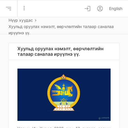
more_vert
login
account_circle
English
Нүүр хуудас
Хуульд оруулах нэмэлт, өөрчлөлтийн талаар саналаа
ирүүлнэ үү.
Хуульд оруулах нэмэлт, өөрчлөлтийн
талаар саналаа ирүүлнэ үү.