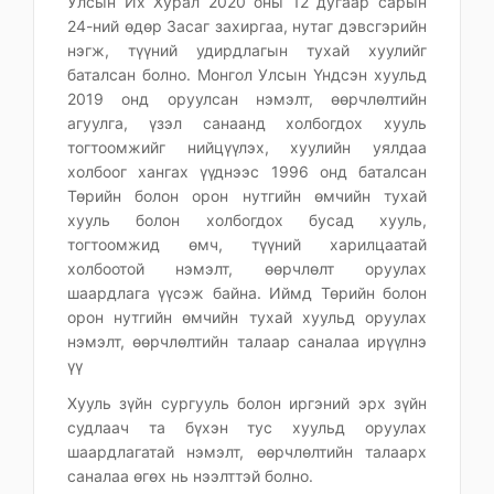
Улсын Их Хурал 2020 оны 12 дугаар сарын
24-ний өдөр Засаг захиргаа, нутаг дэвсгэрийн
нэгж, түүний удирдлагын тухай хуулийг
баталсан болно. Монгол Улсын Үндсэн хуульд
2019 онд оруулсан нэмэлт, өөрчлөлтийн
агуулга, үзэл санаанд холбогдох хууль
тогтоомжийг нийцүүлэх, хуулийн уялдаа
холбоог хангах үүднээс 1996 онд баталсан
Төрийн болон орон нутгийн өмчийн тухай
хууль болон холбогдох бусад хууль,
тогтоомжид өмч, түүний харилцаатай
холбоотой нэмэлт, өөрчлөлт оруулах
шаардлага үүсэж байна. Иймд Төрийн болон
орон нутгийн өмчийн тухай хуульд оруулах
нэмэлт, өөрчлөлтийн талаар саналаа ирүүлнэ
үү
Хууль зүйн сургууль болон иргэний эрх зүйн
судлаач та бүхэн тус хуульд оруулах
шаардлагатай нэмэлт, өөрчлөлтийн талаарх
саналаа өгөх нь нээлттэй болно.