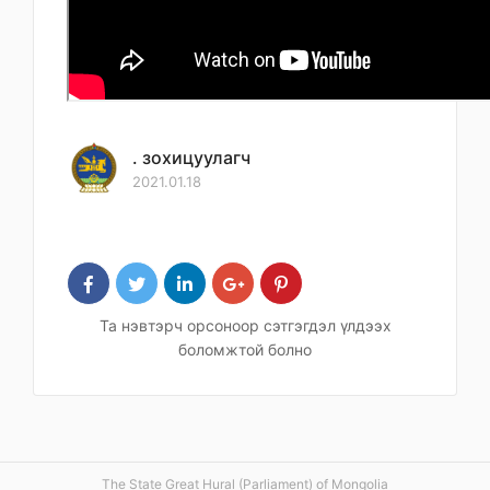
. зохицуулагч
2021.01.18
Та нэвтэрч орсоноор сэтгэгдэл үлдээх
боломжтой болно
The State Great Hural (Parliament) of Mongolia