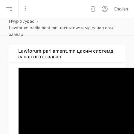
more_vert
login
account_circle
English
Нүүр хуудас
Lawforum.parliament.mn цахим системд санал өгөх
заавар
Lawforum.parliament.mn цахим системд
санал өгөх заавар