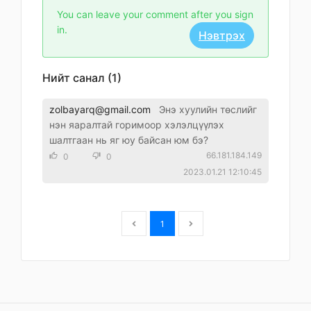
You can leave your comment after you sign
in.
Нэвтрэх
Нийт санал (1)
zolbayarq@gmail.com
Энэ хуулийн төслийг
нэн яаралтай горимоор хэлэлцүүлэх
шалтгаан нь яг юу байсан юм бэ?
66.181.184.149
thumb_up_alt
0
thumb_down_alt
0
2023.01.21 12:10:45
1