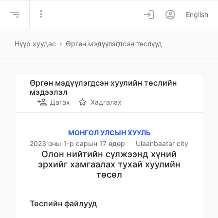
more_vert
login
account_circle
English
Нүүр хуудас
Өргөн мэдүүлэгдсэн төслүүд
Өргөн мэдүүлэгдсэн хуулийн төслийн
мэдээлэл
person_add
star_border
Дагах
Хадгалах
МОНГОЛ УЛСЫН ХУУЛЬ
2023 оны 1-р сарын 17 өдөр
Ulaanbaatar city
Олон нийтийн сүлжээнд хүний
эрхийг хамгаалах тухай хуулийн
төсөл
Төслийн файлууд