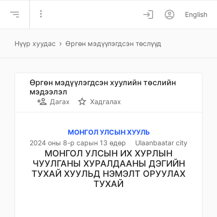
more_vert
login
account_circle
English
Нүүр хуудас
Өргөн мэдүүлэгдсэн төслүүд
Өргөн мэдүүлэгдсэн хуулийн төслийн
мэдээлэл
person_add
star_border
Дагах
Хадгалах
МОНГОЛ УЛСЫН ХУУЛЬ
2024 оны 8-р сарын 13 өдөр
Ulaanbaatar city
МОНГОЛ УЛСЫН ИХ ХУРЛЫН
ЧУУЛГАНЫ ХУРАЛДААНЫ ДЭГИЙН
ТУХАЙ ХУУЛЬД НЭМЭЛТ ОРУУЛАХ
ТУХАЙ