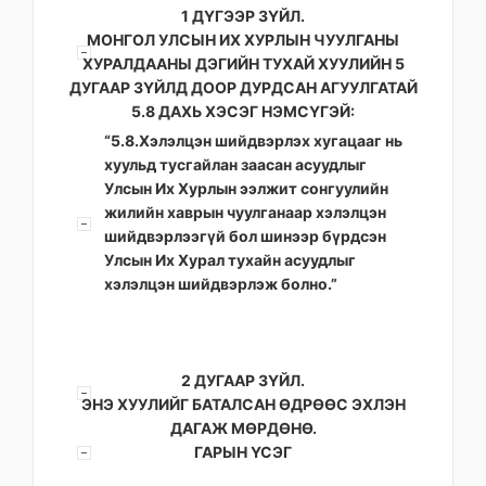
1 ДҮГЭЭР ЗҮЙЛ.
МОНГОЛ УЛСЫН ИХ ХУРЛЫН ЧУУЛГАНЫ
ХУРАЛДААНЫ ДЭГИЙН ТУХАЙ ХУУЛИЙН 5
ДУГААР ЗҮЙЛД ДООР ДУРДСАН АГУУЛГАТАЙ
5.8 ДАХЬ ХЭСЭГ НЭМСҮГЭЙ:
“5.8.Хэлэлцэн шийдвэрлэх хугацааг нь
хуульд тусгайлан заасан асуудлыг
Улсын Их Хурлын ээлжит сонгуулийн
жилийн хаврын чуулганаар хэлэлцэн
шийдвэрлээгүй бол шинээр бүрдсэн
Улсын Их Хурал тухайн асуудлыг
хэлэлцэн шийдвэрлэж болно.”
2 ДУГААР ЗҮЙЛ.
ЭНЭ ХУУЛИЙГ БАТАЛСАН ӨДРӨӨС ЭХЛЭН
ДАГАЖ МӨРДӨНӨ.
ГАРЫН ҮСЭГ