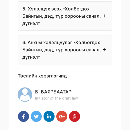
5. Хэлэлцэх эсэх -Холбогдох
Байнгын, дэд, түр хорооны санал,
дүгнэлт
6. Анхны хэлэлцүүлэг -Холбогдох
Байнгын, дэд, түр хорооны санал,
дүгнэлт
Төслийн хэрэглэгчид
Б. БАЯРБААТАР
Initiator of the draft law