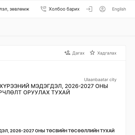
perm_phone_msg
login
account_circle
лэл, зөвлөмж
Холбоо барих
English
person_add
star_border
Дагах
Хадгалах
Ulaanbaatar city
ХҮРЭЭНИЙ МЭДЭГДЭЛ, 2026-2027 ОНЫ
РЧЛӨЛТ ОРУУЛАХ ТУХАЙ
ЭЛ, 2026-2027 ОНЫ ТӨСВИЙН ТӨСӨӨЛЛИЙН ТУХАЙ