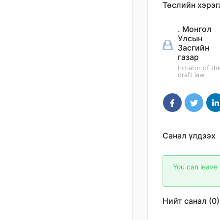
Төслийн хэрэг
. Монгол
Улсын
Засгийн
газар
Initiator of th
draft law
Санал үлдээх
You can leave 
Нийт санал (0)