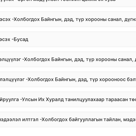
 эсэх -Холбогдох Байнгын, дэд, түр хорооны санал, дүгн
 эсэх -Бусад
лэлцүүлэг -Холбогдох Байнгын, дэд, түр хорооны санал, 
элэлцүүлэг -Холбогдох Байнгын, дэд, түр хорооноос бэл
айруулга -Улсын Их Хуралд танилцуулахаар тараасан тө
 мэдээлэл илтгэл -Холбогдох байгууллагын тайлан, мэдэ