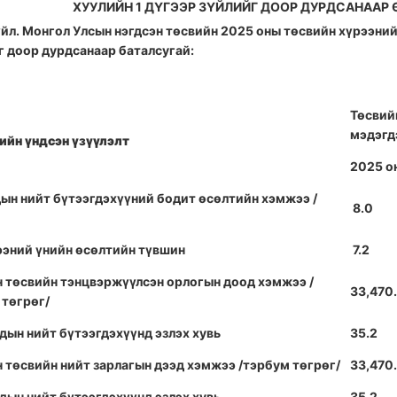
ХУУЛИЙН 1 ДҮГЭЭР ЗҮЙЛИЙГ ДООР ДУРДСАНААР
зүйл. Монгол Улсын нэгдсэн төсвийн 2025 оны төсвийн хүрээн
г доор дурдсанаар баталсугай:
Төсвий
мэдэгд
ийн үндсэн үзүүлэлт
2025 о
ын нийт бүтээгдэхүүний бодит өсөлтийн хэмжээ /
8.0
ээний үнийн өсөлтийн түвшин
7.2
н төсвийн тэнцвэржүүлсэн орлогын доод хэмжээ /
33,470
 төгрөг/
дын нийт бүтээгдэхүүнд эзлэх хувь
35.2
 төсвийн нийт зарлагын дээд хэмжээ /тэрбум төгрөг/
33,470
дын нийт бүтээгдэхүүнд эзлэх хувь
35.2