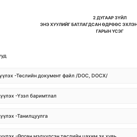
2 ДУГААР ЗҮЙЛ
ЭНЭ ХУУЛИЙГ БАТЛАГДСАН ӨДРӨӨС ЭХЛЭ
ГАРЫН ҮСЭГ
ууд
дүүлэх -Төслийн документ файл /DOC, DOCX/
дүүлэх -Үзэл баримтлал
дүүлэх -Танилцуулга
дүүлэх -Өргөн мэдүүлсэн төслийн цахим эх хувь