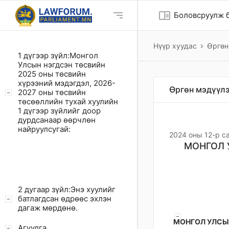
chrome_reader_mode
Боловсруулж б
Нүүр хуудас
Өргөн
1 дүгээр зүйл:Монгол
Улсын нэгдсэн төсвийн
2025 оны төсвийн
хүрээний мэдэгдэл, 2026-
Өргөн мэдүүлэ
2027 оны төсвийн
төсөөллийн тухай хуулийн
1 дүгээр зүйлийг доор
дурдсанаар өөрчлөн
найруулсугай:
2024 оны 12-р с
МОНГОЛ 
2 дугаар зүйл:Энэ хуулийг
батлагдсан өдрөөс эхлэн
дагаж мөрдөнө.
МОНГОЛ УЛСЫН
Агуулга