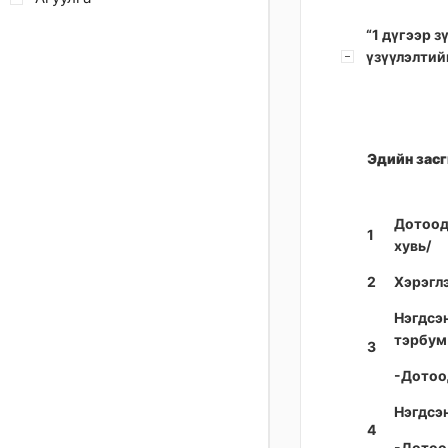
“1 дүгээр 
үзүүлэлтий
Эдийн засг
Дотоод
1
хувь/
2
Хэрэгл
Нэгдсэ
тэрбум
3
-Дотоо
Нэгдсэн
4
-Дотоо