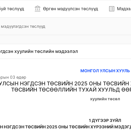
account_balance
list_alt
уй төслүүд
Өргөн мэдүүлсэн төслүүд
Мэдээ
 мэдүүлэгдсэн төслүүд
гдсэн хуулийн төслийн мэдээлэл
МОНГОЛ УЛСЫН ХУУЛЬ
арын 03 өдөр
УЛСЫН НЭГДСЭН ТӨСВИЙН 2025 ОНЫ ТӨСВИЙН 
ТӨСВИЙН ТӨСӨӨЛЛИЙН ТУХАЙ ХУУЛЬД ӨӨ
хуулийн төсөл
1 ДҮГЭЭР ЗҮЙЛ
 НЭГДСЭН ТӨСВИЙН 2025 ОНЫ ТӨСВИЙН ХҮРЭЭНИЙ МЭДЭГД