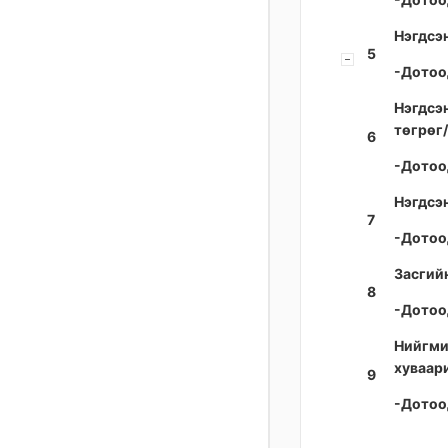
Нэгдсэ
5
-Дотоо
Нэгдсэ
төгрөг/
6
-Дотоо
Нэгдсэн
7
-Дотоо
Засгий
8
-Дотоо
Нийгми
хуваар
9
-Дотоо