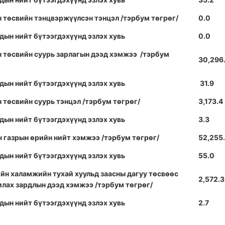
н төсвийн тэнцвэржүүлсэн тэнцэл /тэрбум төгрөг/
0.0
дын нийт бүтээгдэхүүнд эзлэх хувь
0.0
н төсвийн суурь зарлагын дээд хэмжээ /тэрбум
30,296
дын нийт бүтээгдэхүүнд эзлэх хувь
31.9
 төсвийн суурь тэнцэл /тэрбум төгрөг/
3,173.4
дын нийт бүтээгдэхүүнд эзлэх хувь
3.3
н газрын өрийн нийт хэмжээ /тэрбум төгрөг/
52,255
дын нийт бүтээгдэхүүнд эзлэх хувь
55.0
йн халамжийн тухай хуульд заасны дагуу төсвөөс
2,572.3
илах зардлын дээд хэмжээ /тэрбум төгрөг/
дын нийт бүтээгдэхүүнд эзлэх хувь
2.7