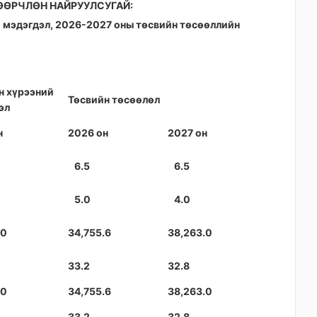
 ӨӨРЧЛӨН НАЙРУУЛСУГАЙ:
ий мэдэгдэл, 2026-2027 оны төсвийн төсөөллийн
н хүрээний
Төсвийн төсөөлөл
эл
н
2026 он
2027 он
6.5
6.5
5.0
4.0
.0
34,755.6
38,263.0
33.2
32.8
.0
34,755.6
38,263.0
33.2
32.8