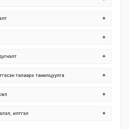
элт
дүгнэлт
тгэсэн талаарх танилцуулга
сөл
элэл, илтгэл