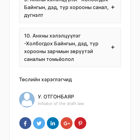
Байнгын, дэд, түр хорооны санал,
дүгнэлт
10. Анхны хэлэлцүүлэг
-Холбогдох Байнгын, дэд, түр
хорооны зарчмын зөрүүтэй
саналын томьёолол
Төслийн хэрэглэгчид
У. ОТГОНБАЯР
Initiator of the draft law