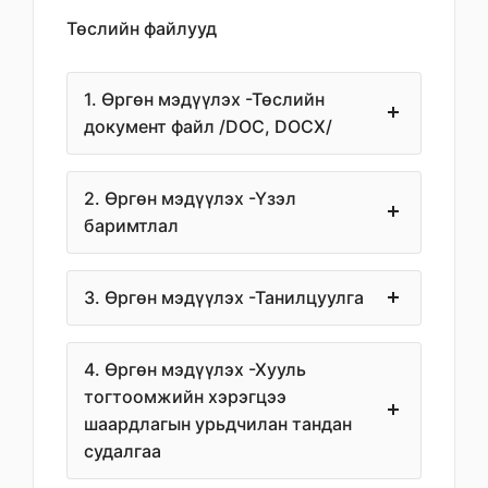
Төслийн файлууд
1. Өргөн мэдүүлэх -Төслийн
документ файл /DOC, DOCX/
2. Өргөн мэдүүлэх -Үзэл
баримтлал
3. Өргөн мэдүүлэх -Танилцуулга
4. Өргөн мэдүүлэх -Хууль
тогтоомжийн хэрэгцээ
шаардлагын урьдчилан тандан
судалгаа