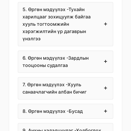
5. Өргөн мэдүүлэх -Тухайн
харилцааг зохицуулж байгаа
хууль тогтоомжийн
хэрэгжилтийн үр дагаврын
үнэлгээ
6. Өргөн мэдүүлэх -Зардлын
тооцооны судалгаа
7. Өргөн мэдүүлэх -Хууль
санаачлагчийн албан бичиг
8. Өргөн мэдүүлэх -Бусад
9. Анхны хэлэлцүүлэг -Холбогдох