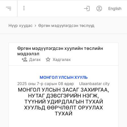
more_vert
login
account_circle
English
Нүүр хуудас
Өргөн мэдүүлэгдсэн төслүүд
Өргөн мэдүүлэгдсэн хуулийн төслийн
мэдээлэл
person_add
star_border
Дагах
Хадгалах
МОНГОЛ УЛСЫН ХУУЛЬ
2025 оны 7-р сарын 08 өдөр
Ulaanbaatar city
МОНГОЛ УЛСЫН ЗАСАГ ЗАХИРГАА,
НУТАГ ДЭВСГЭРИЙН НЭГЖ,
ТҮҮНИЙ УДИРДЛАГЫН ТУХАЙ
ХУУЛЬД ӨӨРЧЛӨЛТ ОРУУЛАХ
ТУХАЙ