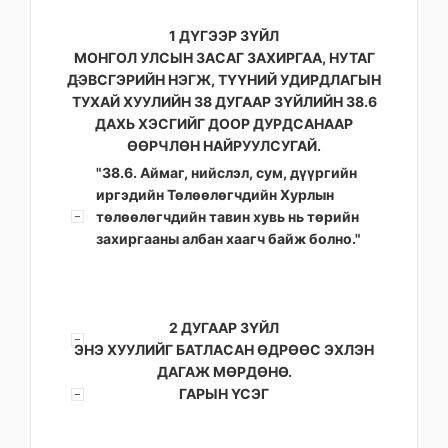
1 ДҮГЭЭР ЗҮЙЛ
МОНГОЛ УЛСЫН ЗАСАГ ЗАХИРГАА, НУТАГ
ДЭВСГЭРИЙН НЭГЖ, ТҮҮНИЙ УДИРДЛАГЫН
ТУХАЙ ХУУЛИЙН 38 ДУГААР ЗҮЙЛИЙН 38.6
ДАХЬ ХЭСГИЙГ ДООР ДУРДСАНААР
ӨӨРЧЛӨН НАЙРУУЛСУГАЙ.
"38.6. Аймаг, нийслэл, сум, дүүргийн
иргэдийн Төлөөлөгчдийн Хурлын
төлөөлөгчдийн тавин хувь нь төрийн
захиргааны албан хаагч байж болно."
2 ДУГААР ЗҮЙЛ
ЭНЭ ХУУЛИЙГ БАТЛАСАН ӨДРӨӨС ЭХЛЭН
ДАГАЖ МӨРДӨНӨ.
ГАРЫН ҮСЭГ