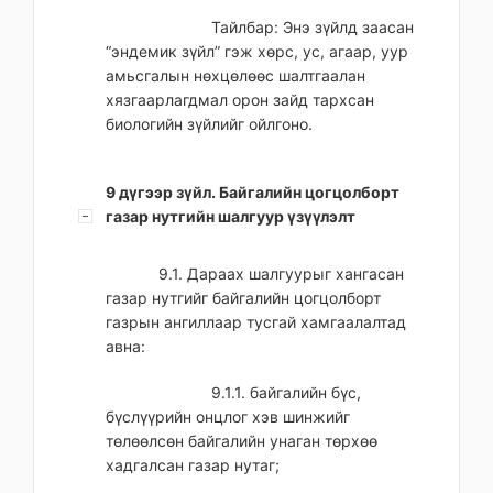
Тайлбар: Энэ зүйлд заасан
“эндемик зүйл” гэж хөрс, ус, агаар, уур
амьсгалын нөхцөлөөс шалтгаалан
хязгаарлагдмал орон зайд тархсан
биологийн зүйлийг ойлгоно.
9 дүгээр зүйл. Байгалийн цогцолборт
газар нутгийн шалгуур үзүүлэлт
9.1. Дараах шалгуурыг хангасан
газар нутгийг байгалийн цогцолборт
газрын ангиллаар тусгай хамгаалалтад
авна:
9.1.1. байгалийн бүс,
бүслүүрийн онцлог хэв шинжийг
төлөөлсөн байгалийн унаган төрхөө
хадгалсан газар нутаг;