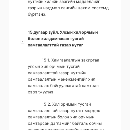
нутгийн хилийн заагийн мэдээллийг
газрын нэгдмэл сангийн цахим системд
бүртгэнэ.
15 дугаар зүйл. Улсын хил орчмын
болон хил дамнасан тусгай
хамгаалалттай газар нутаг
15.1. Хамгаалалтын захиргаа
улсын хил орчмын тусгай
хамгаалалттай газар нутгийн
хамгаалалтын менежментийг хил
хамгаалах байгууллагатай хамтран
хэрэгжүүлнэ.
15.2. Хил орчмын тусгай
хамгаалалттай газар нутагт мөрдөх
хамгаалалтын болон хил орчмын
хамтарсан дэглэмийг байгаль орчны
асуудал эрхэлсэн төрийн захиргааны