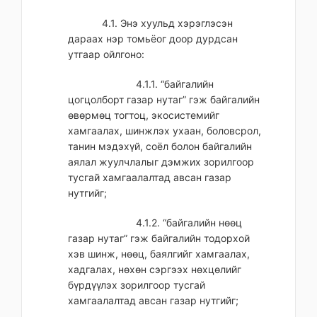
4.1. Энэ хуульд хэрэглэсэн
дараах нэр томьёог доор дурдсан
утгаар ойлгоно:
4.1.1. “байгалийн
цогцолборт газар нутаг” гэж байгалийн
өвөрмөц тогтоц, экосистемийг
хамгаалах, шинжлэх ухаан, боловсрол,
танин мэдэхүй, соёл болон байгалийн
аялал жуулчлалыг дэмжих зорилгоор
тусгай хамгаалалтад авсан газар
нутгийг;
4.1.2. “байгалийн нөөц
газар нутаг” гэж байгалийн тодорхой
хэв шинж, нөөц, баялгийг хамгаалах,
хадгалах, нөхөн сэргээх нөхцөлийг
бүрдүүлэх зорилгоор тусгай
хамгаалалтад авсан газар нутгийг;