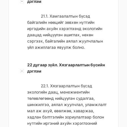
дэглэм
21.1. Хамгаалалтын бүсэд
байгалийн нөөцийг зөвхөн нутгийн
иргэдийн ахуйн хэрэглээнд экологийн
даацад нийцүүлэн ашиглах, нөхөн
сэргээх, байгалийн аялал жуулчлалын
үйл ажиллагаа явуулж болно.
22 дугаар зүйл. Хязгаарлалтын бүсийн
дэглэм
22.1. Хязгаарлалтын бүсэд
экологийн даац, менежментийн
төлөвлөгөөнд нийцүүлэн судалгаа,
шинжилгээ, аялал жуулчлал, уламжлалт
мал аж ахуй, өвөлжөө, хаваржаа,
хадлан бэлтгэлийн зориулалтаар болон
нутгийн иргэний ахуйн хэрэглээний