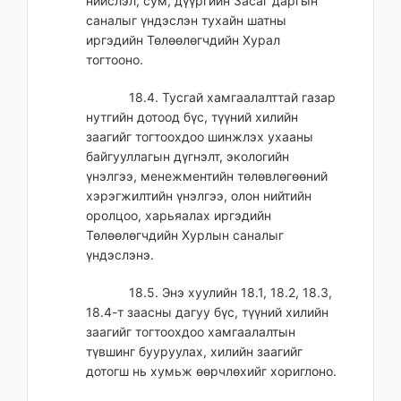
нийслэл, сум, дүүргийн Засаг даргын
саналыг үндэслэн тухайн шатны
иргэдийн Төлөөлөгчдийн Хурал
тогтооно.
18.4. Тусгай хамгаалалттай газар
нутгийн дотоод бүс, түүний хилийн
заагийг тогтоохдоо шинжлэх ухааны
байгууллагын дүгнэлт, экологийн
үнэлгээ, менежментийн төлөвлөгөөний
хэрэгжилтийн үнэлгээ, олон нийтийн
оролцоо, харьяалах иргэдийн
Төлөөлөгчдийн Хурлын саналыг
үндэслэнэ.
18.5. Энэ хуулийн 18.1, 18.2, 18.3,
18.4-т заасны дагуу бүс, түүний хилийн
заагийг тогтоохдоо хамгаалалтын
түвшинг бууруулах, хилийн заагийг
дотогш нь хумьж өөрчлөхийг хориглоно.