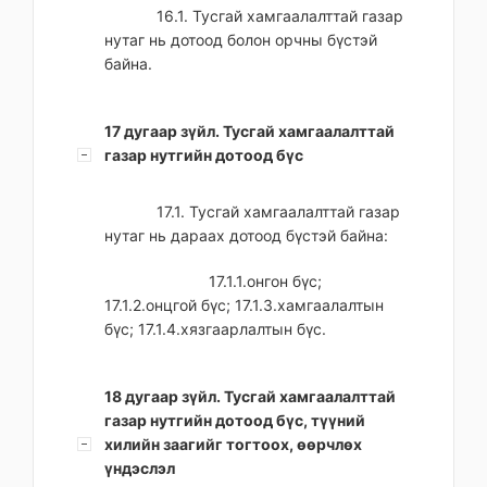
16.1. Тусгай хамгаалалттай газар
нутаг нь дотоод болон орчны бүстэй
байна.
17 дугаар зүйл. Тусгай хамгаалалттай
газар нутгийн дотоод бүс
17.1. Тусгай хамгаалалттай газар
нутаг нь дараах дотоод бүстэй байна:
17.1.1.онгон бүс;
17.1.2.онцгой бүс; 17.1.3.хамгаалалтын
бүс; 17.1.4.хязгаарлалтын бүс.
18 дугаар зүйл. Тусгай хамгаалалттай
газар нутгийн дотоод бүс, түүний
хилийн заагийг тогтоох, өөрчлөх
үндэслэл