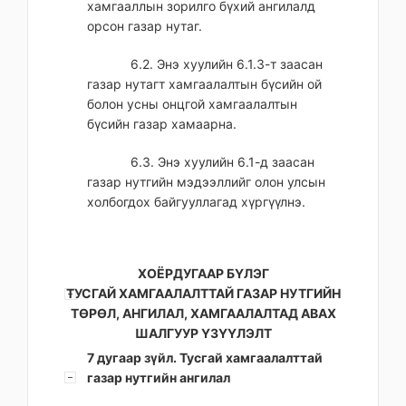
хамгааллын зорилго бүхий ангилалд
орсон газар нутаг.
6.2. Энэ хуулийн 6.1.3-т заасан
газар нутагт хамгаалалтын бүсийн ой
болон усны онцгой хамгаалалтын
бүсийн газар хамаарна.
6.3. Энэ хуулийн 6.1-д заасан
газар нутгийн мэдээллийг олон улсын
холбогдох байгууллагад хүргүүлнэ.
ХОЁРДУГААР БҮЛЭГ
ТУСГАЙ ХАМГААЛАЛТТАЙ ГАЗАР НУТГИЙН
ТӨРӨЛ, АНГИЛАЛ, ХАМГААЛАЛТАД АВАХ
ШАЛГУУР ҮЗҮҮЛЭЛТ
7 дугаар зүйл. Тусгай хамгаалалттай
газар нутгийн ангилал