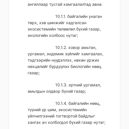
ангиллаар тусгай хамгаалалтад авна:
10.1.1. байгалийн унаган
төрх, хэв шинжийг хадгалсан
экосистемийн төлөөлөл бүхий газар,
экологийн холбоос нутаг;
10.1.2. ховор амьтан,
ургамал, эндемик зүйлийг хамгаалах,
тэдгээрийн нүүдэллэх, нөхөн үржих
нөхцөлийг бүрдүүлэх биологийн нөөц
газар;
10.1.3. эртний ургамал,
амьтдын олдвор бүхий газар;
10.1.4. байгалийн нөөц,
түүний үр шим, экосистемийн
үйлчилгээний тогтвортой байдлыг
хангах ач холбогдол бүхий газар нутаг;