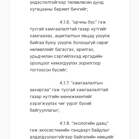
үндэслэлтэйгээр төлөвлөсөн дунд
хугацааны баримт бичгийг;
4.1.6. “орчны бүс” гэж
тусгай хамгаалалттай газар нутгийг
хамгаалах, ашиглалтын явцад үзүүлж
байгаа буюу үзүүлж болзошгүй сөрөг
нөлөөллийг багасгах, арилгах,
урьдчилан сэргийлэхэд иргэдийн
оролцоог нэмэгдүүлэх зорилгоор
тогтоосон бүсийг;
4.1.7. “хамгаалалтын
захиргаа” гэж тусгай хамгаалалттай
газар нутгийн менежментийг
хэрэгжүүлэх чиг үүрэг бүхий
байгууллагыг;
4.1.8. “экологийн даац”
гэж экосистемийн тэнцвэрт байдлыг
алдагдуулахгүйгээр байгалийн нөөцийг