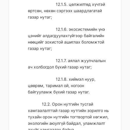
12.1.5. цөлжилтөд хүчтэй
өртсөн, нөхөн сэргээх шаардлагатай
газар нутаг;
12.1.6. экосистемийн үнэ
цэнийг алдагдуулахгүйгээр байгалийн
нөөцийг зохистой ашиглах боломжтой
газар нутаг;
12.1.7. аялал жуулчлалын
ач холбогдол бүхий газар нутаг;
12.1.8. хиймэл нуур,
цөөрөм, таримал ой, ногоон
байгууламж бүхий газар нутаг.
12.2. Орон нутгийн тусгай
хамгаалалттай газар нутгийн зорилго нь
тухайн орон нутгийн тогтвортой хөгжил,
экологийн аюулгүй байдал, уламжлалт
ахуйг хамгаалах байна.