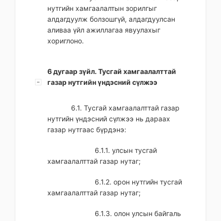
нутгийн хамгаалалтын зорилгыг
алдагдуулж болзошгүй, алдагдуулсан
аливаа үйл ажиллагаа явуулахыг
хориглоно.
6 дугаар зүйл. Тусгай хамгаалалттай
газар нутгийн үндэсний сүлжээ
6.1. Тусгай хамгаалалттай газар
нутгийн үндэсний сүлжээ нь дараах
газар нутгаас бүрдэнэ:
6.1.1. улсын тусгай
хамгаалалттай газар нутаг;
6.1.2. орон нутгийн тусгай
хамгаалалттай газар нутаг;
6.1.3. олон улсын байгаль