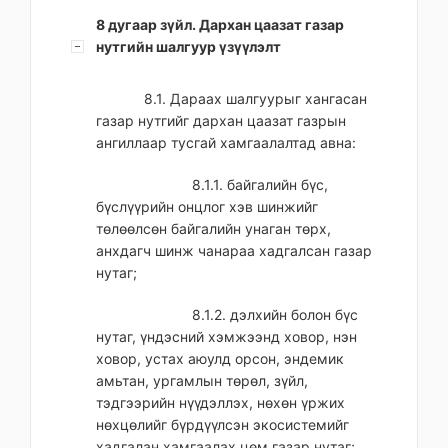
8 дугаар зүйл. Дархан цаазат газар
нутгийн шалгуур үзүүлэлт
8.1. Дараах шалгуурыг хангасан
газар нутгийг дархан цаазат газрын
ангиллаар тусгай хамгаалалтад авна:
8.1.1. байгалийн бүс,
бүслүүрийн онцлог хэв шинжийг
төлөөлсөн байгалийн унаган төрх,
анхдагч шинж чанараа хадгалсан газар
нутаг;
8.1.2. дэлхийн болон бүс
нутаг, үндэсний хэмжээнд ховор, нэн
ховор, устах аюулд орсон, эндемик
амьтан, ургамлын төрөл, зүйл,
тэдгээрийн нүүдэллэх, нөхөн үржих
нөхцөлийг бүрдүүлсэн экосистемийг
хадгалан хамгаалах цөм газар нутаг;