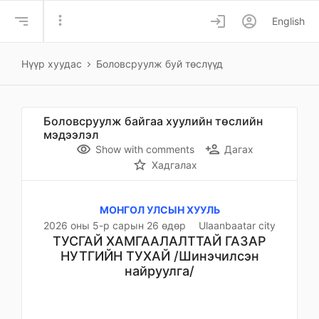
more_vert
login
account_circle
English
Нүүр хуудас
Боловсруулж буй төслүүд
Боловсруулж байгаа хуулийн төслийн
мэдээлэл
remove_red_eye
person_add
Show with comments
Дагах
star_border
Хадгалах
МОНГОЛ УЛСЫН ХУУЛЬ
2026 оны 5-р сарын 26 өдөр
Ulaanbaatar city
ТУСГАЙ ХАМГААЛАЛТТАЙ ГАЗАР
НУТГИЙН ТУХАЙ /Шинэчилсэн
найруулга/