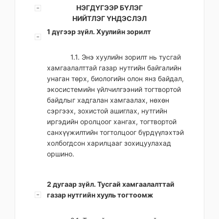
НЭГДҮГЭЭР БҮЛЭГ
НИЙТЛЭГ ҮНДЭСЛЭЛ
1 дүгээр зүйл. Хуулийн зорилт
1.1. Энэ хуулийн зорилт нь тусгай
хамгаалалттай газар нутгийн байгалийн
унаган төрх, биологийн олон янз байдал,
экосистемийн үйлчилгээний тогтвортой
байдлыг хадгалан хамгаалах, нөхөн
сэргээх, зохистой ашиглах, нутгийн
иргэдийн оролцоог хангах, тогтвортой
санхүүжилтийн тогтолцоог бүрдүүлэхтэй
холбогдсон харилцааг зохицуулахад
оршино.
2 дугаар зүйл. Тусгай хамгаалалттай
газар нутгийн хууль тогтоомж