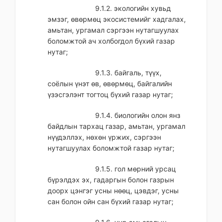
9.1.2. экологийн хувьд
эмзэг, өвөрмөц экосистемийг хадгалах,
амьтан, ургамал сэргээн нутагшуулах
боломжтой ач холбогдол бүхий газар
нутаг;
9.1.3. байгаль, түүх,
соёлын үнэт өв, өвөрмөц, байгалийн
үзэсгэлэнт тогтоц бүхий газар нутаг;
9.1.4. биологийн олон янз
байдлын тархац газар, амьтан, ургамал
нүүдэллэх, нөхөн үржих, сэргээн
нутагшуулах боломжтой газар нутаг;
9.1.5. гол мөрний урсац
бүрэлдэх эх, гадаргын болон газрын
доорх цэнгэг усны нөөц, цэвдэг, усны
сан болон ойн сан бүхий газар нутаг;