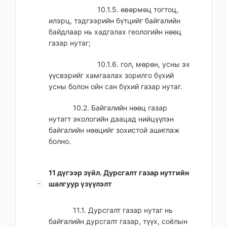
10.1.5. өвөрмөц тогтоц,
илэрц, тэдгээрийн бүтцийг байгалийн
байдлаар нь хадгалах геологийн нөөц
газар нутаг;
10.1.6. гол, мөрөн, усны эх
үүсвэрийг хамгаалах зорилго бүхий
усны болон ойн сан бүхий газар нутаг.
10.2. Байгалийн нөөц газар
нутагт экологийн даацад нийцүүлэн
байгалийн нөөцийг зохистой ашиглаж
болно.
11 дүгээр зүйл. Дурсгалт газар нутгийн
шалгуур үзүүлэлт
11.1. Дурсгалт газар нутаг нь
байгалийн дурсгалт газар, түүх, соёлын