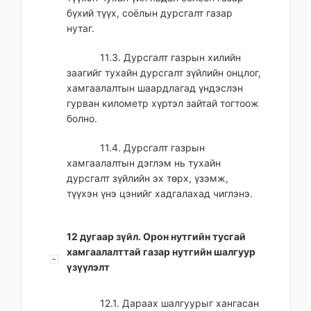
бүхий түүх, соёлын дурсгалт газар
нутаг.
11.3. Дурсгалт газрын хилийн
заагийг тухайн дурсгалт зүйлийн онцлог,
хамгаалалтын шаардлагад үндэслэн
гурван километр хүртэл зайтай тогтоож
болно.
11.4. Дурсгалт газрын
хамгаалалтын дэглэм нь тухайн
дурсгалт зүйлийн эх төрх, үзэмж,
түүхэн үнэ цэнийг хадгалахад чиглэнэ.
12 дугаар зүйл. Орон нутгийн тусгай
хамгаалалттай газар нутгийн шалгуур
үзүүлэлт
12.1. Дараах шалгуурыг хангасан