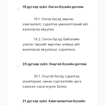
19 дүгээр зүйл. Онгон бүсийн дэглэм
19.1. Онгон бүсэд зөвхөн
хамгаалалт, судалгаа шинжилгээний үйл
ажиллагаа явуулна.
19.2. Онгон бүсэд байгалийн
унаган төрхийг өөрчлөх аливаа үйл
ажиллагаа явуулахыг хориглоно.
20 дугаар зүйл. Онцгой бүсийн дэглэм
20.1. Онцгой бүсэд судалгаа,
мониторинг, нөхөн сэргээлтийн арга
хэмжээ хэрэгжүүлж болно.
21 дүгээр зүйл. Хамгаалалтын бүсийн