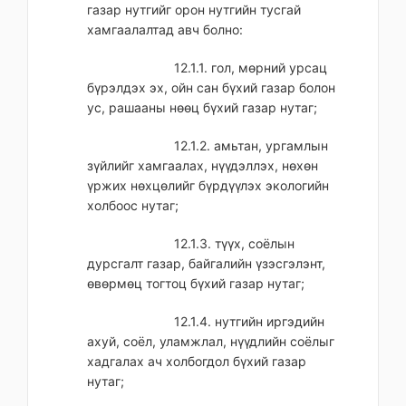
газар нутгийг орон нутгийн тусгай
хамгаалалтад авч болно:
12.1.1. гол, мөрний урсац
бүрэлдэх эх, ойн сан бүхий газар болон
ус, рашааны нөөц бүхий газар нутаг;
12.1.2. амьтан, ургамлын
зүйлийг хамгаалах, нүүдэллэх, нөхөн
үржих нөхцөлийг бүрдүүлэх экологийн
холбоос нутаг;
12.1.3. түүх, соёлын
дурсгалт газар, байгалийн үзэсгэлэнт,
өвөрмөц тогтоц бүхий газар нутаг;
12.1.4. нутгийн иргэдийн
ахуй, соёл, уламжлал, нүүдлийн соёлыг
хадгалах ач холбогдол бүхий газар
нутаг;