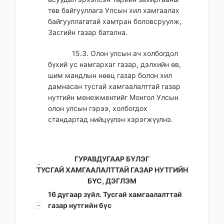
төв байгууллага Улсын хил хамгаалах
байгууллагатай хамтран боловсруулж,
Засгийн газар батална.
15.3. Олон улсын ач холбогдол
бүхий ус намгархаг газар, дэлхийн өв,
шим мандлын нөөц газар болон хил
дамнасан тусгай хамгаалалттай газар
нутгийн менежментийг Монгол Улсын
олон улсын гэрээ, холбогдох
стандартад нийцүүлэн хэрэгжүүлнэ.
ГУРАВДУГААР БҮЛЭГ
ТУСГАЙ ХАМГААЛАЛТТАЙ ГАЗАР НУТГИЙН
БҮС, ДЭГЛЭМ
16 дугаар зүйл. Тусгай хамгаалалттай
газар нутгийн бүс