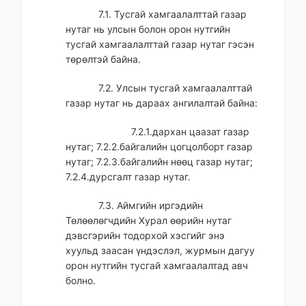
7.1. Тусгай хамгаалалттай газар
нутаг нь улсын болон орон нутгийн
тусгай хамгаалалттай газар нутаг гэсэн
төрөлтэй байна.
7.2. Улсын тусгай хамгаалалттай
газар нутаг нь дараах ангилалтай байна:
7.2.1.дархан цаазат газар
нутаг; 7.2.2.байгалийн цогцолборт газар
нутаг; 7.2.3.байгалийн нөөц газар нутаг;
7.2.4.дурсгалт газар нутаг.
7.3. Аймгийн иргэдийн
Төлөөлөгчдийн Хурал өөрийн нутаг
дэвсгэрийн тодорхой хэсгийг энэ
хуульд заасан үндэслэл, журмын дагуу
орон нутгийн тусгай хамгаалалтад авч
болно.