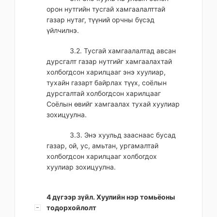
орон нутгийн тусгай хамгаалалттай
газар нутаг, түүний орчны бүсэд
үйлчилнэ.
3.2. Тусгай хамгаалалтад авсан
дурсгалт газар нутгийг хамгаалахтай
холбогдсон харилцааг энэ хуулиар,
тухайн газарт байрлах түүх, соёлын
дурсгалтай холбогдсон харилцааг
Соёлын өвийг хамгаалах тухай хуулиар
зохицуулна.
3.3. Энэ хуульд зааснаас бусад
газар, ой, ус, амьтан, ургамалтай
холбогдсон харилцааг холбогдох
хуулиар зохицуулна.
4 дүгээр зүйл. Хуулийн нэр томьёоны
тодорхойлолт