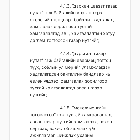
4.1.3. “дархан цаазат газар
нутаг” гэж байгалийн унаган төрх,
экологийн тэнцвэрт байдлыг хадгалах,
хамгаалах зорилгоор тусгай
хамгаалалтад авч, хамгаалалтын хатуу
дэглэм тогтоосон газар нутгийг;
4.1.4. “дурсгалт газар
нутаг” гэж байгалийн өвөрмөц тогтоц,
түүх, соёлын ул мөрийг уламжлагдан
хадгалагдсан байгалийн байдлаар нь
өвлөн үлдээх, хамгаалах зорилгоор
тусгай хамгаалалтад авсан газар
нутгийг;
4.1.5. “менежментийн
төлөвлөгөө” гэж тусгай хамгаалалтад
авсан газар нутгийг хамгаалах, нөхөн
сэргээх, зохистой ашиглах үйл
ажиллагааг шинжлэх ухааны