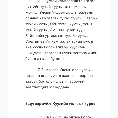
2.1. Тусгай хамгаалалттай газар
нутгийн тухай хууль тогтоомж нь
Монгол Улсын Үндсэн хууль, Байгаль
орчныг хамгаалах тухай хууль , Газрын
тухай хууль , Ойн тухай хууль , Усны
тухай хууль , Амьтны тухай хууль ,
Байгалийн ургамлын тухай хууль ,
Соёлын өвийг хамгаалах тухай хууль ,
энэ хууль болон эдгээр хуультай
нийцүүлэн гаргасан хууль тогтоомжийн
бусад актаас бүрдэнэ.
2.2. Монгол Улсын олон улсын
гэрээнд энэ хуульд зааснаас өөрөөр
заасан бол олон улсын гэрээний
заалтыг дагаж мөрдөнө.
3 дугаар зүйл. Хуулийн үйлчлэх хүрээ
3.1. Энэ хууль нь улсын болон