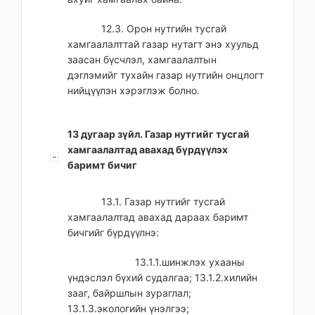
12.3. Орон нутгийн тусгай
хамгаалалттай газар нутагт энэ хуульд
заасан бүсчлэл, хамгаалалтын
дэглэмийг тухайн газар нутгийн онцлогт
нийцүүлэн хэрэглэж болно.
13 дугаар зүйл. Газар нутгийг тусгай
хамгаалалтад авахад бүрдүүлэх
баримт бичиг
13.1. Газар нутгийг тусгай
хамгаалалтад авахад дараах баримт
бичгийг бүрдүүлнэ:
13.1.1.шинжлэх ухааны
үндэслэл бүхий судалгаа; 13.1.2.хилийн
зааг, байршлын зураглал;
13.1.3.экологийн үнэлгээ;