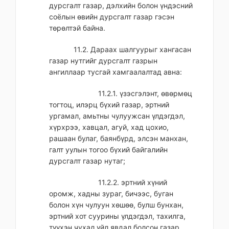
дурсгалт газар, дэлхийн болон үндэсний
соёлын өвийн дурсгалт газар гэсэн
төрөлтэй байна.
11.2. Дараах шалгуурыг хангасан
газар нутгийг дурсгалт газрын
ангиллаар тусгай хамгаалалтад авна:
11.2.1. үзэсгэлэнт, өвөрмөц
тогтоц, илэрц бүхий газар, эртний
ургамал, амьтны чулуужсан үлдэгдэл,
хүрхрээ, хавцал, агуй, хад цохио,
рашаан булаг, баянбүрд, элсэн манхан,
галт уулын тогоо бүхий байгалийн
дурсгалт газар нутаг;
11.2.2. эртний хүний
оромж, хадны зураг, бичээс, буган
болон хүн чулуун хөшөө, булш бунхан,
эртний хот суурины үлдэгдэл, тахилга,
түүхэн чухал үйл явдал болсон газар