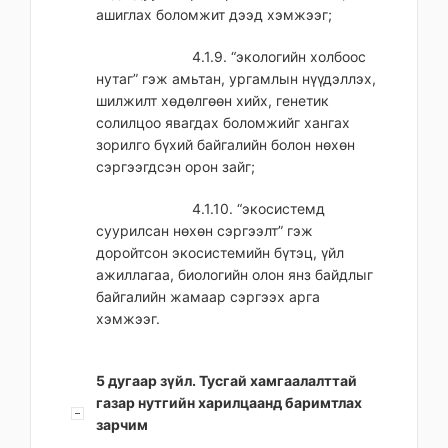
ашиглах боломжит дээд хэмжээг;
4.1.9. “экологийн холбоос
нутаг” гэж амьтан, ургамлын нүүдэллэх,
шилжилт хөдөлгөөн хийх, генетик
солилцоо явагдах боломжийг хангах
зорилго бүхий байгалийн болон нөхөн
сэргээгдсэн орон зайг;
4.1.10. “экосистемд
суурилсан нөхөн сэргээлт” гэж
доройтсон экосистемийн бүтэц, үйл
ажиллагаа, биологийн олон янз байдлыг
байгалийн жамаар сэргээх арга
хэмжээг.
5 дугаар зүйл. Тусгай хамгаалалттай
газар нутгийн харилцаанд баримтлах
зарчим