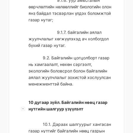
9.1.6. уур амьсгалын
өөрчлөлтийн нөлөөллийг биологийн олон
янз байдал тэсвэрлэн үлдэх боломжтой
газар нутаг;
9.1.7. байгалийн аялал
жуулчлалыг хөгжүүлэхэд ач холбогдол
бүхий газар нутаг.
9.2. Байгалийн цогцолборт газар
нь хамгаалалт, нөхөн сэргээлт,
экологийн боловсрол болон байгалийн
аялал жуулчлалыг зохистой хослуулсан
менежменттэй байна.
10 дугаар зүйл. Байгалийн нөөц газар
нутгийн шалгуур үзүүлэлт
10.1. Дараах шалгуурыг хангасан
газар нутгийг байгалийн нөөц газрын