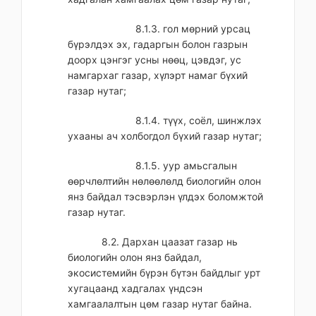
8.1.3. гол мөрний урсац
бүрэлдэх эх, гадаргын болон газрын
доорх цэнгэг усны нөөц, цэвдэг, ус
намгархаг газар, хүлэрт намаг бүхий
газар нутаг;
8.1.4. түүх, соёл, шинжлэх
ухааны ач холбогдол бүхий газар нутаг;
8.1.5. уур амьсгалын
өөрчлөлтийн нөлөөлөлд биологийн олон
янз байдал тэсвэрлэн үлдэх боломжтой
газар нутаг.
8.2. Дархан цаазат газар нь
биологийн олон янз байдал,
экосистемийн бүрэн бүтэн байдлыг урт
хугацаанд хадгалах үндсэн
хамгаалалтын цөм газар нутаг байна.