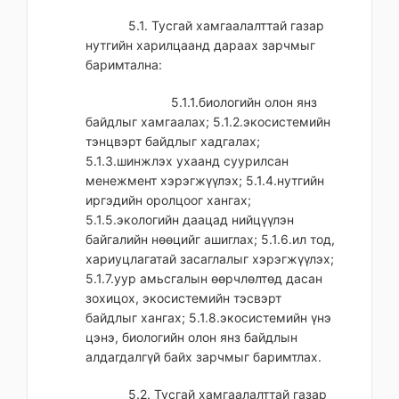
5.1. Тусгай хамгаалалттай газар
нутгийн харилцаанд дараах зарчмыг
баримтална:
5.1.1.биологийн олон янз
байдлыг хамгаалах; 5.1.2.экосистемийн
тэнцвэрт байдлыг хадгалах;
5.1.3.шинжлэх ухаанд суурилсан
менежмент хэрэгжүүлэх; 5.1.4.нутгийн
иргэдийн оролцоог хангах;
5.1.5.экологийн даацад нийцүүлэн
байгалийн нөөцийг ашиглах; 5.1.6.ил тод,
хариуцлагатай засаглалыг хэрэгжүүлэх;
5.1.7.уур амьсгалын өөрчлөлтөд дасан
зохицох, экосистемийн тэсвэрт
байдлыг хангах; 5.1.8.экосистемийн үнэ
цэнэ, биологийн олон янз байдлын
алдагдалгүй байх зарчмыг баримтлах.
5.2. Тусгай хамгаалалттай газар