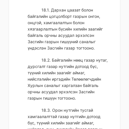
18.1. Дархан цаазат болон
байгалийн цогцолборт газрын онгон,
онцгой, хамгаалалтын болон
хязгаарлалтын бүсийн хилийн заагийг
байгаль орчны асуудал эрхэлсэн
Засгийн газрын гишүүний саналыг
үндэслэн Засгийн газар тогтооно.
18.2. Байгалийн нөөц газар нутаг,
дурсгалт газар нутгийн дотоод бүс,
түүний хилийн заагийг аймаг,
нийслэлийн иргэдийн Төлөөлөгчдийн
Хурлын саналыг харгалзан байгаль
орчны асуудал эрхэлсэн Засгийн
газрын гишүүн тогтооно.
18.3. Орон нутгийн тусгай
хамгаалалттай газар нутгийн дотоод
бүс, түүний хилийн заагийг аймаг,