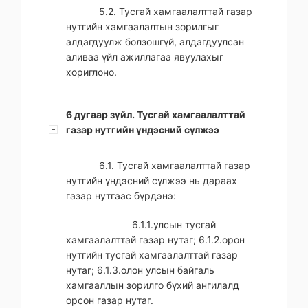
5.2. Тусгай хамгаалалттай газар
нутгийн хамгаалалтын зорилгыг
алдагдуулж болзошгүй, алдагдуулсан
аливаа үйл ажиллагаа явуулахыг
хориглоно.
6 дугаар зүйл. Тусгай хамгаалалттай
газар нутгийн үндэсний сүлжээ
6.1. Тусгай хамгаалалттай газар
нутгийн үндэсний сүлжээ нь дараах
газар нутгаас бүрдэнэ:
6.1.1.улсын тусгай
хамгаалалттай газар нутаг; 6.1.2.орон
нутгийн тусгай хамгаалалттай газар
нутаг; 6.1.3.олон улсын байгаль
хамгааллын зорилго бүхий ангилалд
орсон газар нутаг.