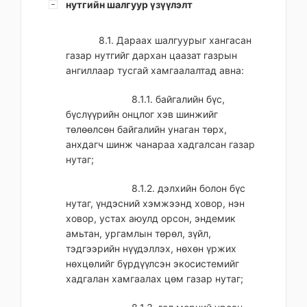
нутгийн шалгуур үзүүлэлт
8.1. Дараах шалгуурыг хангасан
газар нутгийг дархан цаазат газрын
ангиллаар тусгай хамгаалалтад авна:
8.1.1. байгалийн бүс,
бүслүүрийн онцлог хэв шинжийг
төлөөлсөн байгалийн унаган төрх,
анхдагч шинж чанараа хадгалсан газар
нутаг;
8.1.2. дэлхийн болон бүс
нутаг, үндэсний хэмжээнд ховор, нэн
ховор, устах аюулд орсон, эндемик
амьтан, ургамлын төрөл, зүйл,
тэдгээрийн нүүдэллэх, нөхөн үржих
нөхцөлийг бүрдүүлсэн экосистемийг
хадгалан хамгаалах цөм газар нутаг;