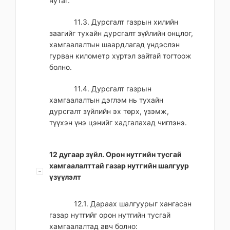
нутаг.
11.3. Дурсгалт газрын хилийн
заагийг тухайн дурсгалт зүйлийн онцлог,
хамгаалалтын шаардлагад үндэслэн
гурван километр хүртэл зайтай тогтоож
болно.
11.4. Дурсгалт газрын
хамгаалалтын дэглэм нь тухайн
дурсгалт зүйлийн эх төрх, үзэмж,
түүхэн үнэ цэнийг хадгалахад чиглэнэ.
12 дугаар зүйл. Орон нутгийн тусгай
хамгаалалттай газар нутгийн шалгуур
үзүүлэлт
12.1. Дараах шалгуурыг хангасан
газар нутгийг орон нутгийн тусгай
хамгаалалтад авч болно: