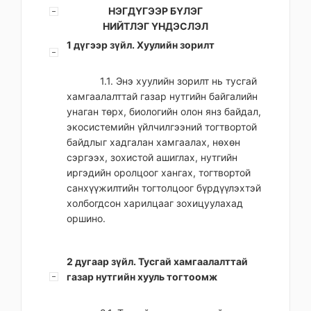
НЭГДҮГЭЭР БҮЛЭГ
НИЙТЛЭГ ҮНДЭСЛЭЛ
1 дүгээр зүйл. Хуулийн зорилт
1.1. Энэ хуулийн зорилт нь тусгай
хамгаалалттай газар нутгийн байгалийн
унаган төрх, биологийн олон янз байдал,
экосистемийн үйлчилгээний тогтвортой
байдлыг хадгалан хамгаалах, нөхөн
сэргээх, зохистой ашиглах, нутгийн
иргэдийн оролцоог хангах, тогтвортой
санхүүжилтийн тогтолцоог бүрдүүлэхтэй
холбогдсон харилцааг зохицуулахад
оршино.
2 дугаар зүйл. Тусгай хамгаалалттай
газар нутгийн хууль тогтоомж