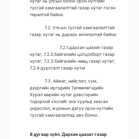
нутаг нь улсын болон орон нутгийн
тусгай хамгаалалттай газар нутаг гэсэн
төрөлтэй байна.
7.2. Улсын тусгай хамгаалалттай
газар нутаг нь дараах ангилалтай байна:
7.2.1.дархан цаазат газар
нутаг; 7.2.2.байгалийн цогцолборт газар
нутаг; 7.2.3.байгалийн нөөц газар нутаг;
7.2.4.дурсгалт газар нутаг.
7.3. Аймаг, нийслэл, сум,
дүүргийн иргэдийн Төлөөлөгчдийн
Хурал өөрийн нутаг дэвсгэрийн
тодорхой хэсгийг энэ хуульд заасан
үндэслэл, журмын дагуу орон нутгийн
тусгай хамгаалалтад авч болно.
8 дугаар зүйл. Дархан цаазат газар