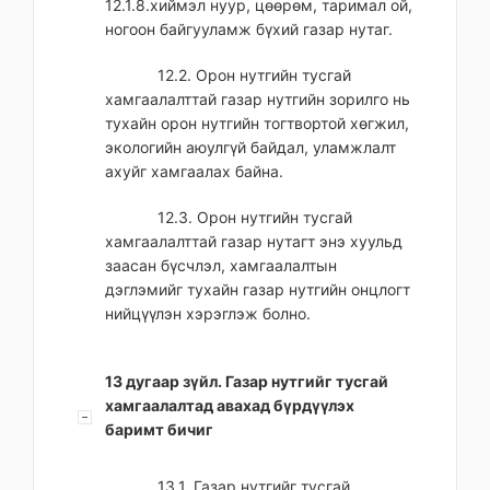
12.1.8.хиймэл нуур, цөөрөм, таримал ой,
ногоон байгууламж бүхий газар нутаг.
12.2. Орон нутгийн тусгай
хамгаалалттай газар нутгийн зорилго нь
тухайн орон нутгийн тогтвортой хөгжил,
экологийн аюулгүй байдал, уламжлалт
ахуйг хамгаалах байна.
12.3. Орон нутгийн тусгай
хамгаалалттай газар нутагт энэ хуульд
заасан бүсчлэл, хамгаалалтын
дэглэмийг тухайн газар нутгийн онцлогт
нийцүүлэн хэрэглэж болно.
13 дугаар зүйл. Газар нутгийг тусгай
хамгаалалтад авахад бүрдүүлэх
баримт бичиг
13.1. Газар нутгийг тусгай