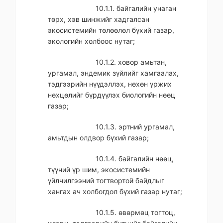
10.1.1. байгалийн унаган
төрх, хэв шинжийг хадгалсан
экосистемийн төлөөлөл бүхий газар,
экологийн холбоос нутаг;
10.1.2. ховор амьтан,
ургамал, эндемик зүйлийг хамгаалах,
тэдгээрийн нүүдэллэх, нөхөн үржих
нөхцөлийг бүрдүүлэх биологийн нөөц
газар;
10.1.3. эртний ургамал,
амьтдын олдвор бүхий газар;
10.1.4. байгалийн нөөц,
түүний үр шим, экосистемийн
үйлчилгээний тогтвортой байдлыг
хангах ач холбогдол бүхий газар нутаг;
10.1.5. өвөрмөц тогтоц,