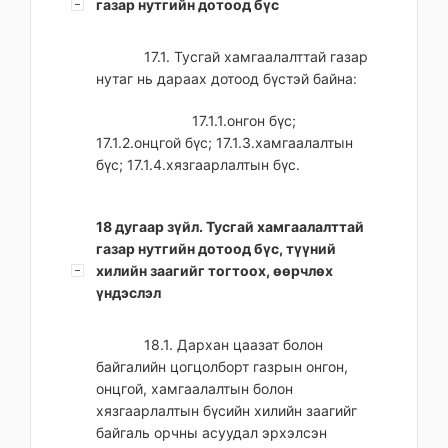
газар нутгийн дотоод бүс
17.1. Тусгай хамгаалалттай газар
нутаг нь дараах дотоод бүстэй байна:
17.1.1.онгон бүс;
17.1.2.онцгой бүс; 17.1.3.хамгаалалтын
бүс; 17.1.4.хязгаарлалтын бүс.
18 дугаар зүйл. Тусгай хамгаалалттай
газар нутгийн дотоод бүс, түүний
хилийн заагийг тогтоох, өөрчлөх
үндэслэл
18.1. Дархан цаазат болон
байгалийн цогцолборт газрын онгон,
онцгой, хамгаалалтын болон
хязгаарлалтын бүсийн хилийн заагийг
байгаль орчны асуудал эрхэлсэн