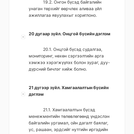
19.2. Онгон бүсэд байгалийн
унаган төрхийг өөрчлөх аливаа үйл
ажиллагаа явуулахыг хориглоно.
20 дугаар зүйл. Онцгой бүсийн дэглэм
20.1. Онцгой бүсэд судалгаа,
мониторинг, нөхөн сэргээлтийн арга
хэмжээ хэрэгжүүлэх болон зураг, дуу-
дүрсний бичлэг хийж болно.
21 дүгээр зүйл. Хамгаалалтын бүсийн
дэглэм
21.1. Хамгаалалтын бүсэд
менежментийн төлөвлөгөөнд үндэслэн
байгалийн ургамал, ойн дагалт баялаг,
ус, рашаан, эрдсийг нутгийн иргэдийн