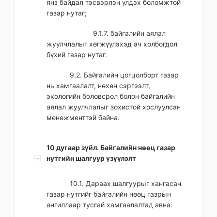
янз байдал тэсвэрлэн үлдэх боломжтой
газар нутаг;
9.1.7. байгалийн аялал
жуулчлалыг хөгжүүлэхэд ач холбогдол
бүхий газар нутаг.
9.2. Байгалийн цогцолборт газар
нь хамгаалалт, нөхөн сэргээлт,
экологийн боловсрол болон байгалийн
аялал жуулчлалыг зохистой хослуулсан
менежменттэй байна.
10 дугаар зүйл. Байгалийн нөөц газар
нутгийн шалгуур үзүүлэлт
10.1. Дараах шалгуурыг хангасан
газар нутгийг байгалийн нөөц газрын
ангиллаар тусгай хамгаалалтад авна: