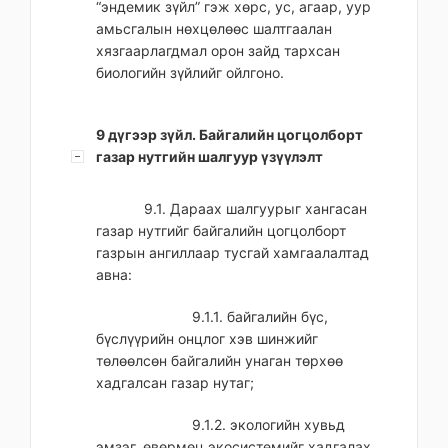
“эндемик зүйл” гэж хөрс, ус, агаар, уур
амьсгалын нөхцөлөөс шалтгаалан
хязгаарлагдмал орон зайд тархсан
биологийн зүйлийг ойлгоно.
9 дүгээр зүйл. Байгалийн цогцолборт
газар нутгийн шалгуур үзүүлэлт
9.1. Дараах шалгуурыг хангасан
газар нутгийг байгалийн цогцолборт
газрын ангиллаар тусгай хамгаалалтад
авна:
9.1.1. байгалийн бүс,
бүслүүрийн онцлог хэв шинжийг
төлөөлсөн байгалийн унаган төрхөө
хадгалсан газар нутаг;
9.1.2. экологийн хувьд
эмзэг, өвөрмөц экосистемийг хадгалах,