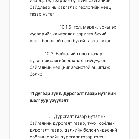
илэрц, тэдгээрийн бүтцийг байгалийн
байдлаар нь хадгалах геологийн нөөц
газар нутаг;
10.1.6. гол, мөрөн, усны эх
үүсвэрийг хамгаалах зорилго бүхий
усны болон ойн сан бүхий газар нутаг.
10.2. Байгалийн нөөц газар
нутагт экологийн даацад нийцүүлэн
байгалийн нөөцийг зохистой ашиглаж
болно.
11 дүгээр зүйл. Дурсгалт газар нутгийн
шалгуур үзүүлэлт
11.1. Дурсгалт газар нутаг нь
байгалийн дурсгалт газар, түүх, соёлын
дурсгалт газар, дэлхийн болон үндэсний
соёлын өвийн дурсгалт газар гэсэн