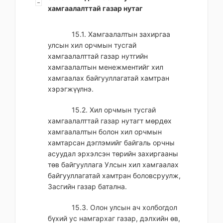
хамгаалалттай газар нутаг
15.1. Хамгаалалтын захиргаа
улсын хил орчмын тусгай
хамгаалалттай газар нутгийн
хамгаалалтын менежментийг хил
хамгаалах байгууллагатай хамтран
хэрэгжүүлнэ.
15.2. Хил орчмын тусгай
хамгаалалттай газар нутагт мөрдөх
хамгаалалтын болон хил орчмын
хамтарсан дэглэмийг байгаль орчны
асуудал эрхэлсэн төрийн захиргааны
төв байгууллага Улсын хил хамгаалах
байгууллагатай хамтран боловсруулж,
Засгийн газар батална.
15.3. Олон улсын ач холбогдол
бүхий ус намгархаг газар, дэлхийн өв,