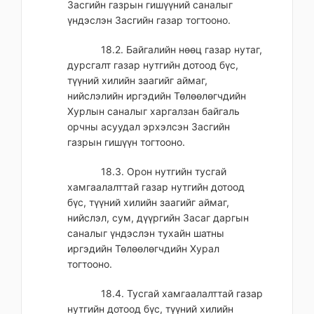
Засгийн газрын гишүүний саналыг
үндэслэн Засгийн газар тогтооно.
18.2. Байгалийн нөөц газар нутаг,
дурсгалт газар нутгийн дотоод бүс,
түүний хилийн заагийг аймаг,
нийслэлийн иргэдийн Төлөөлөгчдийн
Хурлын саналыг харгалзан байгаль
орчны асуудал эрхэлсэн Засгийн
газрын гишүүн тогтооно.
18.3. Орон нутгийн тусгай
хамгаалалттай газар нутгийн дотоод
бүс, түүний хилийн заагийг аймаг,
нийслэл, сум, дүүргийн Засаг даргын
саналыг үндэслэн тухайн шатны
иргэдийн Төлөөлөгчдийн Хурал
тогтооно.
18.4. Тусгай хамгаалалттай газар
нутгийн дотоод бүс, түүний хилийн