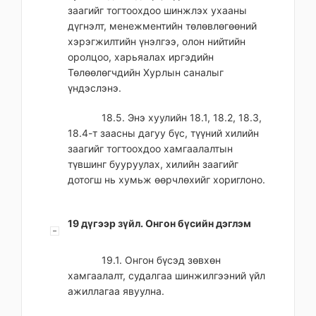
заагийг тогтоохдоо шинжлэх ухааны
дүгнэлт, менежментийн төлөвлөгөөний
хэрэгжилтийн үнэлгээ, олон нийтийн
оролцоо, харьяалах иргэдийн
Төлөөлөгчдийн Хурлын саналыг
үндэслэнэ.
18.5. Энэ хуулийн 18.1, 18.2, 18.3,
18.4-т заасны дагуу бүс, түүний хилийн
заагийг тогтоохдоо хамгаалалтын
түвшинг бууруулах, хилийн заагийг
дотогш нь хумьж өөрчлөхийг хориглоно.
19 дүгээр зүйл. Онгон бүсийн дэглэм
19.1. Онгон бүсэд зөвхөн
хамгаалалт, судалгаа шинжилгээний үйл
ажиллагаа явуулна.