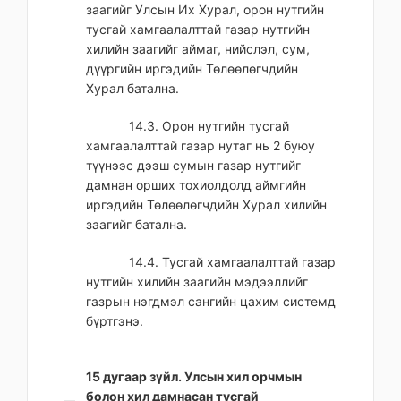
заагийг Улсын Их Хурал, орон нутгийн
тусгай хамгаалалттай газар нутгийн
хилийн заагийг аймаг, нийслэл, сум,
дүүргийн иргэдийн Төлөөлөгчдийн
Хурал батална.
14.3. Орон нутгийн тусгай
хамгаалалттай газар нутаг нь 2 буюу
түүнээс дээш сумын газар нутгийг
дамнан орших тохиолдолд аймгийн
иргэдийн Төлөөлөгчдийн Хурал хилийн
заагийг батална.
14.4. Тусгай хамгаалалттай газар
нутгийн хилийн заагийн мэдээллийг
газрын нэгдмэл сангийн цахим системд
бүртгэнэ.
15 дугаар зүйл. Улсын хил орчмын
болон хил дамнасан тусгай