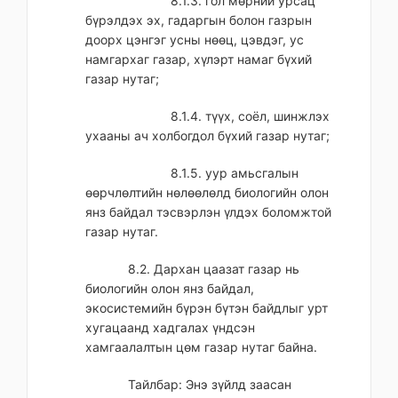
8.1.3. гол мөрний урсац
бүрэлдэх эх, гадаргын болон газрын
доорх цэнгэг усны нөөц, цэвдэг, ус
намгархаг газар, хүлэрт намаг бүхий
газар нутаг;
8.1.4. түүх, соёл, шинжлэх
ухааны ач холбогдол бүхий газар нутаг;
8.1.5. уур амьсгалын
өөрчлөлтийн нөлөөлөлд биологийн олон
янз байдал тэсвэрлэн үлдэх боломжтой
газар нутаг.
8.2. Дархан цаазат газар нь
биологийн олон янз байдал,
экосистемийн бүрэн бүтэн байдлыг урт
хугацаанд хадгалах үндсэн
хамгаалалтын цөм газар нутаг байна.
Тайлбар: Энэ зүйлд заасан