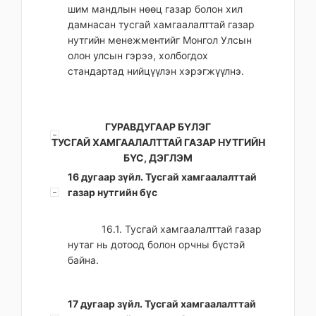
шим мандлын нөөц газар болон хил
дамнасан тусгай хамгаалалттай газар
нутгийн менежментийг Монгол Улсын
олон улсын гэрээ, холбогдох
стандартад нийцүүлэн хэрэгжүүлнэ.
ГУРАВДУГААР БҮЛЭГ
ТУСГАЙ ХАМГААЛАЛТТАЙ ГАЗАР НУТГИЙН
БҮС, ДЭГЛЭМ
16 дугаар зүйл. Тусгай хамгаалалттай
газар нутгийн бүс
16.1. Тусгай хамгаалалттай газар
нутаг нь дотоод болон орчны бүстэй
байна.
17 дугаар зүйл. Тусгай хамгаалалттай