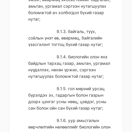
амьтан, ургамал сэргээн нутагшуулах
боломжтой ач холбогдол бүхий газар
нутаг;
9.1.3. байгаль, түүх,
соёлын үнэт өв, өвөрмөц, байгалийн
үзэсгэлэнт тогтоц бүхий газар нутаг;
9.1.4. биологийн олон янз
байдлын тархац газар, амьтан, ургамал
нүүдэллэх, нөхөн үржих, сэргээн
нутагшуулах боломжтой газар нутаг;
9.1.5. гол мөрний урсац
бүрэлдэх эх, гадаргын болон газрын
доорх цэнгэг усны нөөц, цэвдэг, усны
сан болон ойн сан бүхий газар нутаг;
9.1.6. уур амьсгалын
өөрчлөлтийн нөлөөллийг биологийн олон