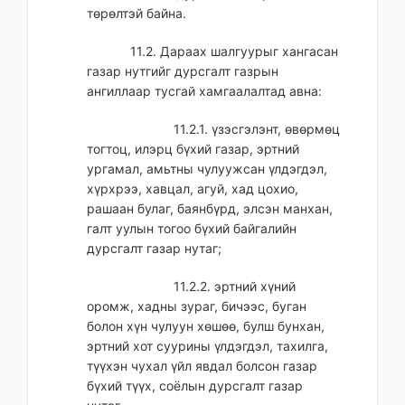
төрөлтэй байна.
11.2. Дараах шалгуурыг хангасан
газар нутгийг дурсгалт газрын
ангиллаар тусгай хамгаалалтад авна:
11.2.1. үзэсгэлэнт, өвөрмөц
тогтоц, илэрц бүхий газар, эртний
ургамал, амьтны чулуужсан үлдэгдэл,
хүрхрээ, хавцал, агуй, хад цохио,
рашаан булаг, баянбүрд, элсэн манхан,
галт уулын тогоо бүхий байгалийн
дурсгалт газар нутаг;
11.2.2. эртний хүний
оромж, хадны зураг, бичээс, буган
болон хүн чулуун хөшөө, булш бунхан,
эртний хот суурины үлдэгдэл, тахилга,
түүхэн чухал үйл явдал болсон газар
бүхий түүх, соёлын дурсгалт газар