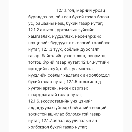
12.1.1.гол, мөрний урсац
бүрэлдэх эх, ойн сан бүхий газар болон
ус, рашааны нөөц бүхий газар нутаг;
12.1.2.амьтан, ургамлын зүйлийг
хамгаалах, нүүдэллэх, нөхөн үржих
нөхцөлийг бүрдүүлэх экологийн холбоос
нутаг; 12.1.3.түүх, соёлын дурсгалт
газар, байгалийн үзэсгэлэнт, өвөрмөц
тогтоц бүхий газар нутаг; 12.1.4.нутгийн
иргэдийн ахуй, соёл, уламжлал,
нүүдлийн соёлыг хадгалах ач холбогдол
бүхий газар нутаг; 12.1.5.цөлжилтөд
хүчтэй өртсөн, нөхөн сэргээх
шаардлагатай газар нутаг;
12.1.6.экосистемийн үнэ цэнийг
алдагдуулахгүйгээр байгалийн нөөцийг
зохистой ашиглах боломжтой газар
нутаг; 12.1.7.аялал жуулчлалын ач
холбогдол бүхий газар нутаг;