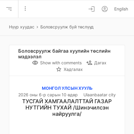
more_vert
login
account_circle
English
Нүүр хуудас
Боловсруулж буй төслүүд
Боловсруулж байгаа хуулийн төслийн
мэдээлэл
remove_red_eye
person_add
Show with comments
Дагах
star_border
Хадгалах
МОНГОЛ УЛСЫН ХУУЛЬ
2026 оны 6-р сарын 10 өдөр
Ulaanbaatar city
ТУСГАЙ ХАМГААЛАЛТТАЙ ГАЗАР
НУТГИЙН ТУХАЙ /Шинэчилсэн
найруулга/