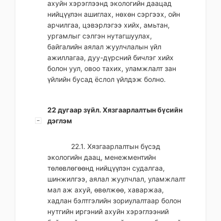
ахуйн хэрэглээнд экологийн даацад
нийцүүлэн ашиглах, нөхөн сэргээх, ойн
арчилгаа, цэвэрлэгээ хийх, амьтан,
ургамлыг сэлгэн нутагшуулах,
байгалийн аялал жуулчлалын үйл
ажиллагаа, дуу-дүрсний бичлэг хийх
болон уул, овоо тахих, уламжлалт зан
үйлийн бусад ёслол үйлдэж болно.
22 дугаар зүйл. Хязгаарлалтын бүсийн
дэглэм
22.1. Хязгаарлалтын бүсэд
экологийн даац, менежментийн
төлөвлөгөөнд нийцүүлэн судалгаа,
шинжилгээ, аялал жуулчлал, уламжлалт
мал аж ахуй, өвөлжөө, хаваржаа,
хадлан бэлтгэлийн зориулалтаар болон
нутгийн иргэний ахуйн хэрэглээний