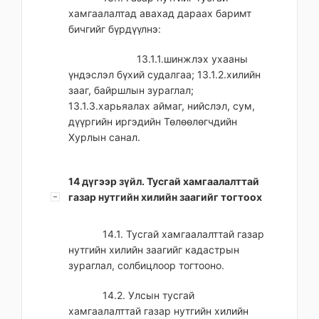
хамгаалалтад авахад дараах баримт
бичгийг бүрдүүлнэ:
13.1.1.шинжлэх ухааны
үндэслэл бүхий судалгаа; 13.1.2.хилийн
зааг, байршлын зураглал;
13.1.3.харьяалах аймаг, нийслэл, сум,
дүүргийн иргэдийн Төлөөлөгчдийн
Хурлын санал.
14 дүгээр зүйл. Тусгай хамгаалалттай
газар нутгийн хилийн заагийг тогтоох
14.1. Тусгай хамгаалалттай газар
нутгийн хилийн заагийг кадастрын
зураглал, солбицлоор тогтооно.
14.2. Улсын тусгай
хамгаалалттай газар нутгийн хилийн