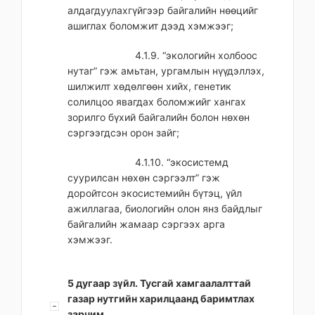
алдагдуулахгүйгээр байгалийн нөөцийг
ашиглах боломжит дээд хэмжээг;
4.1.9. “экологийн холбоос
нутаг” гэж амьтан, ургамлын нүүдэллэх,
шилжилт хөдөлгөөн хийх, генетик
солилцоо явагдах боломжийг хангах
зорилго бүхий байгалийн болон нөхөн
сэргээгдсэн орон зайг;
4.1.10. “экосистемд
суурилсан нөхөн сэргээлт” гэж
доройтсон экосистемийн бүтэц, үйл
ажиллагаа, биологийн олон янз байдлыг
байгалийн жамаар сэргээх арга
хэмжээг.
5 дугаар зүйл. Тусгай хамгаалалттай
газар нутгийн харилцаанд баримтлах
зарчим