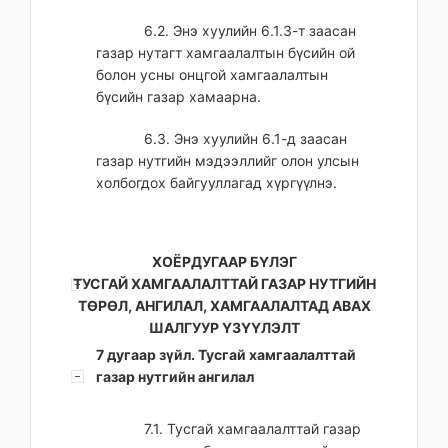
6.2. Энэ хуулийн 6.1.3-т заасан
газар нутагт хамгаалалтын бүсийн ой
болон усны онцгой хамгаалалтын
бүсийн газар хамаарна.
6.3. Энэ хуулийн 6.1-д заасан
газар нутгийн мэдээллийг олон улсын
холбогдох байгууллагад хүргүүлнэ.
ХОЁРДУГААР БҮЛЭГ
ТУСГАЙ ХАМГААЛАЛТТАЙ ГАЗАР НУТГИЙН
ТӨРӨЛ, АНГИЛАЛ, ХАМГААЛАЛТАД АВАХ
ШАЛГУУР ҮЗҮҮЛЭЛТ
7 дугаар зүйл. Тусгай хамгаалалттай
газар нутгийн ангилал
7.1. Тусгай хамгаалалттай газар