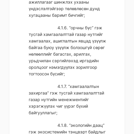
ажиллагааг шинжлэх ухааны
үндэслэлтэйгээр төлөвлөсөн дунд
хугацааны баримт бичгийг;
4.1.6. “орчны бүс” гэж
тусгай хамгаалалттай газар нутгийг
хамгаалах, ашиглалтын явцад үзүүлж
байгаа буюу үзүүлж болзошгүй сөрөг
нөлөөллийг багасгах, арилгах,
урьдчилан сэргийлэхэд иргэдийн
оролцоог нэмэгдүүлэх зорилгоор
тогтоосон бүсийг;
4.1.7. “хамгаалалтын
захиргаа” гэж тусгай хамгаалалттай
газар нутгийн менежментийг
хэрэгжүүлэх чиг үүрэг бүхий
байгууллагыг;
4.1.8. “экологийн даац”
гэж экосистемийн тэнцвэрт байдлыг