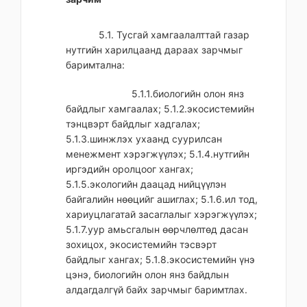
5.1. Тусгай хамгаалалттай газар
нутгийн харилцаанд дараах зарчмыг
баримтална:
5.1.1.биологийн олон янз
байдлыг хамгаалах; 5.1.2.экосистемийн
тэнцвэрт байдлыг хадгалах;
5.1.3.шинжлэх ухаанд суурилсан
менежмент хэрэгжүүлэх; 5.1.4.нутгийн
иргэдийн оролцоог хангах;
5.1.5.экологийн даацад нийцүүлэн
байгалийн нөөцийг ашиглах; 5.1.6.ил тод,
хариуцлагатай засаглалыг хэрэгжүүлэх;
5.1.7.уур амьсгалын өөрчлөлтөд дасан
зохицох, экосистемийн тэсвэрт
байдлыг хангах; 5.1.8.экосистемийн үнэ
цэнэ, биологийн олон янз байдлын
алдагдалгүй байх зарчмыг баримтлах.