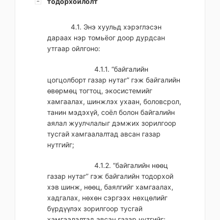
тодорхойлолт
4.1. Энэ хуульд хэрэглэсэн
дараах нэр томьёог доор дурдсан
утгаар ойлгоно:
4.1.1. “байгалийн
цогцолборт газар нутаг” гэж байгалийн
өвөрмөц тогтоц, экосистемийг
хамгаалах, шинжлэх ухаан, боловсрол,
танин мэдэхүй, соёл болон байгалийн
аялал жуулчлалыг дэмжих зорилгоор
тусгай хамгаалалтад авсан газар
нутгийг;
4.1.2. “байгалийн нөөц
газар нутаг” гэж байгалийн тодорхой
хэв шинж, нөөц, баялгийг хамгаалах,
хадгалах, нөхөн сэргээх нөхцөлийг
бүрдүүлэх зорилгоор тусгай
хамгаалалтад авсан газар нутгийг;