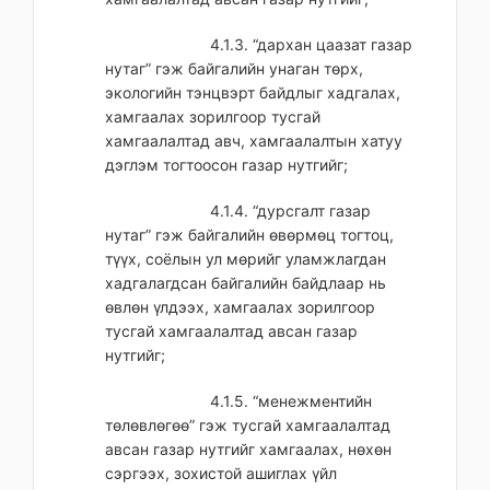
4.1.3. “дархан цаазат газар
нутаг” гэж байгалийн унаган төрх,
экологийн тэнцвэрт байдлыг хадгалах,
хамгаалах зорилгоор тусгай
хамгаалалтад авч, хамгаалалтын хатуу
дэглэм тогтоосон газар нутгийг;
4.1.4. “дурсгалт газар
нутаг” гэж байгалийн өвөрмөц тогтоц,
түүх, соёлын ул мөрийг уламжлагдан
хадгалагдсан байгалийн байдлаар нь
өвлөн үлдээх, хамгаалах зорилгоор
тусгай хамгаалалтад авсан газар
нутгийг;
4.1.5. “менежментийн
төлөвлөгөө” гэж тусгай хамгаалалтад
авсан газар нутгийг хамгаалах, нөхөн
сэргээх, зохистой ашиглах үйл