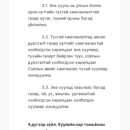
3.1. Энэ хууль нь улсын болон
орон нутгийн тусгай хамгаалалттай
газар нутаг, түүний орчны бүсэд
үйлчилнэ.
3.2. Тусгай хамгаалалтад авсан
дурсгалт газар нутгийг хамгаалахтай
холбогдсон харилцааг энэ хуулиар,
тухайн газарт байрлах түүх, соёлын
дурсгалтай холбогдсон харилцааг
Соёлын өвийг хамгаалах тухай хуулиар
зохицуулна.
3.3. Энэ хуульд зааснаас бусад
газар, ой, ус, амьтан, ургамалтай
холбогдсон харилцааг холбогдох
хуулиар зохицуулна.
4 дүгээр зүйл. Хуулийн нэр томьёоны