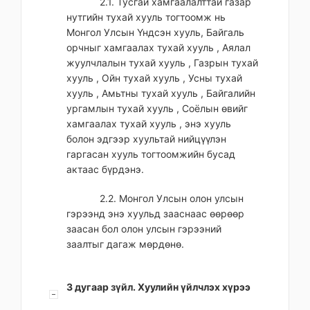
2.1. Тусгай хамгаалалттай газар
нутгийн тухай хууль тогтоомж нь
Монгол Улсын Үндсэн хууль, Байгаль
орчныг хамгаалах тухай хууль , Аялал
жуулчлалын тухай хууль , Газрын тухай
хууль , Ойн тухай хууль , Усны тухай
хууль , Амьтны тухай хууль , Байгалийн
ургамлын тухай хууль , Соёлын өвийг
хамгаалах тухай хууль , энэ хууль
болон эдгээр хуультай нийцүүлэн
гаргасан хууль тогтоомжийн бусад
актаас бүрдэнэ.
2.2. Монгол Улсын олон улсын
гэрээнд энэ хуульд зааснаас өөрөөр
заасан бол олон улсын гэрээний
заалтыг дагаж мөрдөнө.
3 дугаар зүйл. Хуулийн үйлчлэх хүрээ