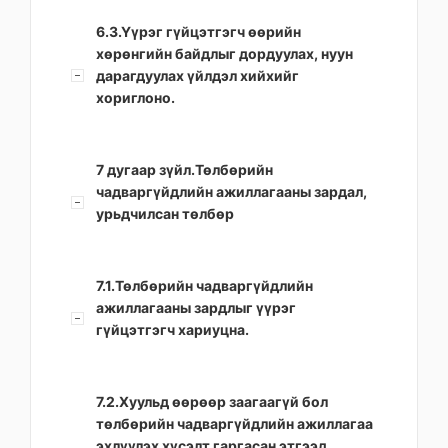
6.3.Үүрэг гүйцэтгэгч өөрийн
хөрөнгийн байдлыг дордуулах, нуун
дарагдуулах үйлдэл хийхийг
хориглоно.
7 дугаар зүйл.Төлбөрийн
чадваргүйдлийн ажиллагааны зардал,
урьдчилсан төлбөр
7.1.Төлбөрийн чадваргүйдлийн
ажиллагааны зардлыг үүрэг
гүйцэтгэгч хариуцна.
7.2.Хуульд өөрөөр заагаагүй бол
төлбөрийн чадваргүйдлийн ажиллагаа
эхлүүлэх хүсэлт гаргасан этгээд