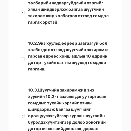
төлбөрийн чадваргүйдлийн хэргийг
хянан шийдвэрлэж байгаа шүүгчийн
захирамжид холбогдох этгээд гомдол
гаргах эрхтэй.
10.2.Энэ хуульд өөрөөр заагаагүй бол
холбогдох этгээд шүүгчийн захирамж
гарсан өдрөөс хойш ажлын 10 өдрийн
дотор тухайн шатны шүүхэд гомдлоо
гаргана.
10.3.Шүүгчийн захирамжид энэ
хуулийн 10.2-т заасны дагуу гаргасан
гомдлыг тухайн хэргийг хянан
шийдвэрлэж байгаа шүүгчийг
оролцуулахгүйгээр гурван шүүгчийн
бүрэлдэхүүнтэйгээр долоо хоногийн
дотор хянан шийдвэрлэж, дараах