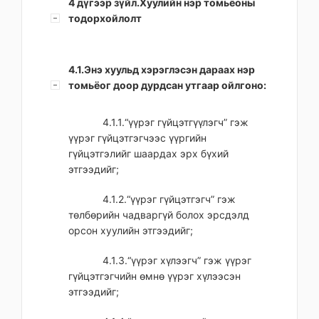
4 дүгээр зүйл.Хуулийн нэр томьёоны
тодорхойлолт
4.1.Энэ хуульд хэрэглэсэн дараах нэр
томьёог доор дурдсан утгаар ойлгоно:
4.1.1.“үүрэг гүйцэтгүүлэгч” гэж
үүрэг гүйцэтгэгчээс үүргийн
гүйцэтгэлийг шаардах эрх бүхий
этгээдийг;
4.1.2.“үүрэг гүйцэтгэгч” гэж
төлбөрийн чадваргүй болох эрсдэлд
орсон хуулийн этгээдийг;
4.1.3.“үүрэг хүлээгч” гэж үүрэг
гүйцэтгэгчийн өмнө үүрэг хүлээсэн
этгээдийг;