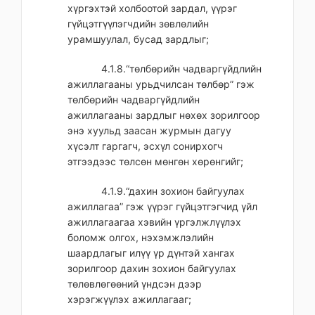
хүргэхтэй холбоотой зардал, үүрэг
гүйцэтгүүлэгчдийн зөвлөлийн
урамшуулал, бусад зардлыг;
4.1.8.“төлбөрийн чадваргүйдлийн
ажиллагааны урьдчилсан төлбөр” гэж
төлбөрийн чадваргүйдлийн
ажиллагааны зардлыг нөхөх зорилгоор
энэ хуульд заасан журмын дагуу
хүсэлт гаргагч, эсхүл сонирхогч
этгээдээс төлсөн мөнгөн хөрөнгийг;
4.1.9.“дахин зохион байгуулах
ажиллагаа” гэж үүрэг гүйцэтгэгчид үйл
ажиллагаагаа хэвийн үргэлжлүүлэх
боломж олгох, нэхэмжлэлийн
шаардлагыг илүү үр дүнтэй хангах
зорилгоор дахин зохион байгуулах
төлөвлөгөөний үндсэн дээр
хэрэгжүүлэх ажиллагааг;