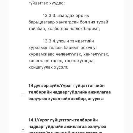
гүйцэтгэх хуудас;
13.3.3.шаардах эрх нь
барьцаагаар хангагдсан бол энэ тухай
тайлбар, холбогдох нотлох баримт;
13.3.4.улсын тэмдэгтийн
хураамж төлсөн баримт, эсхүл уг
хураамжаас чөлөөлүүлэх, хөнгөлүүлэх,
хэсэгчлэн төлөх, төлөх хугацааг
хойшлуулах хүсэлт.
14 дүгээр зүйл.Үүрэг гүйцэтгэгчийн
төлбөрийн чадваргүйдлийн ажиллагаа
эхлүүлэх хүсэлтийн хэлбэр, агуулга
14.1.Үүрэг гүйцэтгэгч төлбөрийн
чадваргүйдлийн ажиллагаа эхлүүлэх
хүсэлтийг шүүхэд бичгээр гаргана.