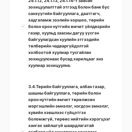
24.1.12, 24.1.13, 24.1.14-т заасан
зохицуулалттай этгээд болон банк бус
санхүүгийн байгууллага, даатгагч,
хадгаламж зээлийн хоршоо, төрийн
болон орон нутгийн өмчит үйлдвэрийн
газар, хуульд заасны дагуу үүсгэн
байгуулагдсан хуулийн этгээдийн
төлбөрийн чадваргүйдэлтэй
холбоотой хуулиар тусгайлан
зохицуулснаас бусад харилцааг энэ
хуулиар зохицуулна.
3.4.Төрийн байгууллага, албан газар,
шашны байгууллага, төрийн болон
орон нутгийн өмчит төрөлжсөн
мэргэшлийн эмнэлэг, нэгдсэн эмнэлэг,
хувийн хэвшлээс гүйцэтгэх
боломжгүй, төрөөс нийтийн хэрэгцээг
хангах зайлшгүй шаардлагатай
салбарт үйл ажиллагаа эрхэлдэг