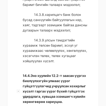
баримт бичгийн талаарх мэдээлэл;
14.3.8.харилцагч банк болон
бусад санхүүгийн байгууллагын нэр,
хаяг, тэдгээрт эзэмшиж байгаа дансны
дугаарын талаарх мэдээлэл;
14.3.9.улсын тэмдэгтийн
хураамж төлсөн баримт, эсхүл уг
хураамжаас чөлөөлүүлэх, хөнгөлүүлэх,
хэсэгчлэн төлөх, төлөх хугацааг
хойшлуулах хүсэлт.
14.4.Энэ хуулийн 12.2-т заасан үүргээ
биелүүлээгүйн улмаас үүрэг
гүйцэтгүүлэгчид учруулсан хохирлыг
хүсэлт гаргах үүрэг бүхий гүйцэтгэх
удирдлага, хувьцаа эзэмшигч хувийн
хөрөнгөөрөө хариуцна.