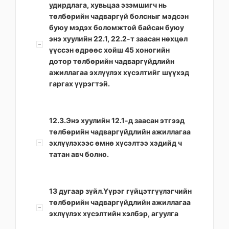
удирдлага, хувьцаа эзэмшигч нь
төлбөрийн чадваргүй болсныг мэдсэн
буюу мэдэх боломжтой байсан буюу
энэ хуулийн 22.1, 22.2-т заасан нөхцөл
үүссэн өдрөөс хойш 45 хоногийн
дотор төлбөрийн чадваргүйдлийн
ажиллагаа эхлүүлэх хүсэлтийг шүүхэд
гаргах үүрэгтэй.
12.3.Энэ хуулийн 12.1-д заасан этгээд
төлбөрийн чадваргүйдлийн ажиллагаа
эхлүүлэхээс өмнө хүсэлтээ хэдийд ч
татан авч болно.
13 дугаар зүйл.Үүрэг гүйцэтгүүлэгчийн
төлбөрийн чадваргүйдлийн ажиллагаа
эхлүүлэх хүсэлтийн хэлбэр, агуулга