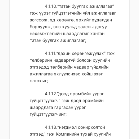
4.1.10.“татан буулгах ажиллагаа”
гэж үүрэг гүйцэтгэгчийн үйл ажиллагааг
зогсоож, эд хөрөнгө, эрхийг худалдан
борлуулж, энэ хуульд заасны дагуу
нэхэмжлэлийн шаардлагыг ханган
татан буулгах ажиллагааг;
4.1.11.“дахин хөрөнгөжүүлэх” гэж
төлбөрийн чадваргүй болсон хуулийн
этгээдэд төлбөрийн чадваргүйдлийн
ажиллагаа эхлүүлснээс хойш зээл
олгохыг;
4.1.12.“доод эрэмбийн үүрэг
гүйцэтгүүлэгч” гэж доод эрэмбийн
шаардлага гаргасан үүрэг
гүйцэтгүүлэгчийг;
4.1.13.“нэгдмэл сонирхолтой
этгээд” гэж Компанийн тухай хуулийн