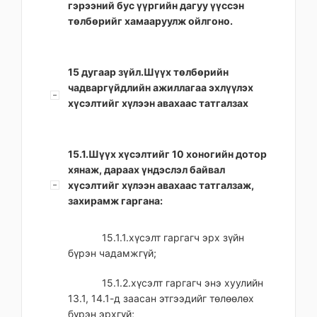
гэрээний бус үүргийн дагуу үүссэн
төлбөрийг хамааруулж ойлгоно.
15 дугаар зүйл.Шүүх төлбөрийн
чадваргүйдлийн ажиллагаа эхлүүлэх
хүсэлтийг хүлээн авахаас татгалзах
15.1.Шүүх хүсэлтийг 10 хоногийн дотор
хянаж, дараах үндэслэл байвал
хүсэлтийг хүлээн авахаас татгалзаж,
захирамж гаргана:
15.1.1.хүсэлт гаргагч эрх зүйн
бүрэн чадамжгүй;
15.1.2.хүсэлт гаргагч энэ хуулийн
13.1, 14.1-д заасан этгээдийг төлөөлөх
бүрэн эрхгүй;