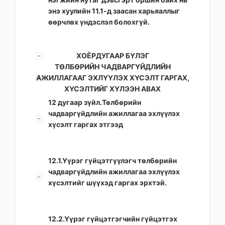
энэ хуулийн 11.1-д заасан харьяаллыг
өөрчлөх үндэслэл болохгүй.
ХОЁРДУГААР БҮЛЭГ
ТӨЛБӨРИЙН ЧАДВАРГҮЙДЛИЙН
АЖИЛЛАГААГ ЭХЛҮҮЛЭХ ХҮСЭЛТ ГАРГАХ,
ХҮСЭЛТИЙГ ХҮЛЭЭН АВАХ
12 дугаар зүйл.Төлбөрийн
чадваргүйдлийн ажиллагаа эхлүүлэх
хүсэлт гаргах этгээд
12.1.Үүрэг гүйцэтгүүлэгч төлбөрийн
чадваргүйдлийн ажиллагаа эхлүүлэх
хүсэлтийг шүүхэд гаргах эрхтэй.
12.2.Үүрэг гүйцэтгэгчийн гүйцэтгэх