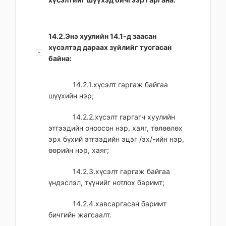
14.2.Энэ хуулийн 14.1-д заасан
хүсэлтэд дараах зүйлийг тусгасан
байна:
14.2.1.хүсэлт гаргаж байгаа
шүүхийн нэр;
14.2.2.хүсэлт гаргагч хуулийн
этгээдийн оноосон нэр, хаяг, төлөөлөх
эрх бүхий этгээдийн эцэг /эх/-ийн нэр,
өөрийн нэр, хаяг;
14.2.3.хүсэлт гаргаж байгаа
үндэслэл, түүнийг нотлох баримт;
14.2.4.хавсаргасан баримт
бичгийн жагсаалт.