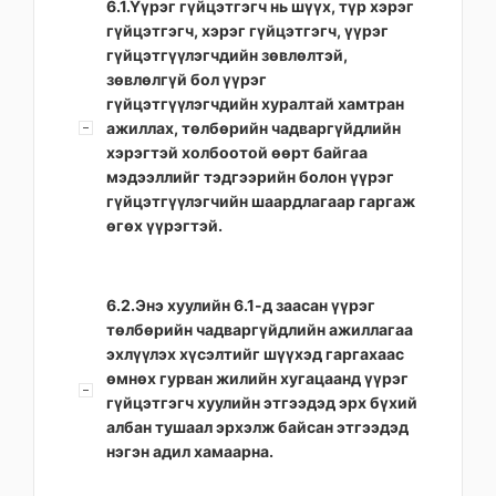
6.1.Үүрэг гүйцэтгэгч нь шүүх, түр хэрэг
гүйцэтгэгч, хэрэг гүйцэтгэгч, үүрэг
гүйцэтгүүлэгчдийн зөвлөлтэй,
зөвлөлгүй бол үүрэг
гүйцэтгүүлэгчдийн хуралтай хамтран
ажиллах, төлбөрийн чадваргүйдлийн
хэрэгтэй холбоотой өөрт байгаа
мэдээллийг тэдгээрийн болон үүрэг
гүйцэтгүүлэгчийн шаардлагаар гаргаж
өгөх үүрэгтэй.
6.2.Энэ хуулийн 6.1-д заасан үүрэг
төлбөрийн чадваргүйдлийн ажиллагаа
эхлүүлэх хүсэлтийг шүүхэд гаргахаас
өмнөх гурван жилийн хугацаанд үүрэг
гүйцэтгэгч хуулийн этгээдэд эрх бүхий
албан тушаал эрхэлж байсан этгээдэд
нэгэн адил хамаарна.