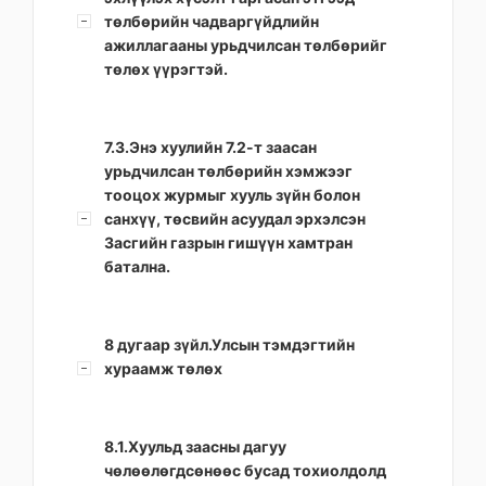
төлбөрийн чадваргүйдлийн
ажиллагааны урьдчилсан төлбөрийг
төлөх үүрэгтэй.
7.3.Энэ хуулийн 7.2-т заасан
урьдчилсан төлбөрийн хэмжээг
тооцох журмыг хууль зүйн болон
санхүү, төсвийн асуудал эрхэлсэн
Засгийн газрын гишүүн хамтран
батална.
8 дугаар зүйл.Улсын тэмдэгтийн
хураамж төлөх
8.1.Хуульд заасны дагуу
чөлөөлөгдсөнөөс бусад тохиолдолд