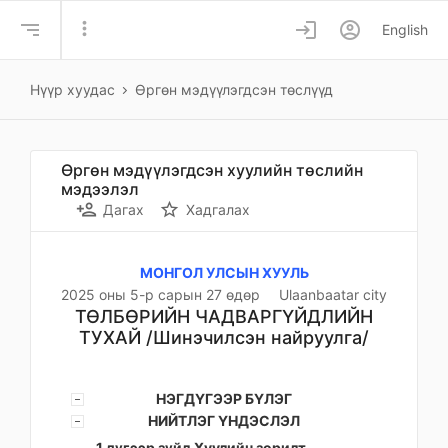
more_vert
login
account_circle
English
Нүүр хуудас
Өргөн мэдүүлэгдсэн төслүүд
Өргөн мэдүүлэгдсэн хуулийн төслийн
мэдээлэл
person_add
star_border
Дагах
Хадгалах
МОНГОЛ УЛСЫН ХУУЛЬ
2025 оны 5-р сарын 27 өдөр
Ulaanbaatar city
ТӨЛБӨРИЙН ЧАДВАРГҮЙДЛИЙН
ТУХАЙ /Шинэчилсэн найруулга/
НЭГДҮГЭЭР БҮЛЭГ
НИЙТЛЭГ ҮНДЭСЛЭЛ
1 дүгээр зүйл.Хуулийн зорилт