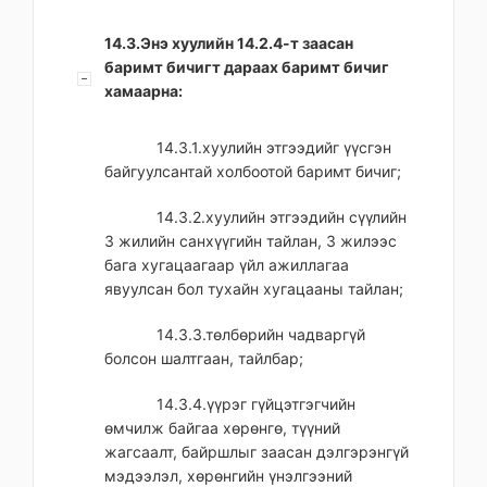
14.3.Энэ хуулийн 14.2.4-т заасан
баримт бичигт дараах баримт бичиг
хамаарна:
14.3.1.хуулийн этгээдийг үүсгэн
байгуулсантай холбоотой баримт бичиг;
14.3.2.хуулийн этгээдийн сүүлийн
3 жилийн санхүүгийн тайлан, 3 жилээс
бага хугацаагаар үйл ажиллагаа
явуулсан бол тухайн хугацааны тайлан;
14.3.3.төлбөрийн чадваргүй
болсон шалтгаан, тайлбар;
14.3.4.үүрэг гүйцэтгэгчийн
өмчилж байгаа хөрөнгө, түүний
жагсаалт, байршлыг заасан дэлгэрэнгүй
мэдээлэл, хөрөнгийн үнэлгээний