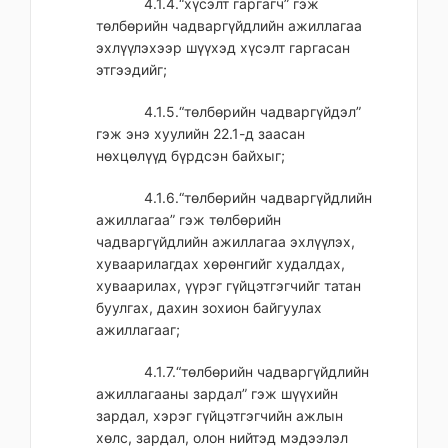
4.1.4.“хүсэлт гаргагч” гэж
төлбөрийн чадваргүйдлийн ажиллагаа
эхлүүлэхээр шүүхэд хүсэлт гаргасан
этгээдийг;
4.1.5.“төлбөрийн чадваргүйдэл”
гэж энэ хуулийн 22.1-д заасан
нөхцөлүүд бүрдсэн байхыг;
4.1.6.“төлбөрийн чадваргүйдлийн
ажиллагаа” гэж төлбөрийн
чадваргүйдлийн ажиллагаа эхлүүлэх,
хуваарилагдах хөрөнгийг худалдах,
хуваарилах, үүрэг гүйцэтгэгчийг татан
буулгах, дахин зохион байгуулах
ажиллагааг;
4.1.7.“төлбөрийн чадваргүйдлийн
ажиллагааны зардал” гэж шүүхийн
зардал, хэрэг гүйцэтгэгчийн ажлын
хөлс, зардал, олон нийтэд мэдээлэл