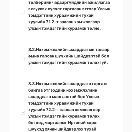
төлбөрийн чадваргүйдлийн ажиллагаа
эхлүүлэх хүсэлт гаргасан этгээд Улсын
тэмдэгтийн хураамжийн тухай
хуулийн 7.1.2-т заасан хэмжээгээр
улсын тэмдэгтийн хураамж төлнө.
8.2.Нэхэмжлэлийн шаардлагын талаар
өмнө гарсан шүүхийн шийдвэртэй бол
улсын тэмдэгтийн хураамж төлөхгүй.
8.3.Нэхэмжлэлийн шаардлага гаргаж
байгаа этгээдийн нэхэмжлэлийн
шаардлага маргаантай бол Улсын
тэмдэгтийн хураамжийн тухай
хуулийн 72.2-т заасан хэмжээгээр
улсын тэмдэгтийн хураамж төлөх
бөгөөд маргааныг Иргэний хэрэг
шүүхэд хянан шийдвэрлэх тухай