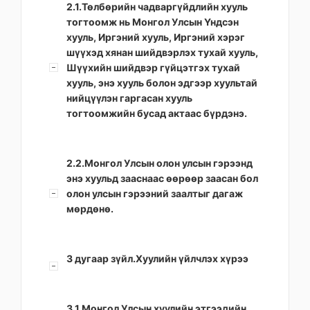
2.1.Төлбөрийн чадваргүйдлийн хууль
тогтоомж нь Монгол Улсын Үндсэн
хууль, Иргэний хууль, Иргэний хэрэг
шүүхэд хянан шийдвэрлэх тухай хууль,
Шүүхийн шийдвэр гүйцэтгэх тухай
хууль, энэ хууль болон эдгээр хуультай
нийцүүлэн гаргасан хууль
тогтоомжийн бусад актаас бүрдэнэ.
2.2.Монгол Улсын олон улсын гэрээнд
энэ хуульд зааснаас өөрөөр заасан бол
олон улсын гэрээний заалтыг дагаж
мөрдөнө.
3 дугаар зүйл.Хуулийн үйлчлэх хүрээ
3.1.Монгол Улсын хуулийн этгээдийн