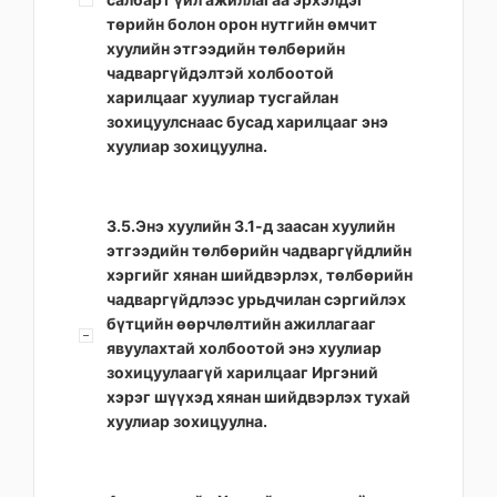
төрийн болон орон нутгийн өмчит
хуулийн этгээдийн төлбөрийн
чадваргүйдэлтэй холбоотой
харилцааг хуулиар тусгайлан
зохицуулснаас бусад харилцааг энэ
хуулиар зохицуулна.
3.5.Энэ хуулийн 3.1-д заасан хуулийн
этгээдийн төлбөрийн чадваргүйдлийн
хэргийг хянан шийдвэрлэх, төлбөрийн
чадваргүйдлээс урьдчилан сэргийлэх
бүтцийн өөрчлөлтийн ажиллагааг
явуулахтай холбоотой энэ хуулиар
зохицуулаагүй харилцааг Иргэний
хэрэг шүүхэд хянан шийдвэрлэх тухай
хуулиар зохицуулна.