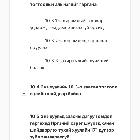
тогтоолын аль нэгийг гаргана:
10.3.1.захирамжийг хэвээр
үлдээж, гомдлыг хангахгүй орхих;
10.3.2.захирамжид өөрчлөлт
оруулах;
10.3.3.захирамжийг хүчингүй
болгох.
10.4.Энэ хуулийн 10.3-т заасан тогтоол
эцсийн шийдвэр байна.
10.5.Энэ хуульд заасны дагуу гомдол
гаргахад Иргэний хэрэг шүүхэд хянан
шийдвэрлэх тухай хуулийн 171 дүгээр
зүйл хамаарахгүй.