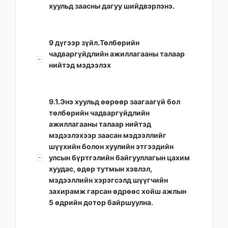
хуульд заасны дагуу шийдвэрлэнэ.
9 дүгээр зүйл.Төлбөрийн
чадваргүйдлийн ажиллагааны талаар
нийтэд мэдээлэх
9.1.Энэ хуульд өөрөөр заагаагүй бол
төлбөрийн чадваргүйдлийн
ажиллагааны талаар нийтэд
мэдээлэхээр заасан мэдээллийг
шүүхийн болон хуулийн этгээдийн
улсын бүртгэлийн байгууллагын цахим
хуудас, өдөр тутмын хэвлэл,
мэдээллийн хэрэгсэлд шүүгчийн
захирамж гарсан өдрөөс хойш ажлын
5 өдрийн дотор байршуулна.