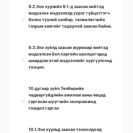
9.2.Энэ хуулийн 9.1-д заасан нийтэд
мэдээлэх мэдээлэлд үүрэг гүйцэтгэгч
болон түүний салбар, төлөөлөгчийн
газрын хаягийг тодорхой заасан байна.
9.3.Энэ зүйлд заасан журмаар нийтэд
мэдээлсэн бол хэргийн оролцогчдод
шаардлагатай мэдээллийг хүргүүлсэнд
тооцно.
10 дугаар зүйл.Төлбөрийн
чадваргүйдлийн ажиллагааны явцад
гаргасан шүүгчийн захирамжид
гомдол гаргах
10.1.Энэ хуульд заасан тохиолдолд