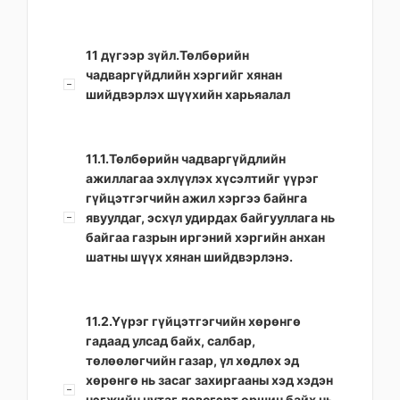
11 дүгээр зүйл.Төлбөрийн
чадваргүйдлийн хэргийг хянан
шийдвэрлэх шүүхийн харьяалал
11.1.Төлбөрийн чадваргүйдлийн
ажиллагаа эхлүүлэх хүсэлтийг үүрэг
гүйцэтгэгчийн ажил хэргээ байнга
явуулдаг, эсхүл удирдах байгууллага нь
байгаа газрын иргэний хэргийн анхан
шатны шүүх хянан шийдвэрлэнэ.
11.2.Үүрэг гүйцэтгэгчийн хөрөнгө
гадаад улсад байх, салбар,
төлөөлөгчийн газар, үл хөдлөх эд
хөрөнгө нь засаг захиргааны хэд хэдэн
нэгжийн нутаг дэвсгэрт оршин байх нь