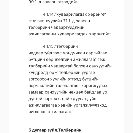
99.1-д заасан этгээдийг;
4.1.14.“хуваарилагдах хөрөнгө”
гэж энэ хуулийн 71.1-д заасан
төлбөрийн чадваргүйдлийн
ажиллагааны хуваарилагдах хөрөнгийг;
4.1.15.“төлбөрийн
чадваргүйдлээс урьдчилан сэргийлэх
бүтцийн өөрчлөлтийн ажиллагаа” гэж
төлбөрийн чадвартай боловч санхүүгийн
хүндрэлд орж төлбөрийн үүргээ
зогсоосон хуулийн этгээд бүтцийн
өөрчлөлтийн төлөвлөгөөг хэрэгжүүлэх
замаар санхүүгийн нөхцөл байдлаа үр
дүнтэй сэргээх, сайжруулах, үйл
ажиллагаагаа хэвийн үргэлжлүүлэхэд
чиглэсэн ажиллагааг.
5 дугаар зүйл.Төлбөрийн