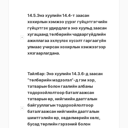
14.5.Энэ хуулийн 14.4-т заасан
хохирлын хэмжээ үүрэг гүйцэтгэгчийн
гүйцэтгэх удирдлага энэ хуульд заасан
хугацаанд төлбөрийн чадваргүйдлийн
ажиллагаа эхлүүлэх хүсэлт гаргаагүйн
улмаас учирсан хохирлын хэмжээгээр
хязгаарлагдана.
Тайлбар: Энэ хуулийн 14.3.6-д заасан
“төлбөрийн мэдээлэл”-д гэм хор,
татварын болон гаалийн албаны
тодорхойлолтоор баталгаажсан
татварын өр, нийгмийн даатгалын
байгууллагын тодорхойлолтоор
баталгаажсан нийгмийн даатгалын
шимтгэлийн өр, хөдөлмөрийн хөлс,
бусад төрлийн гэрээний болон