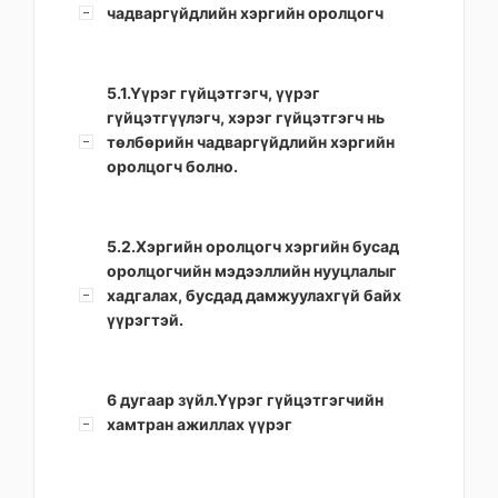
чадваргүйдлийн хэргийн оролцогч
5.1.Үүрэг гүйцэтгэгч, үүрэг
гүйцэтгүүлэгч, хэрэг гүйцэтгэгч нь
төлбөрийн чадваргүйдлийн хэргийн
оролцогч болно.
5.2.Хэргийн оролцогч хэргийн бусад
оролцогчийн мэдээллийн нууцлалыг
хадгалах, бусдад дамжуулахгүй байх
үүрэгтэй.
6 дугаар зүйл.Үүрэг гүйцэтгэгчийн
хамтран ажиллах үүрэг