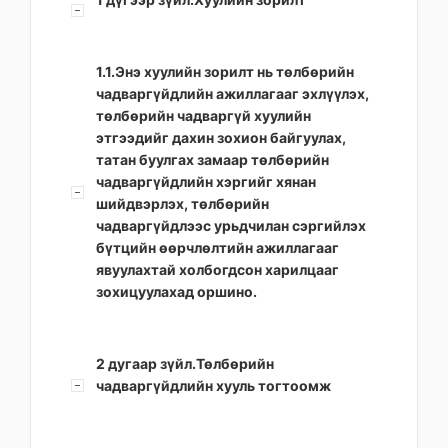
1.1.Энэ хуулийн зорилт нь төлбөрийн
чадваргүйдлийн ажиллагааг эхлүүлэх,
төлбөрийн чадваргүй хуулийн
этгээдийг дахин зохион байгуулах,
татан буулгах замаар төлбөрийн
чадваргүйдлийн хэргийг хянан
шийдвэрлэх, төлбөрийн
чадваргүйдлээс урьдчилан сэргийлэх
бүтцийн өөрчлөлтийн ажиллагааг
явуулахтай холбогдсон харилцааг
зохицуулахад оршино.
2 дугаар зүйл.Төлбөрийн
чадваргүйдлийн хууль тогтоомж