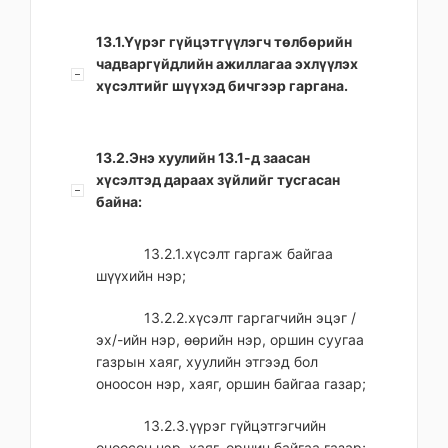
13.1.Үүрэг гүйцэтгүүлэгч төлбөрийн
чадваргүйдлийн ажиллагаа эхлүүлэх
хүсэлтийг шүүхэд бичгээр гаргана.
13.2.Энэ хуулийн 13.1-д заасан
хүсэлтэд дараах зүйлийг тусгасан
байна:
13.2.1.хүсэлт гаргаж байгаа
шүүхийн нэр;
13.2.2.хүсэлт гаргагчийн эцэг /
эх/-ийн нэр, өөрийн нэр, оршин суугаа
газрын хаяг, хуулийн этгээд бол
оноосон нэр, хаяг, оршин байгаа газар;
13.2.3.үүрэг гүйцэтгэгчийн
оноосон нэр, хаяг, оршин байгаа газар;