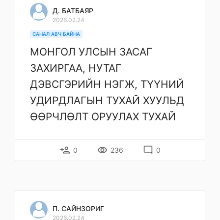
Д. БАТБАЯР
2026.02.24
САНАЛ АВЧ БАЙНА
МОНГОЛ УЛСЫН ЗАСАГ
ЗАХИРГАА, НУТАГ
ДЭВСГЭРИЙН НЭГЖ, ТҮҮНИЙ
УДИРДЛАГЫН ТУХАЙ ХУУЛЬД
ӨӨРЧЛӨЛТ ОРУУЛАХ ТУХАЙ
person_add
remove_red_eye
mode_comment
0
236
0
П. САЙНЗОРИГ
2026.02.24