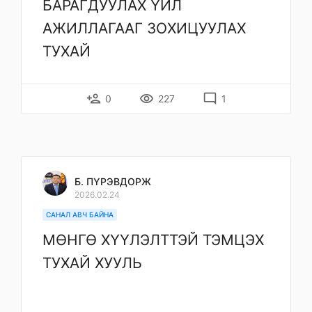
БАРАГДУУЛАХ ҮЙЛ
АЖИЛЛАГААГ ЗОХИЦУУЛАХ
ТУХАЙ
person_add
remove_red_eye
mode_comment
0
227
1
Б. ПҮРЭВДОРЖ
2026.02.24
САНАЛ АВЧ БАЙНА
МӨНГӨ ХҮҮЛЭЛТТЭЙ ТЭМЦЭХ
ТУХАЙ ХУУЛЬ