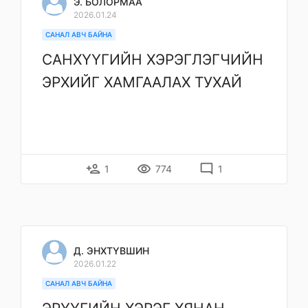
Э. БОЛОРМАА
2026.01.24
САНАЛ АВЧ БАЙНА
САНХҮҮГИЙН ХЭРЭГЛЭГЧИЙН
ЭРХИЙГ ХАМГААЛАХ ТУХАЙ
person_add
remove_red_eye
mode_comment
1
774
1
Д. ЭНХТҮВШИН
2026.01.22
САНАЛ АВЧ БАЙНА