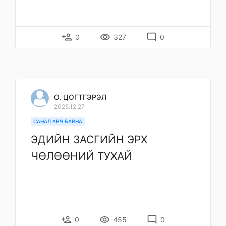
person_add
remove_red_eye
mode_comment
0
327
0
О. ЦОГТГЭРЭЛ
2025.12.27
САНАЛ АВЧ БАЙНА
ЭДИЙН ЗАСГИЙН ЭРХ
ЧӨЛӨӨНИЙ ТУХАЙ
person_add
remove_red_eye
mode_comment
0
455
0