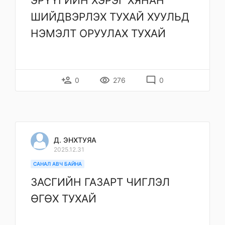
ЭРҮҮГИЙН ХЭРЭГ ХЯНАН
ШИЙДВЭРЛЭХ ТУХАЙ ХУУЛЬД
НЭМЭЛТ ОРУУЛАХ ТУХАЙ
person_add
remove_red_eye
mode_comment
0
276
0
Д. ЭНХТУЯА
2025.12.31
САНАЛ АВЧ БАЙНА
ЗАСГИЙН ГАЗАРТ ЧИГЛЭЛ
ӨГӨХ ТУХАЙ