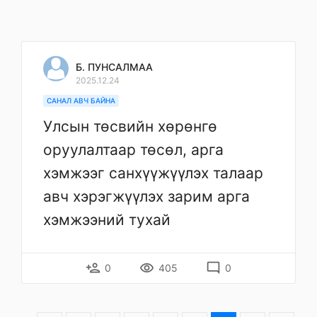
Б. ПУНСАЛМАА
2025.12.24
САНАЛ АВЧ БАЙНА
Улсын төсвийн хөрөнгө
оруулалтаар төсөл, арга
хэмжээг санхүүжүүлэх талаар
авч хэрэгжүүлэх зарим арга
хэмжээний тухай
person_add
remove_red_eye
mode_comment
0
405
0