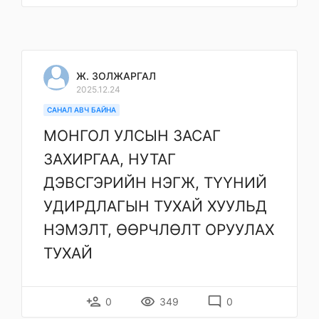
Ж. ЗОЛЖАРГАЛ
2025.12.24
САНАЛ АВЧ БАЙНА
МОНГОЛ УЛСЫН ЗАСАГ
ЗАХИРГАА, НУТАГ
ДЭВСГЭРИЙН НЭГЖ, ТҮҮНИЙ
УДИРДЛАГЫН ТУХАЙ ХУУЛЬД
НЭМЭЛТ, ӨӨРЧЛӨЛТ ОРУУЛАХ
ТУХАЙ
person_add
remove_red_eye
mode_comment
0
349
0