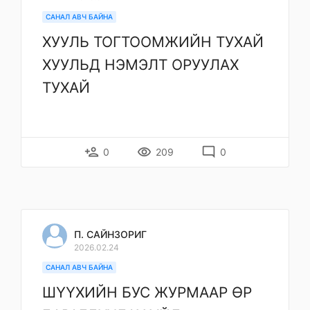
САНАЛ АВЧ БАЙНА
ХУУЛЬ ТОГТООМЖИЙН ТУХАЙ
ХУУЛЬД НЭМЭЛТ ОРУУЛАХ
ТУХАЙ
person_add
remove_red_eye
mode_comment
0
209
0
П. САЙНЗОРИГ
2026.02.24
САНАЛ АВЧ БАЙНА
ШҮҮХИЙН БУС ЖУРМААР ӨР