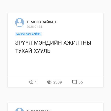
Т. МӨНХСАЙХАН
2026.01.24
САНАЛ АВЧ БАЙНА
ЭРҮҮЛ МЭНДИЙН АЖИЛТНЫ
ТУХАЙ ХУУЛЬ
person_add
remove_red_eye
mode_comment
1
2509
55