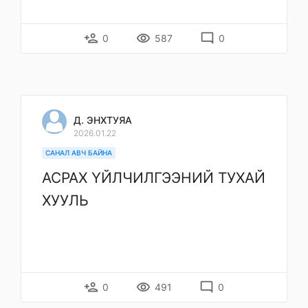
person_add
remove_red_eye
mode_comment
0
587
0
Д. ЭНХТУЯА
2026.01.22
САНАЛ АВЧ БАЙНА
АСРАХ ҮЙЛЧИЛГЭЭНИЙ ТУХАЙ
ХУУЛЬ
person_add
remove_red_eye
mode_comment
0
491
0