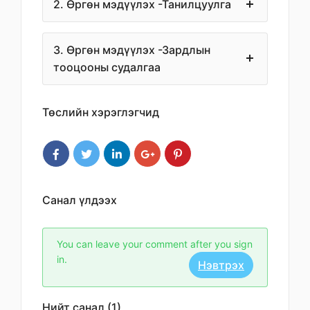
2. Өргөн мэдүүлэх -Танилцуулга
3. Өргөн мэдүүлэх -Зардлын
тооцооны судалгаа
Төслийн хэрэглэгчид
Санал үлдээх
You can leave your comment after you sign
in.
Нэвтрэх
Нийт санал (1)