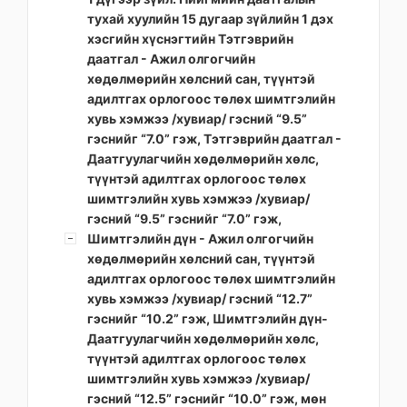
тухай хуулийн 15 дугаар зүйлийн 1 дэх
хэсгийн хүснэгтийн Тэтгэврийн
даатгал - Ажил олгогчийн
хөдөлмөрийн хөлсний сан, түүнтэй
адилтгах орлогоос төлөх шимтгэлийн
хувь хэмжээ /хувиар/ гэсний “9.5”
гэснийг “7.0” гэж, Тэтгэврийн даатгал -
Даатгуулагчийн хөдөлмөрийн хөлс,
түүнтэй адилтгах орлогоос төлөх
шимтгэлийн хувь хэмжээ /хувиар/
гэсний “9.5” гэснийг “7.0” гэж,
Шимтгэлийн дүн - Ажил олгогчийн
хөдөлмөрийн хөлсний сан, түүнтэй
адилтгах орлогоос төлөх шимтгэлийн
хувь хэмжээ /хувиар/ гэсний “12.7”
гэснийг “10.2” гэж, Шимтгэлийн дүн-
Даатгуулагчийн хөдөлмөрийн хөлс,
түүнтэй адилтгах орлогоос төлөх
шимтгэлийн хувь хэмжээ /хувиар/
гэсний “12.5” гэснийг “10.0” гэж, мөн