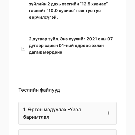
зүйлийн 2 дахь хэсгийн “12.5 хувиас”
гэснийг “10.0 хувиас” гэж тус тус
өөрчилсүгэй.
2 дугаар зүйл. Энэ хуулийг 2021 оны 07
дүгээр сарын 01-ний өдрөөс эхлэн
дагаж мөрдөнө.
Төслийн файлууд
1. Өргөн мэдүүлэх -Үзэл
баримтлал