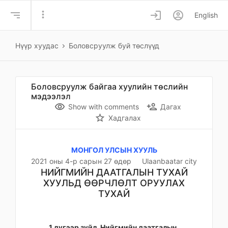
more_vert
login
account_circle
English
Нүүр хуудас
Боловсруулж буй төслүүд
Боловсруулж байгаа хуулийн төслийн
мэдээлэл
remove_red_eye
person_add
Show with comments
Дагах
star_border
Хадгалах
МОНГОЛ УЛСЫН ХУУЛЬ
2021 оны 4-р сарын 27 өдөр
Ulaanbaatar city
НИЙГМИЙН ДААТГАЛЫН ТУХАЙ
ХУУЛЬД ӨӨРЧЛӨЛТ ОРУУЛАХ
ТУХАЙ
1 дүгээр зүйл. Нийгмийн даатгалын