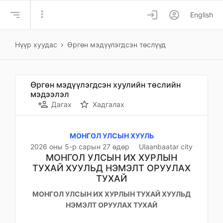
more_vert
login
account_circle
English
Нүүр хуудас
Өргөн мэдүүлэгдсэн төслүүд
Өргөн мэдүүлэгдсэн хуулийн төслийн
мэдээлэл
person_add
star_border
Дагах
Хадгалах
МОНГОЛ УЛСЫН ХУУЛЬ
2026 оны 5-р сарын 27 өдөр
Ulaanbaatar city
МОНГОЛ УЛСЫН ИХ ХУРЛЫН
ТУХАЙ ХУУЛЬД НЭМЭЛТ ОРУУЛАХ
ТУХАЙ
МОНГОЛ УЛСЫН ИХ ХУРЛЫН ТУХАЙ ХУУЛЬД
НЭМЭЛТ ОРУУЛАХ ТУХАЙ