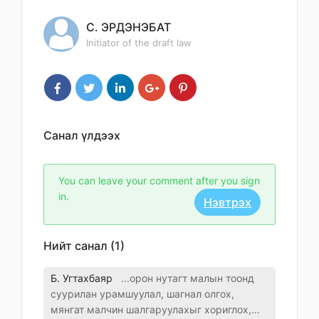
С. ЭРДЭНЭБАТ
Initiator of the draft law
Санал үлдээх
You can leave your comment after you sign
in.
Нэвтрэх
Нийт санал (1)
Б. Угтахбаяр
...орон нутагт малын тоонд
суурилан урамшуулал, шагнал олгох,
мянгат малчин шалгаруулахыг хориглох,...