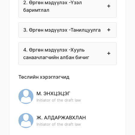
2. Өргөн мэдүүлэх -Үзэл
баримтлал
3. Өргөн мэдүүлэх -Танилцуулга
4. Өргөн мэдүүлэх -Хууль
санаачлагчийн албан бичиг
Төслийн хэрэглэгчид
М. ЭНХЦЭЦЭГ
Initiator of the draft law
Ж. АЛДАРЖАВХЛАН
Initiator of the draft law