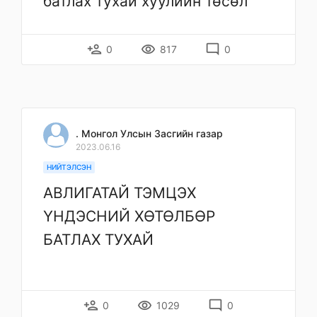
батлах тухай хуулийн төсөл
person_add
remove_red_eye
mode_comment
0
817
0
. Монгол Улсын Засгийн газар
2023.06.16
НИЙТЭЛСЭН
АВЛИГАТАЙ ТЭМЦЭХ
ҮНДЭСНИЙ ХӨТӨЛБӨР
БАТЛАХ ТУХАЙ
person_add
remove_red_eye
mode_comment
0
1029
0