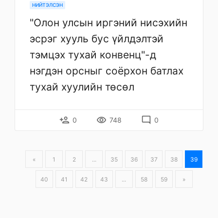
НИЙТЭЛСЭН
"Олон улсын иргэний нисэхийн
эсрэг хууль бус үйлдэлтэй
тэмцэх тухай конвенц"-д
нэгдэн орсныг соёрхон батлах
тухай хуулийн төсөл
person_add
remove_red_eye
mode_comment
0
748
0
«
1
2
...
35
36
37
38
39
40
41
42
43
...
58
59
»