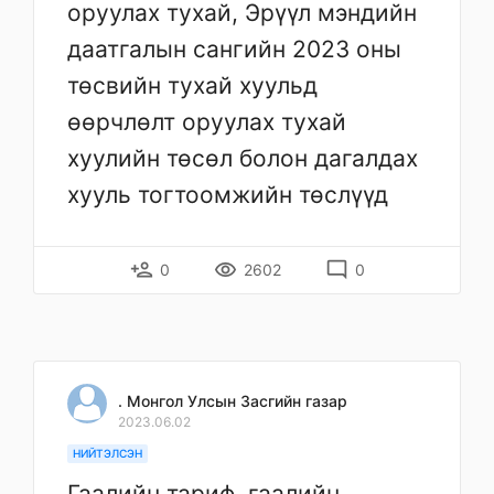
оруулах тухай, Эрүүл мэндийн
даатгалын сангийн 2023 оны
төсвийн тухай хуульд
өөрчлөлт оруулах тухай
хуулийн төсөл болон дагалдах
хууль тогтоомжийн төслүүд
person_add
remove_red_eye
mode_comment
0
2602
0
. Монгол Улсын Засгийн газар
2023.06.02
НИЙТЭЛСЭН
Гаалийн тариф, гаалийн