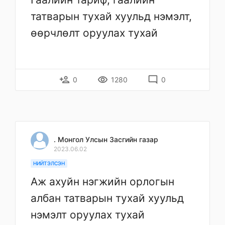
татварын тухай хуульд нэмэлт,
өөрчлөлт оруулах тухай
person_add
remove_red_eye
mode_comment
0
1280
0
. Монгол Улсын Засгийн газар
2023.06.02
НИЙТЭЛСЭН
Аж ахуйн нэгжийн орлогын
албан татварын тухай хуульд
нэмэлт оруулах тухай