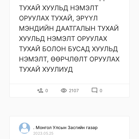
ТУХАЙ ХУУЛЬД НЭМЭЛТ
ОРУУЛАХ ТУХАЙ, ЭРҮҮЛ
МЭНДИЙН ДААТГАЛЫН ТУХАЙ
ХУУЛЬД НЭМЭЛТ ОРУУЛАХ
ТУХАЙ БОЛОН БУСАД ХУУЛЬД
НЭМЭЛТ, ӨӨРЧЛӨЛТ ОРУУЛАХ
ТУХАЙ ХУУЛИУД
person_add
remove_red_eye
mode_comment
0
2107
0
. Монгол Улсын Засгийн газар
2023.05.25