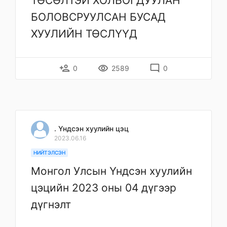
ТӨСӨЛТЭЙ ХОЛБОГДУУЛАН
БОЛОВСРУУЛСАН БУСАД
ХУУЛИЙН ТӨСЛҮҮД
person_add
remove_red_eye
mode_comment
0
2589
0
. Үндсэн хуулийн цэц
2023.06.16
НИЙТЭЛСЭН
Монгол Улсын Үндсэн хуулийн
цэцийн 2023 оны 04 дүгээр
дүгнэлт