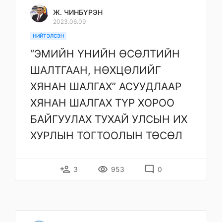
Ж. ЧИНБҮРЭН
2023.06.09
НИЙТЭЛСЭН
“ЭМИЙН ҮНИЙН ӨСӨЛТИЙН
ШАЛТГААН, НӨХЦӨЛИЙГ
ХЯНАН ШАЛГАХ” АСУУДЛААР
ХЯНАН ШАЛГАХ ТҮР ХОРОО
БАЙГУУЛАХ ТУХАЙ УЛСЫН ИХ
ХУРЛЫН ТОГТООЛЫН ТӨСӨЛ
person_add
remove_red_eye
mode_comment
3
953
0