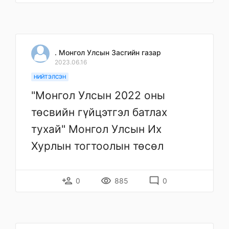
. Монгол Улсын Засгийн газар
2023.06.16
НИЙТЭЛСЭН
"Монгол Улсын 2022 оны
төсвийн гүйцэтгэл батлах
тухай" Монгол Улсын Их
Хурлын тогтоолын төсөл
person_add
remove_red_eye
mode_comment
0
885
0