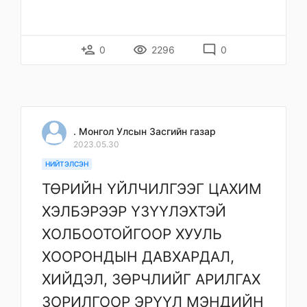
person_add
remove_red_eye
mode_comment
0
2296
0
. Монгол Улсын Засгийн газар
2023.05.30
НИЙТЭЛСЭН
ТӨРИЙН ҮЙЛЧИЛГЭЭГ ЦАХИМ
ХЭЛБЭРЭЭР ҮЗҮҮЛЭХТЭЙ
ХОЛБООТОЙГООР ХУУЛЬ
ХООРОНДЫН ДАВХАРДАЛ,
ХИЙДЭЛ, ЗӨРЧЛИЙГ АРИЛГАХ
ЗОРИЛГООР ЭРҮҮЛ МЭНДИЙН