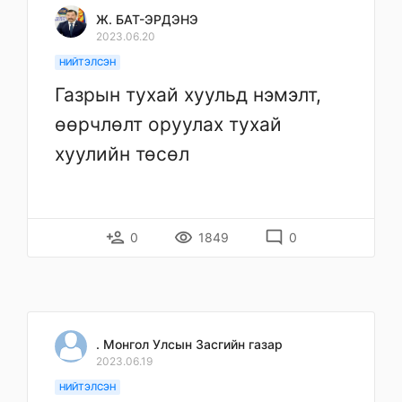
Ж. БАТ-ЭРДЭНЭ
2023.06.20
НИЙТЭЛСЭН
Газрын тухай хуульд нэмэлт,
өөрчлөлт оруулах тухай
хуулийн төсөл
person_add
remove_red_eye
mode_comment
0
1849
0
. Монгол Улсын Засгийн газар
2023.06.19
НИЙТЭЛСЭН