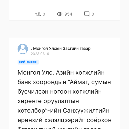
person_add
remove_red_eye
mode_comment
0
954
0
. Монгол Улсын Засгийн газар
2023.06.16
НИЙТЭЛСЭН
Монгол Улс, Азийн хөгжлийн
банк хоорондын “Аймаг, сумын
бүсчилсэн ногоон хөгжлийн
хөрөнгө оруулалтын
хөтөлбөр”-ийн Санхүүжилтийн
ерөнхий хэлэлцээрийг соёрхон