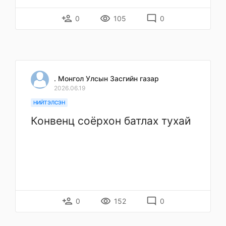
person_add
remove_red_eye
mode_comment
0
105
0
. Монгол Улсын Засгийн газар
2026.06.19
НИЙТЭЛСЭН
Конвенц соёрхон батлах тухай
person_add
remove_red_eye
mode_comment
0
152
0