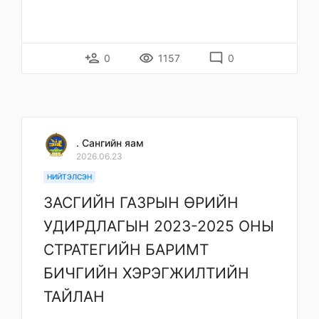
person_add
remove_red_eye
mode_comment
0
1157
0
. Сангийн яам
2026.06.23
НИЙТЭЛСЭН
ЗАСГИЙН ГАЗРЫН ӨРИЙН
УДИРДЛАГЫН 2023-2025 ОНЫ
СТРАТЕГИЙН БАРИМТ
БИЧГИЙН ХЭРЭГЖИЛТИЙН
ТАЙЛАН