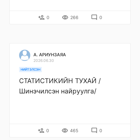
person_add
remove_red_eye
mode_comment
0
266
0
А. АРИУНЗАЯА
2026.06.30
НИЙТЭЛСЭН
СТАТИСТИКИЙН ТУХАЙ /
Шинэчилсэн найруулга/
person_add
remove_red_eye
mode_comment
0
465
0