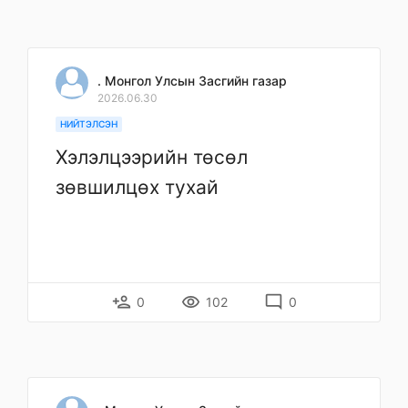
. Монгол Улсын Засгийн газар
2026.06.30
НИЙТЭЛСЭН
Хэлэлцээрийн төсөл
зөвшилцөх тухай
person_add
remove_red_eye
mode_comment
0
102
0