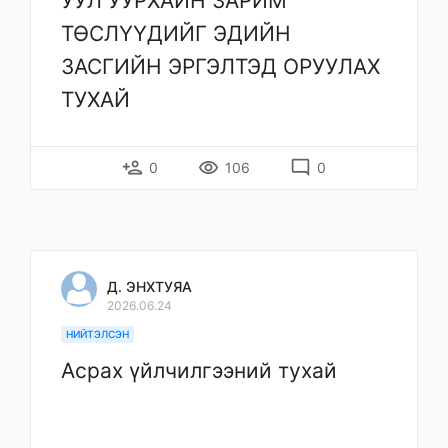
УУЛ УУРХАЙН ЗАРИМ
ТӨСЛҮҮДИЙГ ЭДИЙН
ЗАСГИЙН ЭРГЭЛТЭД ОРУУЛАХ
ТУХАЙ
person_add
remove_red_eye
mode_comment
0
106
0
Д. ЭНХТУЯА
2026.06.24
НИЙТЭЛСЭН
Асрах үйлчилгээний тухай