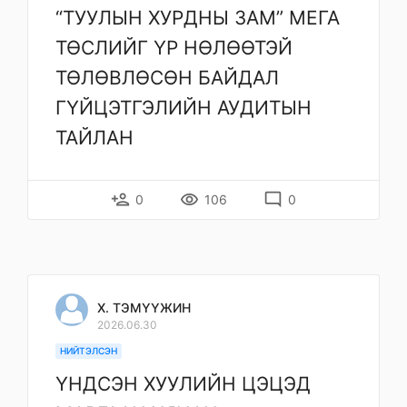
“ТУУЛЫН ХУРДНЫ ЗАМ” МЕГА
ТӨСЛИЙГ ҮР НӨЛӨӨТЭЙ
ТӨЛӨВЛӨСӨН БАЙДАЛ
ГҮЙЦЭТГЭЛИЙН АУДИТЫН
ТАЙЛАН
person_add
remove_red_eye
mode_comment
0
106
0
Х. ТЭМҮҮЖИН
2026.06.30
НИЙТЭЛСЭН
ҮНДСЭН ХУУЛИЙН ЦЭЦЭД