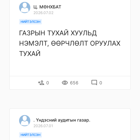
Ц. МӨНХБАТ
2026.07.02
НИЙТЭЛСЭН
ГАЗРЫН ТУХАЙ ХУУЛЬД
НЭМЭЛТ, ӨӨРЧЛӨЛТ ОРУУЛАХ
ТУХАЙ
person_add
remove_red_eye
mode_comment
0
656
0
. Үндэсний аудитын газар.
2026.07.01
НИЙТЭЛСЭН