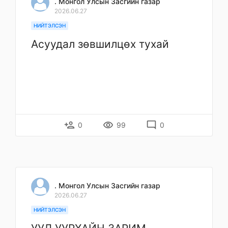
. Монгол Улсын Засгийн газар
2026.06.27
НИЙТЭЛСЭН
Асуудал зөвшилцөх тухай
person_add
remove_red_eye
mode_comment
0
99
0
. Монгол Улсын Засгийн газар
2026.06.27
НИЙТЭЛСЭН