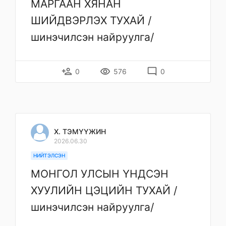
МАРГААН ХЯНАН
ШИЙДВЭРЛЭХ ТУХАЙ /
шинэчилсэн найруулга/
person_add
remove_red_eye
mode_comment
0
576
0
Х. ТЭМҮҮЖИН
2026.06.30
НИЙТЭЛСЭН
МОНГОЛ УЛСЫН ҮНДСЭН
ХУУЛИЙН ЦЭЦИЙН ТУХАЙ /
шинэчилсэн найруулга/