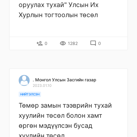
оруулах тухай" Улсын Их
Хурлын тогтоолын төсөл
person_add
remove_red_eye
mode_comment
0
1282
0
. Монгол Улсын Засгийн газар
2023.01.10
НИЙТЭЛСЭН
Төмөр замын тээврийн тухай
хуулийн төсөл болон хамт
өргөн мэдүүлсэн бусад
хуулийн төсөл