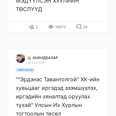
МЭДҮҮЛСЭН ХУУЛИЙН
ТӨСЛҮҮД
person_add
remove_red_eye
mode_comment
2
16872
24
Ц. АНАНДБАЗАР
2023.01.04
НИЙТЭЛСЭН
""Эрдэнэс Тавантолгой" ХК-ийн
хувьцааг иргэдэд эзэмшүүлэх,
иргэдийн хяналтад оруулах
тухай" Улсын Их Хурлын
тогтоолын төсөл