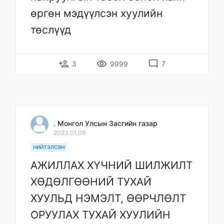
өргөн мэдүүлсэн хуулийн
төслүүд
person_add
remove_red_eye
mode_comment
3
9999
7
. Монгол Улсын Засгийн газар
2023.01.09
НИЙТЭЛСЭН
АЖИЛЛАХ ХҮЧНИЙ ШИЛЖИЛТ
ХӨДӨЛГӨӨНИЙ ТУХАЙ
ХУУЛЬД НЭМЭЛТ, ӨӨРЧЛӨЛТ
ОРУУЛАХ ТУХАЙ ХУУЛИЙН