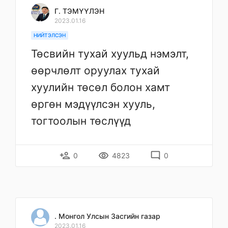
Г. ТЭМҮҮЛЭН
2023.01.16
НИЙТЭЛСЭН
Төсвийн тухай хуульд нэмэлт,
өөрчлөлт оруулах тухай
хуулийн төсөл болон хамт
өргөн мэдүүлсэн хууль,
тогтоолын төслүүд
person_add
remove_red_eye
mode_comment
0
4823
0
. Монгол Улсын Засгийн газар
2023.01.16