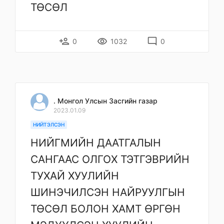
ТӨСӨЛ
person_add
remove_red_eye
mode_comment
0
1032
0
. Монгол Улсын Засгийн газар
2023.01.09
НИЙТЭЛСЭН
НИЙГМИЙН ДААТГАЛЫН
САНГААС ОЛГОХ ТЭТГЭВРИЙН
ТУХАЙ ХУУЛИЙН
ШИНЭЧИЛСЭН НАЙРУУЛГЫН
ТӨСӨЛ БОЛОН ХАМТ ӨРГӨН