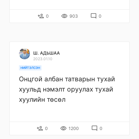
person_add
remove_red_eye
mode_comment
0
903
0
Ш. АДЬШАА
2023.01.10
НИЙТЭЛСЭН
Онцгой албан татварын тухай
хуульд нэмэлт оруулах тухай
хуулийн төсөл
person_add
remove_red_eye
mode_comment
0
1200
0