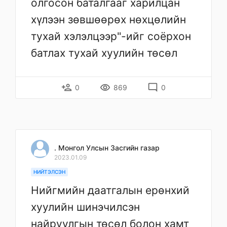
олгосон баталгааг харилцан
хүлээн зөвшөөрөх нөхцөлийн
тухай хэлэлцээр"-ийг соёрхон
батлах тухай хуулийн төсөл
person_add
remove_red_eye
mode_comment
0
869
0
. Монгол Улсын Засгийн газар
2023.01.09
НИЙТЭЛСЭН
Нийгмийн даатгалын ерөнхий
хуулийн шинэчилсэн
найруулгын төсөл болон хамт