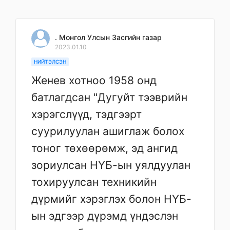
. Монгол Улсын Засгийн газар
2023.01.10
НИЙТЭЛСЭН
Женев хотноо 1958 онд
батлагдсан "Дугуйт тээврийн
хэрэгслүүд, тэдгээрт
суурилуулан ашиглаж болох
тоног төхөөрөмж, эд ангид
зориулсан НҮБ-ын уялдуулан
тохируулсан техникийн
дүрмийг хэрэглэх болон НҮБ-
ын эдгээр дүрэмд үндэслэн