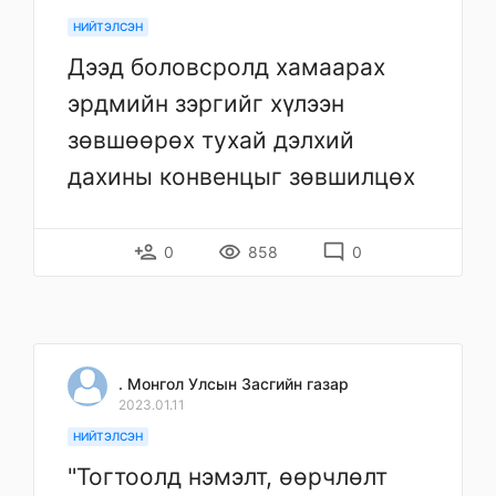
НИЙТЭЛСЭН
Дээд боловсролд хамаарах
эрдмийн зэргийг хүлээн
зөвшөөрөх тухай дэлхий
дахины конвенцыг зөвшилцөх
person_add
remove_red_eye
mode_comment
0
858
0
. Монгол Улсын Засгийн газар
2023.01.11
НИЙТЭЛСЭН
"Тогтоолд нэмэлт, өөрчлөлт