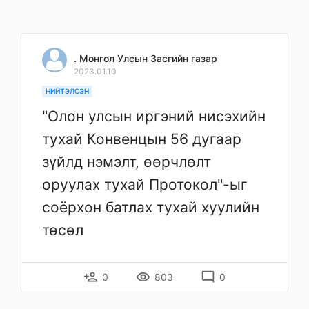
. Монгол Улсын Засгийн газар
2023.01.10
НИЙТЭЛСЭН
"Олон улсын иргэний нисэхийн
тухай Конвенцын 56 дугаар
зүйлд нэмэлт, өөрчлөлт
оруулах тухай Протокол"-ыг
соёрхон батлах тухай хуулийн
төсөл
person_add
remove_red_eye
mode_comment
0
803
0