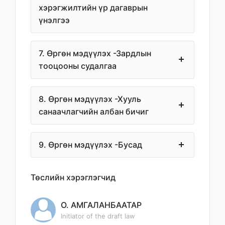
хэрэгжилтийн үр дагаврын
үнэлгээ
7. Өргөн мэдүүлэх -Зардлын
тооцооны судалгаа
8. Өргөн мэдүүлэх -Хууль
санаачлагчийн албан бичиг
9. Өргөн мэдүүлэх -Бусад
Төслийн хэрэглэгчид
О. АМГАЛАНБААТАР
Initiator of the draft law