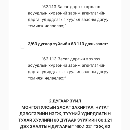
“62.1.13.Засаг даргын эрхлэх
асуудлын хүрээний зарим агентлагийн
дарга, удирдлагыг хуульд заасны дагуу
томилж чөлөөлөх;”
3/63 дугаар зүйлийн 63.1.13 дахь заалт:
“63.1.13.Засаг даргын эрхлэх
асуудлын хүрээний зарим агентлагийн
дарга, удирдлагыг хуульд заасны дагуу
томилж чөлөөлөх;”
2 ДУГААР ЗҮЙЛ
МОНГОЛ УЛСЫН ЗАСАГ ЗАХИРГАА, НУТАГ
ДЭВСГЭРИЙН НЭГЖ, ТҮҮНИЙ УДИРДЛАГЫН
ТУХАЙ ХУУЛИЙН 60 ДУГААР ЗҮЙЛИЙН 60.1.21
ДЭХ ЗААЛТЫН ДУГААРЫГ “60.1.22” ГЭЖ, 62