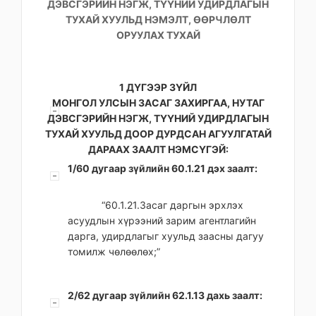
ДЭВСГЭРИЙН НЭГЖ, ТҮҮНИЙ УДИРДЛАГЫН
ТУХАЙ ХУУЛЬД НЭМЭЛТ, ӨӨРЧЛӨЛТ
ОРУУЛАХ ТУХАЙ
1 ДҮГЭЭР ЗҮЙЛ
МОНГОЛ УЛСЫН ЗАСАГ ЗАХИРГАА, НУТАГ
ДЭВСГЭРИЙН НЭГЖ, ТҮҮНИЙ УДИРДЛАГЫН
ТУХАЙ ХУУЛЬД ДООР ДУРДСАН АГУУЛГАТАЙ
ДАРААХ ЗААЛТ НЭМСҮГЭЙ:
1/60 дугаар зүйлийн 60.1.21 дэх заалт:
“60.1.21.Засаг даргын эрхлэх
асуудлын хүрээний зарим агентлагийн
дарга, удирдлагыг хуульд заасны дагуу
томилж чөлөөлөх;”
2/62 дугаар зүйлийн 62.1.13 дахь заалт: