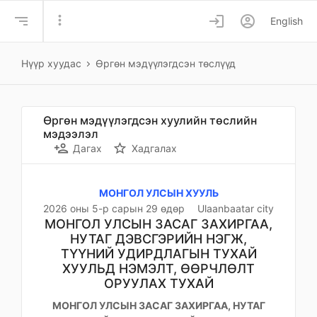
more_vert
login
account_circle
English
Нүүр хуудас
Өргөн мэдүүлэгдсэн төслүүд
Өргөн мэдүүлэгдсэн хуулийн төслийн
мэдээлэл
person_add
star_border
Дагах
Хадгалах
МОНГОЛ УЛСЫН ХУУЛЬ
2026 оны 5-р сарын 29 өдөр
Ulaanbaatar city
МОНГОЛ УЛСЫН ЗАСАГ ЗАХИРГАА,
НУТАГ ДЭВСГЭРИЙН НЭГЖ,
ТҮҮНИЙ УДИРДЛАГЫН ТУХАЙ
ХУУЛЬД НЭМЭЛТ, ӨӨРЧЛӨЛТ
ОРУУЛАХ ТУХАЙ
МОНГОЛ УЛСЫН ЗАСАГ ЗАХИРГАА, НУТАГ