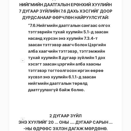
НИЙГМИЙН ДААТГАЛЫН ЕРӨНХИЙ ХУУЛИЙН
7 ДУГААР ЗҮЙЛИЙН 7.6 ДАХЬ ХЭСГИЙГ ДООР
ДУРДСАНААР ӨӨРЧЛӨН НАЙРУУЛСУГАЙ:
“7.6.Нийгмийн даатгалын сангаас олгох
тэтгэврийн тухай хуулийн 5.1-д заасан
насанд хүрсэн энэ хуулийн 7.3.4-т
заасан тэтгэвэр авагч болон Цэргийн
алба хаагчийн тэтгэвэр, тэтгэмжийн
тухай хуулийн 8 дугаар зүйлийн 1 дэх
хэсэгт заасан цэргийн алба хаасны
тэтгэвэр тогтоолгосон иргэн өөрөө
хүсвэл энэ хуулийн 6.1.1-д заасан
нийгмийн даатгалын төрөлд
даатгуулахгүй байж болно.
2 ДУГААР ЗҮЙЛ
ЭНЭ ХУУЛИЙГ 20 ... ОНЫ .... ДУГААР САРЫН ...
-НЫ ӨДРӨӨС ЭХЛЭН ДАГАЖ МӨРДӨНӨ.