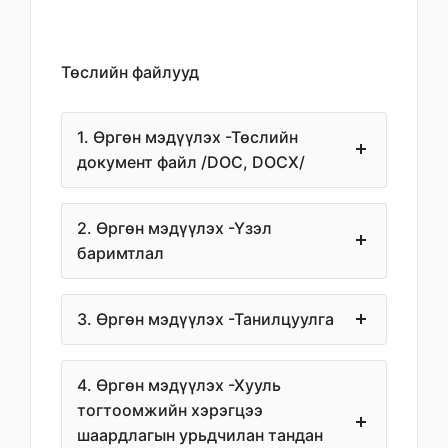
Төслийн файлууд
1. Өргөн мэдүүлэх -Төслийн
документ файл /DOC, DOCX/
2. Өргөн мэдүүлэх -Үзэл
баримтлал
3. Өргөн мэдүүлэх -Танилцуулга
4. Өргөн мэдүүлэх -Хууль
тогтоомжийн хэрэгцээ
шаардлагын урьдчилан тандан