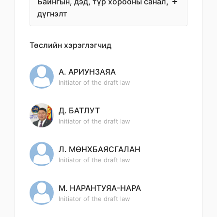
Байнгын, дэд, түр хорооны санал,
дүгнэлт
Төслийн хэрэглэгчид
А. АРИУНЗАЯА
Initiator of the draft law
Д. БАТЛУТ
Initiator of the draft law
Л. МӨНХБАЯСГАЛАН
Initiator of the draft law
М. НАРАНТУЯА-НАРА
Initiator of the draft law