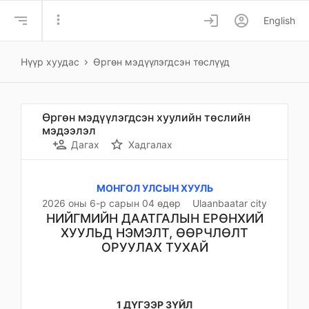
more_vert
login
account_circle
English
Нүүр хуудас
Өргөн мэдүүлэгдсэн төслүүд
Өргөн мэдүүлэгдсэн хуулийн төслийн
мэдээлэл
person_add
star_border
Дагах
Хадгалах
МОНГОЛ УЛСЫН ХУУЛЬ
2026 оны 6-р сарын 04 өдөр
Ulaanbaatar city
НИЙГМИЙН ДААТГАЛЫН ЕРӨНХИЙ
ХУУЛЬД НЭМЭЛТ, ӨӨРЧЛӨЛТ
ОРУУЛАХ ТУХАЙ
1 ДҮГЭЭР ЗҮЙЛ