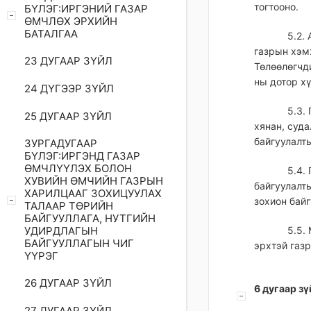
тогтооно.
БҮЛЭГ:ИРГЭНИЙ ГАЗАР
ӨМЧЛӨХ ЭРХИЙН
БАТАЛГАА
5.2.
газрын хэм
23 ДУГААР ЗҮЙЛ
Төлөөлөгчд
ны дотор хү
24 ДҮГЭЭР ЗҮЙЛ
5.3.
25 ДУГААР ЗҮЙЛ
хянан, суд
байгуулалт
ЗУРГАДУГААР
БҮЛЭГ:ИРГЭНД ГАЗАР
ӨМЧЛҮҮЛЭХ БОЛОН
5.4.
ХУВИЙН ӨМЧИЙН ГАЗРЫН
байгуулалт
ХАРИЛЦААГ ЗОХИЦУУЛАХ
зохион байг
ТАЛААР ТӨРИЙН
БАЙГУУЛЛАГА, НУТГИЙН
УДИРДЛАГЫН
5.5.
БАЙГУУЛЛАГЫН ЧИГ
эрхтэй газр
ҮҮРЭГ
26 ДУГААР ЗҮЙЛ
6 дугаар зү
27 ДУГААР ЗҮЙЛ