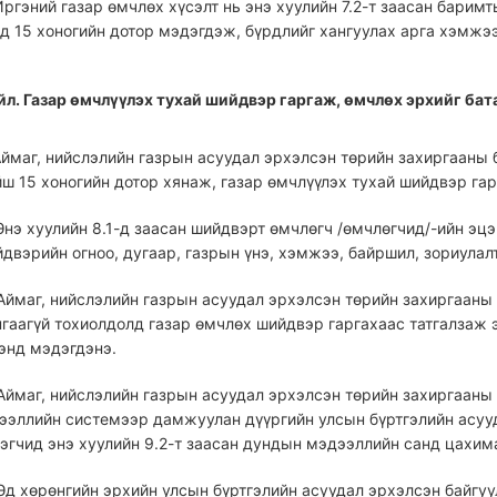
 Иргэний газар өмчлөх хүсэлт нь энэ хуулийн 7.2-т заасан бари
д 15 хоногийн дотор мэдэгдэж, бүрдлийг хангуулах арга хэмжээ
үйл. Газар өмчлүүлэх тухай шийдвэр гаргаж, өмчлөх эрхийг ба
 Аймаг, нийслэлийн газрын асуудал эрхэлсэн төрийн захиргааны б
ш 15 хоногийн дотор хянаж, газар өмчлүүлэх тухай шийдвэр гар
 Энэ хуулийн 8.1-д заасан шийдвэрт өмчлөгч /өмчлөгчид/-ийн эцэг
двэрийн огноо, дугаар, газрын үнэ, хэмжээ, байршил, зориулалт
 Аймаг, нийслэлийн газрын асуудал эрхэлсэн төрийн захиргааны б
нгаагүй тохиолдолд газар өмчлөх шийдвэр гаргахаас татгалзаж 
гэнд мэдэгдэнэ.
 Аймаг, нийслэлийн газрын асуудал эрхэлсэн төрийн захиргааны 
ээллийн системээр дамжуулан дүүргийн улсын бүртгэлийн асууд
гэгчид энэ хуулийн 9.2-т заасан дундын мэдээллийн санд цахима
 Эд хөрөнгийн эрхийн улсын бүртгэлийн асуудал эрхэлсэн байгуу