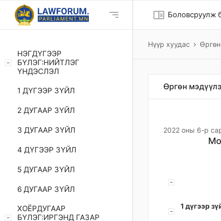
chrome_reader_mode
Боловсруулж б
Нүүр хуудас
Өргөн
НЭГДҮГЭЭР
БҮЛЭГ:НИЙТЛЭГ
ҮНДЭСЛЭЛ
Өргөн мэдүүлэ
1 ДҮГЭЭР ЗҮЙЛ
2 ДУГААР ЗҮЙЛ
3 ДУГААР ЗҮЙЛ
2022 оны 6-р са
Мо
4 ДҮГЭЭР ЗҮЙЛ
5 ДУГААР ЗҮЙЛ
6 ДУГААР ЗҮЙЛ
1 дүгээр зү
ХОЁРДУГААР
БҮЛЭГ:ИРГЭНД ГАЗАР