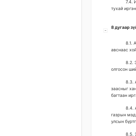
7.4.
тухай иргэн
8 дугаар з
8.1.
авснаас хой
8.2.
олгосон ший
8.3.
заасныг ха
багтаан ир
8.4.
газрын мэд
улсын бүрт
8.5.