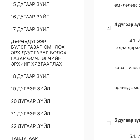
15 ДУГААР ЗҮЙЛ
өмчлөлөөс 
16 ДУГААР ЗҮЙЛ
4 дүгээр з
17 ДУГААР ЗҮЙЛ
4.1.
ДӨРӨВДҮГЭЭР
БҮЛЭГ:ГАЗАР ӨМЧЛӨХ
гадна дара
ЭРХ ДУУСГАВАР БОЛОХ,
ГАЗАР ӨМЧЛӨГЧИЙН
ЭРХИЙГ ХЯЗГААРЛАХ
хэсэгчилсэ
18 ДУГААР ЗҮЙЛ
орчинд амь
19 ДҮГЭЭР ЗҮЙЛ
20 ДУГААР ЗҮЙЛ
21 ДҮГЭЭР ЗҮЙЛ
5 дугаар з
22 ДУГААР ЗҮЙЛ
5.1.
ТАВДУГААР