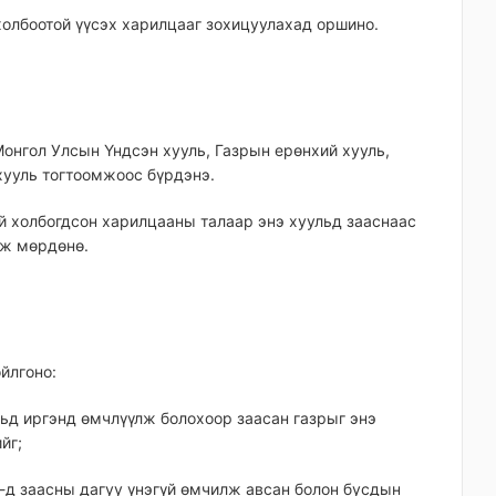
 холбоотой үүсэх харилцааг зохицуулахад оршино.
Монгол Улсын Үндсэн хууль, Газрын ерөнхий хууль,
 хууль тогтоомжоос бүрдэнэ.
й холбогдсон харилцааны талаар энэ хуульд зааснаас
аж мөрдөнө.
йлгоно:
ульд иргэнд өмчлүүлж болохоор заасан газрыг энэ
йг;
.1-д заасны дагуу үнэгүй өмчилж авсан болон бусдын