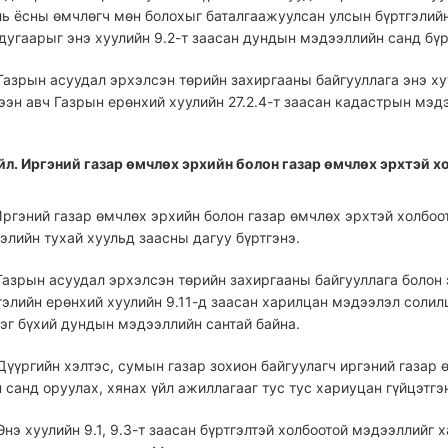
ль ёсны өмчлөгч мөн болохыг баталгаажуулсан улсын бүртгэлийн
дугаарыг энэ хуулийн 9.2-т заасан дундын мэдээллийн санд бүр
 Газрын асуудал эрхэлсэн төрийн захиргааны байгууллага энэ х
ээн авч Газрын ерөнхий хуулийн 27.2.4-т заасан кадастрын мэд
үйл. Иргэний газар өмчлөх эрхийн болон газар өмчлөх эрхтэй 
 Иргэний газар өмчлөх эрхийн болон газар өмчлөх эрхтэй холбоо
элийн тухай хуульд заасны дагуу бүртгэнэ.
 Газрын асуудал эрхэлсэн төрийн захиргааны байгууллага болон 
гэлийн ерөнхий хуулийн 9.11-д заасан харилцан мэдээлэл солил
рэг бүхий дундын мэдээллийн сантай байна.
 Дүүргийн хэлтэс, сумын газар зохион байгуулагч иргэний газар
санд оруулах, хянах үйл ажиллагааг тус тус хариуцан гүйцэтгэ
 Энэ хуулийн 9.1, 9.3-т заасан бүртгэлтэй холбоотой мэдээллий