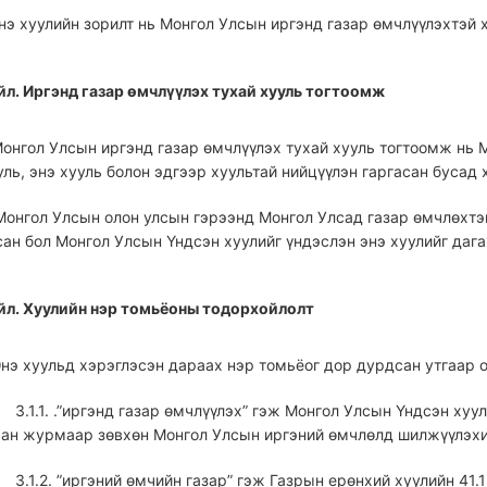
 Энэ хуулийн зорилт нь Монгол Улсын иргэнд газар өмчлүүлэхтэй
үйл. Иргэнд газар өмчлүүлэх тухай хууль тогтоомж
 Монгол Улсын иргэнд газар өмчлүүлэх тухай хууль тогтоомж нь 
ль, энэ хууль болон эдгээр хуультай нийцүүлэн гаргасан бусад
 Монгол Улсын олон улсын гэрээнд Монгол Улсад газар өмчлөхтэ
сан бол Монгол Улсын Үндсэн хуулийг үндэслэн энэ хуулийг даг
үйл. Хуулийн нэр томьёоны тодорхойлолт
 Энэ хуульд хэрэглэсэн дараах нэр томьёог дор дурдсан утгаар о
3.1.1. .”иргэнд газар өмчлүүлэх” гэж Монгол Улсын Үндсэн ху
сан журмаар зөвхөн Монгол Улсын иргэний өмчлөлд шилжүүлэхи
3.1.2. ”иргэний өмчийн газар” гэж Газрын ерөнхий хуулийн 41