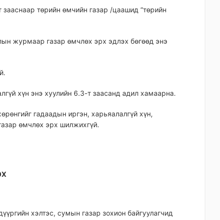
т зааснаар төрийн өмчийн газар /цаашид “төрийн
алын журмаар газар өмчлөх эрх эдлэх бөгөөд энэ
й.
алгүй хүн энэ хуулийн 6.3-т заасанд адил хамаарна.
хөрөнгийг гадаадын иргэн, харьяалалгүй хүн,
газар өмчлөх эрх шилжихгүй.
ЭХ
дүүргийн хэлтэс, сумын газар зохион байгуулагчид