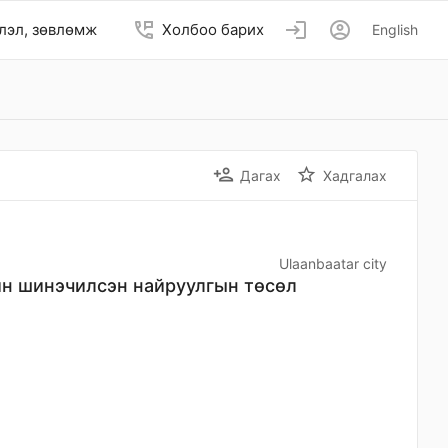
perm_phone_msg
login
account_circle
лэл, зөвлөмж
Холбоо барих
English
person_add
star_border
Дагах
Хадгалах
Ulaanbaatar city
йн шинэчилсэн найруулгын төсөл