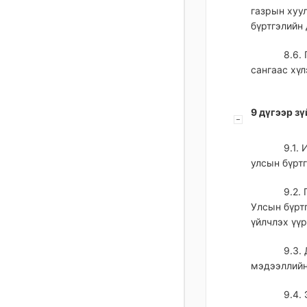
газрын хуу
бүртгэлийн 
8.6.
сангаас хүл
9 дүгээр з
9.1.
улсын бүртг
9.2.
Улсын бүрт
үйлчлэх үү
9.3.
мэдээллийн 
9.4.