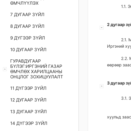
ӨМЧЛҮҮЛЭХ
1.1.
7 ДУГААР ЗҮЙЛ
2 дугаар з
8 ДУГААР ЗҮЙЛ
9 ДҮГЭЭР ЗҮЙЛ
2.1.
Иргэний хуу
10 ДУГААР ЗҮЙЛ
2.2.
ГУРАВДУГААР
өөрөөр заа
БҮЛЭГ:ИРГЭНИЙ ГАЗАР
ӨМЧЛӨХ ХАРИЛЦААНЫ
ОНЦЛОГ ЗОХИЦУУЛАЛТ
3 дугаар з
11 ДҮГЭЭР ЗҮЙЛ
3.1.
12 ДУГААР ЗҮЙЛ
13 ДУГААР ЗҮЙЛ
хуульд заа
14 ДҮГЭЭР ЗҮЙЛ