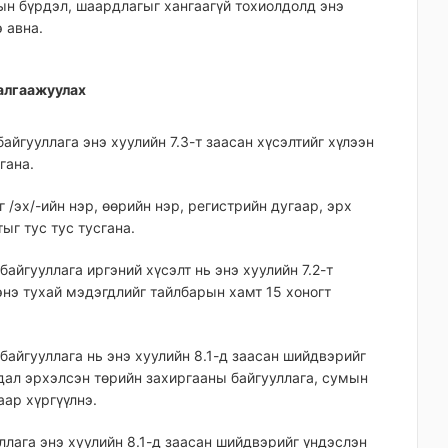
мтын бүрдэл, шаардлагыг хангаагүй тохиолдолд энэ
 авна.
талгаажуулах
айгууллага энэ хуулийн 7.3-т заасан хүсэлтийг хүлээн
гана.
 /эх/-ийн нэр, өөрийн нэр, регистрийн дугаар, эрх
ыг тус тус тусгана.
айгууллага иргэний хүсэлт нь энэ хуулийн 7.2-т
энэ тухай мэдэгдлийг тайлбарын хамт 15 хоногт
байгууллага нь энэ хуулийн 8.1-д заасан шийдвэрийг
ал эрхэлсэн төрийн захиргааны байгууллага, сумын
ар хүргүүлнэ.
ллага энэ хуулийн 8.1-д заасан шийдвэрийг үндэслэн