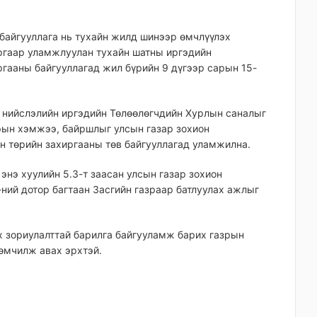
 байгууллага нь тухайн жилд шинээр өмчлүүлэх
аргаар уламжлуулан тухайн шатны иргэдийн
гааны байгууллагад жил бүрийн 9 дүгээр сарын 15-
, нийслэлийн иргэдийн Төлөөлөгчдийн Хурлын саналыг
рын хэмжээ, байршлыг улсын газар зохион
н төрийн захиргааны төв байгууллагад уламжилна.
энэ хуулийн 5.3-т заасан улсын газар зохион
-ний дотор багтаан Засгийн газраар батлуулах ажлыг
х зориулалттай барилга байгууламж барих газрын
 өмчилж авах эрхтэй.