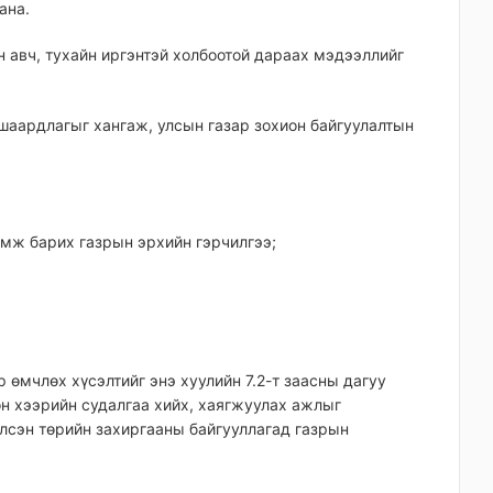
ана.
эн авч, тухайн иргэнтэй холбоотой дараах мэдээллийг
г шаардлагыг хангаж, улсын газар зохион байгуулалтын
ламж барих газрын эрхийн гэрчилгээ;
р өмчлөх хүсэлтийг энэ хуулийн 7.2-т заасны дагуу
он хээрийн судалгаа хийх, хаягжуулах ажлыг
элсэн төрийн захиргааны байгууллагад газрын