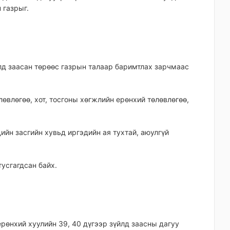
 газрыг.
йлд заасан төрөөс газрын талаар баримтлах зарчмаас
өлөвлөгөө, хот, тосгоны хөгжлийн ерөнхий төлөвлөгөө,
эдийн засгийн хувьд иргэдийн ая тухтай, аюулгүй
тусгагдсан байх.
ерөнхий хуулийн 39, 40 дүгээр зүйлд заасны дагуу