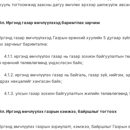
хууль тогтоомжид заасны дагуу өмчлөх эрхээр шилжүүлж авсан
үйл. Иргэнд газар өмчлүүлэхэд баримтлах зарчим
 Иргэнд газар өмчлүүлэхэд Газрын ерөнхий хуулийн 5 дугаар зү
ах зарчмыг баримтална:
4.1.1. иргэнд өмчлүүлэх газар нь газар зохион байгуулалтын т
н ерөнхий төлөвлөгөөнд үндэслэсэн байх;
4.1.2. иргэнд өмчлүүлэх газар нь байгаль, газар зүй, нийгэм, 
драх нөхцөлийг хангасан байх;
4.1.3. улсын газар зохион байгуулалтын жилийн төлөвлөгөөнд 
үйл. Иргэнд өмчлүүлэх газрын хэмжээ, байршлыг тогтоох
 Иргэнд өмчлүүлэх газрын зориулалт, хэмжээ, байршлыг Газрын 