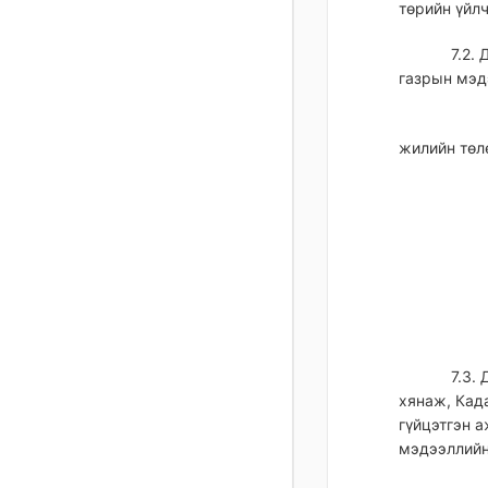
төрийн үйлч
7.2.
газрын мэд
жилийн төл
7.3.
хянаж, Кад
гүйцэтгэн 
мэдээллийн