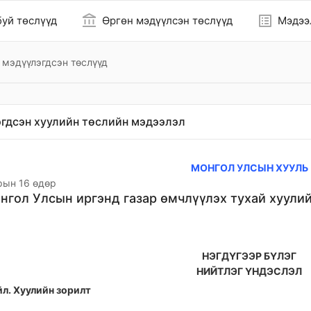
account_balance
list_alt
уй төслүүд
Өргөн мэдүүлсэн төслүүд
Мэдээ
 мэдүүлэгдсэн төслүүд
гдсэн хуулийн төслийн мэдээлэл
МОНГОЛ УЛСЫН ХУУЛЬ
рын 16 өдөр
нгол Улсын иргэнд газар өмчлүүлэх тухай хуули
НЭГДҮГЭЭР БҮЛЭГ
НИЙТЛЭГ ҮНДЭСЛЭЛ
йл. Хуулийн зорилт