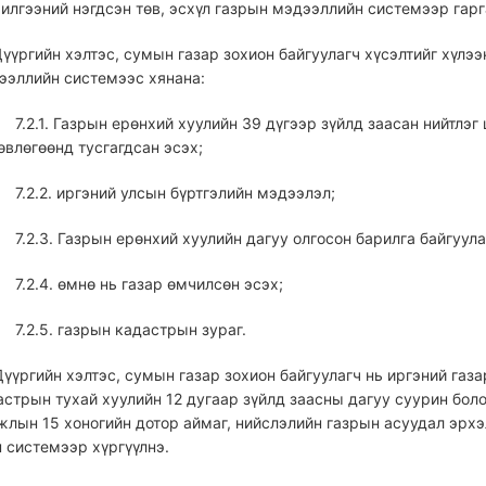
илгээний нэгдсэн төв, эсхүл газрын мэдээллийн системээр гарг
 Дүүргийн хэлтэс, сумын газар зохион байгуулагч хүсэлтийг хүлэ
ээллийн системээс хянана:
7.2.1. Газрын ерөнхий хуулийн 39 дүгээр зүйлд заасан нийтлэ
өвлөгөөнд тусгагдсан эсэх;
7.2.2. иргэний улсын бүртгэлийн мэдээлэл;
7.2.3. Газрын ерөнхий хуулийн дагуу олгосон барилга байгуу
7.2.4. өмнө нь газар өмчилсөн эсэх;
7.2.5. газрын кадастрын зураг.
 Дүүргийн хэлтэс, сумын газар зохион байгуулагч нь иргэний газа
астрын тухай хуулийн 12 дугаар зүйлд заасны дагуу суурин бол
ажлын 15 хоногийн дотор аймаг, нийслэлийн газрын асуудал эрх
 системээр хүргүүлнэ.