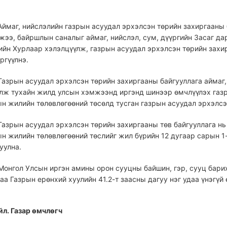
 Аймаг, нийслэлийн газрын асуудал эрхэлсэн төрийн захиргааны
жээ, байршлын саналыг аймаг, нийслэл, сум, дүүргийн Засаг д
ийн Хурлаар хэлэлцүүлж, газрын асуудал эрхэлсэн төрийн захир
ргүүлнэ.
 Газрын асуудал эрхэлсэн төрийн захиргааны байгууллага аймаг
алж тухайн жилд улсын хэмжээнд иргэнд шинээр өмчлүүлэх газ
ын жилийн төлөвлөгөөний төсөлд тусган газрын асуудал эрхэлсэ
 Газрын асуудал эрхэлсэн төрийн захиргааны төв байгууллага нь 
ын жилийн төлөвлөгөөний төслийг жил бүрийн 12 дугаар сарын 1
уулна.
 Монгол Улсын иргэн амины орон сууцны байшин, гэр, сууц бари
аа Газрын ерөнхий хуулийн 41.2-т заасны дагуу нэг удаа үнэгүй
йл. Газар өмчлөгч