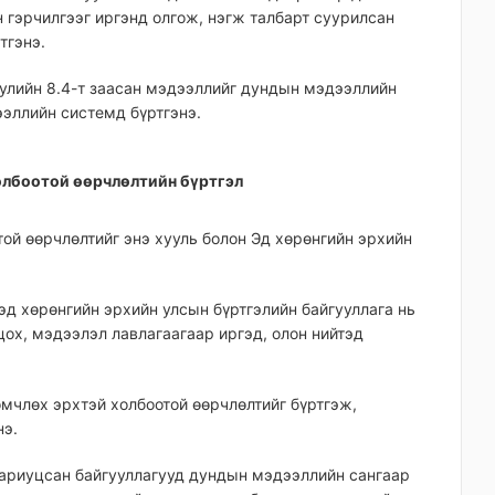
 гэрчилгээг иргэнд олгож, нэгж талбарт суурилсан
тгэнэ.
уулийн 8.4-т заасан мэдээллийг дундын мэдээллийн
ээллийн системд бүртгэнэ.
холбоотой өөрчлөлтийн бүртгэл
той өөрчлөлтийг энэ хууль болон Эд хөрөнгийн эрхийн
эд хөрөнгийн эрхийн улсын бүртгэлийн байгууллага нь
цох, мэдээлэл лавлагаагаар иргэд, олон нийтэд
 өмчлөх эрхтэй холбоотой өөрчлөлтийг бүртгэж,
нэ.
г хариуцсан байгууллагууд дундын мэдээллийн сангаар