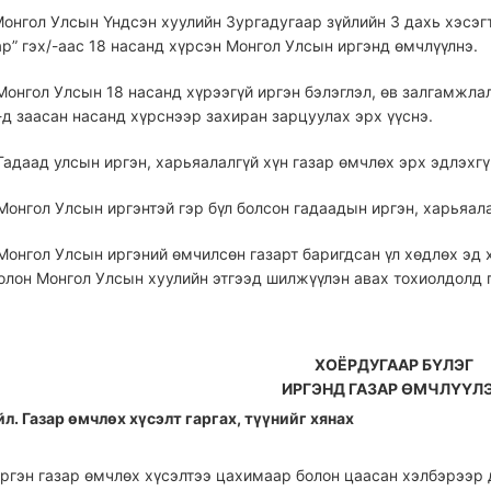
 Монгол Улсын Үндсэн хуулийн Зургадугаар зүйлийн 3 дахь хэсэг
р” гэх/-аас 18 насанд хүрсэн Монгол Улсын иргэнд өмчлүүлнэ.
 Монгол Улсын 18 насанд хүрээгүй иргэн бэлэглэл, өв залгамжл
-д заасан насанд хүрснээр захиран зарцуулах эрх үүснэ.
 Гадаад улсын иргэн, харьяалалгүй хүн газар өмчлөх эрх эдлэхгү
 Монгол Улсын иргэнтэй гэр бүл болсон гадаадын иргэн, харьяал
 Монгол Улсын иргэний өмчилсөн газарт баригдсан үл хөдлөх эд 
олон Монгол Улсын хуулийн этгээд шилжүүлэн авах тохиолдолд 
ХОЁРДУГААР БҮЛЭГ
ИРГЭНД ГАЗАР ӨМЧЛҮҮЛ
йл. Газар өмчлөх хүсэлт гаргах, түүнийг хянах
 Иргэн газар өмчлөх хүсэлтээ цахимаар болон цаасан хэлбэрээр 