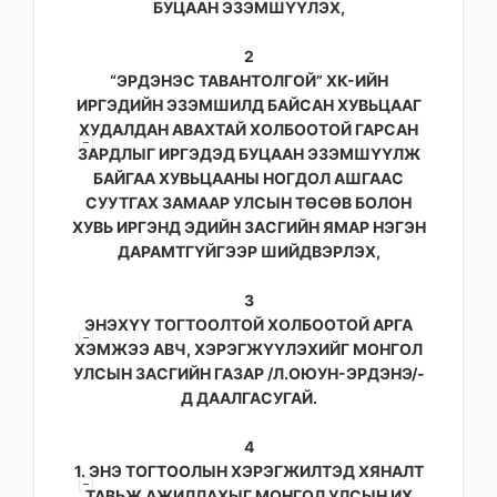
БУЦААН ЭЗЭМШҮҮЛЭХ,
2
“ЭРДЭНЭС ТАВАНТОЛГОЙ” ХК-ИЙН
ИРГЭДИЙН ЭЗЭМШИЛД БАЙСАН ХУВЬЦААГ
ХУДАЛДАН АВАХТАЙ ХОЛБООТОЙ ГАРСАН
ЗАРДЛЫГ ИРГЭДЭД БУЦААН ЭЗЭМШҮҮЛЖ
БАЙГАА ХУВЬЦААНЫ НОГДОЛ АШГААС
СУУТГАХ ЗАМААР УЛСЫН ТӨСӨВ БОЛОН
ХУВЬ ИРГЭНД ЭДИЙН ЗАСГИЙН ЯМАР НЭГЭН
ДАРАМТГҮЙГЭЭР ШИЙДВЭРЛЭХ,
3
ЭНЭХҮҮ ТОГТООЛТОЙ ХОЛБООТОЙ АРГА
ХЭМЖЭЭ АВЧ, ХЭРЭГЖҮҮЛЭХИЙГ МОНГОЛ
УЛСЫН ЗАСГИЙН ГАЗАР /Л.ОЮУН-ЭРДЭНЭ/-
Д ДААЛГАСУГАЙ.
4
1. ЭНЭ ТОГТООЛЫН ХЭРЭГЖИЛТЭД ХЯНАЛТ
ТАВЬЖ АЖИЛЛАХЫГ МОНГОЛ УЛСЫН ИХ