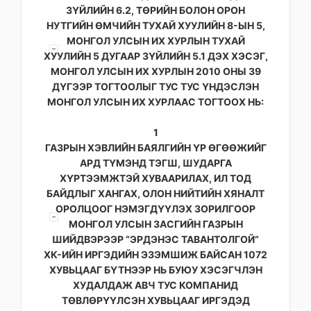
ЗҮЙЛИЙН 6.2, ТӨРИЙН БОЛОН ОРОН
НУТГИЙН ӨМЧИЙН ТУХАЙ ХУУЛИЙН 8-ЫН 5,
МОНГОЛ УЛСЫН ИХ ХУРЛЫН ТУХАЙ
ХУУЛИЙН 5 ДУГААР ЗҮЙЛИЙН 5.1 ДЭХ ХЭСЭГ,
МОНГОЛ УЛСЫН ИХ ХУРЛЫН 2010 ОНЫ 39
ДҮГЭЭР ТОГТООЛЫГ ТУС ТУС ҮНДЭСЛЭН
МОНГОЛ УЛСЫН ИХ ХУРЛААС ТОГТООХ НЬ:
1
ГАЗРЫН ХЭВЛИЙН БАЯЛГИЙН ҮР ӨГӨӨЖИЙГ
АРД ТҮМЭНД ТЭГШ, ШУДАРГА
ХҮРТЭЭМЖТЭЙ ХУВААРИЛАХ, ИЛ ТОД
БАЙДЛЫГ ХАНГАХ, ОЛОН НИЙТИЙН ХЯНАЛТ
ОРОЛЦООГ НЭМЭГДҮҮЛЭХ ЗОРИЛГООР
МОНГОЛ УЛСЫН ЗАСГИЙН ГАЗРЫН
ШИЙДВЭРЭЭР “ЭРДЭНЭС ТАВАНТОЛГОЙ”
ХК-ИЙН ИРГЭДИЙН ЭЗЭМШИЖ БАЙСАН 1072
ХУВЬЦААГ БҮТНЭЭР НЬ БУЮУ ХЭСЭГЧЛЭН
ХУДАЛДАЖ АВЧ ТУС КОМПАНИД
ТӨВЛӨРҮҮЛСЭН ХУВЬЦААГ ИРГЭДЭД