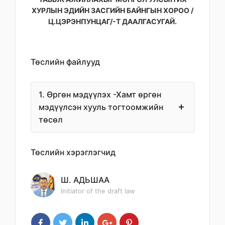
ХУРЛЫН ЭДИЙН ЗАСГИЙН БАЙНГЫН ХОРОО /
Ц.ЦЭРЭНПУНЦАГ/-Т ДААЛГАСУГАЙ.
Төслийн файлууд
1. Өргөн мэдүүлэх -Хамт өргөн
мэдүүлсэн хууль тогтоомжийн
төсөл
Төслийн хэрэглэгчид
Ш. АДЬШАА
Initiator of the draft law