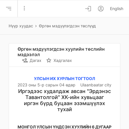
more_vert
login
account_circle
English
Нүүр хуудас
Өргөн мэдүүлэгдсэн төслүүд
Өргөн мэдүүлэгдсэн хуулийн төслийн
мэдээлэл
person_add
star_border
Дагах
Хадгалах
УЛСЫН ИХ ХУРЛЫН ТОГТООЛ
2023 оны 5-р сарын 04 өдөр
Ulaanbaatar city
Иргэдээс худалдаж авсан "Эрдэнэс
Тавантолгой" ХК-ийн хувьцааг
иргэн бүрд буцаан эзэмшүүлэх
тухай
МОНГОЛ УЛСЫН ҮНДСЭН ХУУЛИЙН 6 ДУГААР