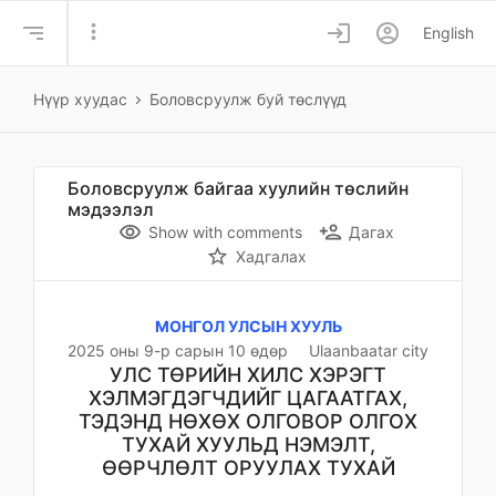
more_vert
login
account_circle
English
Нүүр хуудас
Боловсруулж буй төслүүд
Боловсруулж байгаа хуулийн төслийн
мэдээлэл
remove_red_eye
person_add
Show with comments
Дагах
star_border
Хадгалах
МОНГОЛ УЛСЫН ХУУЛЬ
2025 оны 9-р сарын 10 өдөр
Ulaanbaatar city
УЛС ТӨРИЙН ХИЛС ХЭРЭГТ
ХЭЛМЭГДЭГЧДИЙГ ЦАГААТГАХ,
ТЭДЭНД НӨХӨХ ОЛГОВОР ОЛГОХ
ТУХАЙ ХУУЛЬД НЭМЭЛТ,
ӨӨРЧЛӨЛТ ОРУУЛАХ ТУХАЙ