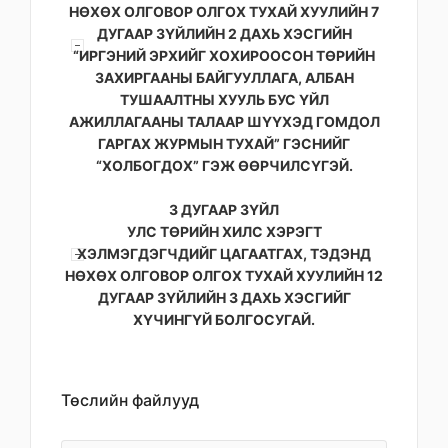
НӨХӨХ ОЛГОВОР ОЛГОХ ТУХАЙ ХУУЛИЙН 7
ДУГААР ЗҮЙЛИЙН 2 ДАХЬ ХЭСГИЙН
“ИРГЭНИЙ ЭРХИЙГ ХОХИРООСОН ТӨРИЙН
ЗАХИРГААНЫ БАЙГУУЛЛАГА, АЛБАН
ТУШААЛТНЫ ХУУЛЬ БУС ҮЙЛ
АЖИЛЛАГААНЫ ТАЛААР ШҮҮХЭД ГОМДОЛ
ГАРГАХ ЖУРМЫН ТУХАЙ” ГЭСНИЙГ
“ХОЛБОГДОХ” ГЭЖ ӨӨРЧИЛСҮГЭЙ.
3 ДУГААР ЗҮЙЛ
УЛС ТӨРИЙН ХИЛС ХЭРЭГТ
ХЭЛМЭГДЭГЧДИЙГ ЦАГААТГАХ, ТЭДЭНД
НӨХӨХ ОЛГОВОР ОЛГОХ ТУХАЙ ХУУЛИЙН 12
ДУГААР ЗҮЙЛИЙН 3 ДАХЬ ХЭСГИЙГ
ХҮЧИНГҮЙ БОЛГОСУГАЙ.
Төслийн файлууд