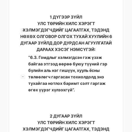
1 ДҮГЭЭР ЗҮЙЛ
УЛС ТӨРИЙН ХИЛС ХЭРЭГТ
ХЭЛМЭГДЭГЧДИЙГ ЦАГААТГАХ, ТЭДЭНД
НӨХӨХ ОЛГОВОР ОЛГОХ ТУХАЙ ХУУЛИЙН 6
ДУГААР ЗҮЙЛД ДОР ДУРДСАН АГУУЛГАТАЙ
ДАРААХ ХЭСЭГ НЭМСҮГЭЙ:
“6.3. Гомдлыг хэлмэгдсэн гэж үзэж
байгаа этгээд өөрөө буюу түүний гэр
бүлийн аль нэг гишүүн, хууль ёсны
төлөөлөгч гаргасан тохиолдолд энэ
тухайгаа нотлох баримт сэлт гаргаж
өгөх үүрэг хүлээхгүй”.
2 ДУГААР ЗҮЙЛ
УЛС ТӨРИЙН ХИЛС ХЭРЭГТ
ХЭЛМЭГДЭГЧДИЙГ ЦАГААТГАХ, ТЭДЭНД