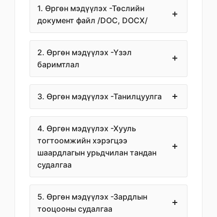
1. Өргөн мэдүүлэх -Төслийн
документ файл /DOC, DOCX/
2. Өргөн мэдүүлэх -Үзэл
баримтлал
3. Өргөн мэдүүлэх -Танилцуулга
4. Өргөн мэдүүлэх -Хууль
тогтоомжийн хэрэгцээ
шаардлагын урьдчилан тандан
судалгаа
5. Өргөн мэдүүлэх -Зардлын
тооцооны судалгаа