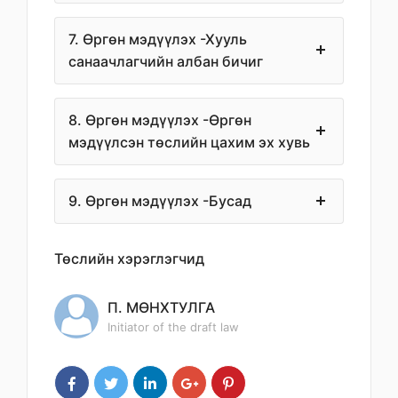
7. Өргөн мэдүүлэх -Хууль
санаачлагчийн албан бичиг
8. Өргөн мэдүүлэх -Өргөн
мэдүүлсэн төслийн цахим эх хувь
9. Өргөн мэдүүлэх -Бусад
Төслийн хэрэглэгчид
П. МӨНХТУЛГА
Initiator of the draft law