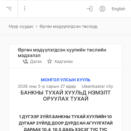
more_vert
login
account_circle
English
Нүүр хуудас
Өргөн мэдүүлэгдсэн төслүүд
Өргөн мэдүүлэгдсэн хуулийн төслийн
мэдээлэл
person_add
star_border
Дагах
Хадгалах
МОНГОЛ УЛСЫН ХУУЛЬ
2026 оны 5-р сарын 27 өдөр
Ulaanbaatar city
БАНКНЫ ТУХАЙ ХУУЛЬД НЭМЭЛТ
ОРУУЛАХ ТУХАЙ
1 ДҮГЭЭР ЗҮЙЛ.БАНКНЫ ТУХАЙ ХУУЛИЙН 10
ДУГААР ЗҮЙЛД ДООР ДУРДСАН АГУУЛГАТАЙ
ДАРААХ 10.4, 10.5 ДАХЬ ХЭСЭГ ТУС ТУС