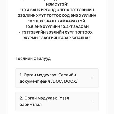
НЭМСҮГЭЙ:
“10.4.БАНК ИРГЭНД ОЛГОХ ТЭТГЭВРИЙН
ЗЭЭЛИЙН ХҮҮГ ТОГТООХОД ЭНЭ ХУУЛИЙН
10.1 ДЭХ ЗААЛТ ХАМААРАХГҮЙ.
10.5.ЭНЭ ХУУЛИЙН 10.4-Т ЗААСАН
ТЭТГЭВРИЙН ЗЭЭЛИЙН ХҮҮГ ТОГТООХ
ЖУРМЫГ ЗАСГИЙН ГАЗАР БАТАЛНА.”
Төслийн файлууд
1. Өргөн мэдүүлэх -Төслийн
документ файл /DOC, DOCX/
2. Өргөн мэдүүлэх -Үзэл
баримтлал