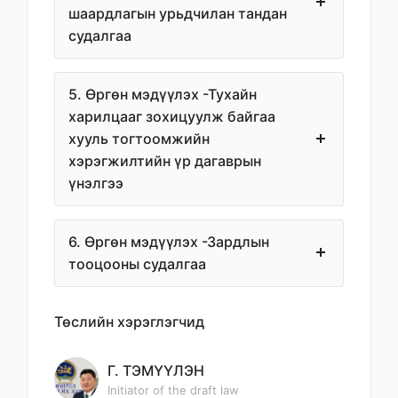
шаардлагын урьдчилан тандан
судалгаа
5. Өргөн мэдүүлэх -Тухайн
харилцааг зохицуулж байгаа
хууль тогтоомжийн
хэрэгжилтийн үр дагаврын
үнэлгээ
6. Өргөн мэдүүлэх -Зардлын
тооцооны судалгаа
Төслийн хэрэглэгчид
Г. ТЭМҮҮЛЭН
Initiator of the draft law