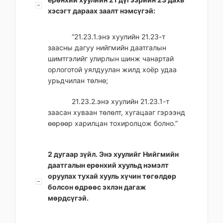
хэсэгт дараах заалт нэмсүгэй:
“21.23.1.энэ хуулийн 21.23-т
заасны дагуу нийгмийн даатгалын
шимтгэлийг улирлын шинж чанартай
орлоготой уялдуулан жилд хоёр удаа
урьдчилан төлнө;
21.23.2.энэ хуулийн 21.23.1-т
заасан хуваан төлөлт, хугацааг гэрээнд
өөрөөр харилцан тохиролцож болно.”
2 дугаар зүйл. Энэ хуулийг Нийгмийн
даатгалын ерөнхий хуульд нэмэлт
оруулах тухай хууль хүчин төгөлдөр
болсон өдрөөс эхлэн дагаж
мөрдсүгэй.