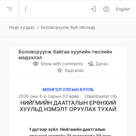
more_vert
login
account_circle
English
Нүүр хуудас
Боловсруулж буй төслүүд
Боловсруулж байгаа хуулийн төслийн
мэдээлэл
remove_red_eye
person_add
Show with comments
Дагах
star_border
Хадгалах
МОНГОЛ УЛСЫН ХУУЛЬ
2026 оны 6-р сарын 02 өдөр
Ulaanbaatar city
НИЙГМИЙН ДААТГАЛЫН ЕРӨНХИЙ
ХУУЛЬД НЭМЭЛТ ОРУУЛАХ ТУХАЙ
1 дүгээр зүйл. Нийгмийн даатгалын
ерөнхий хуулийн 21 дүгээрийн 23 дахь