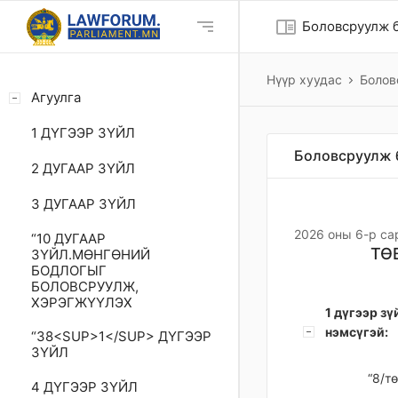
chrome_reader_mode
Боловсруулж б
Нүүр хуудас
Болов
Агуулга
1 ДҮГЭЭР ЗҮЙЛ
Боловсруулж 
2 ДУГААР ЗҮЙЛ
3 ДУГААР ЗҮЙЛ
2026 оны 6-р са
“10 ДУГААР
ТӨ
ЗҮЙЛ.МӨНГӨНИЙ
БОДЛОГЫГ
БОЛОВСРУУЛЖ,
ХЭРЭГЖҮҮЛЭХ
1 дүгээр зү
нэмсүгэй:
“38<SUP>1</SUP> ДҮГЭЭР
ЗҮЙЛ
“8/т
4 ДҮГЭЭР ЗҮЙЛ