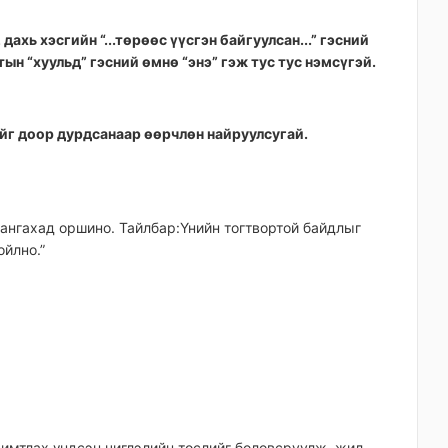
дахь хэсгийн “...төрөөс үүсгэн байгуулсан...” гэсний
тын “хуульд” гэсний өмнө “энэ” гэж тус тус нэмсүгэй.
гийг доор дурдсанаар өөрчлөн найруулсугай.
хангахад оршино. Тайлбар:Үнийн тогтвортой байдлыг
йлно.”
имтлах үндсэн чиглэлийн төслийг боловсруулж, жил