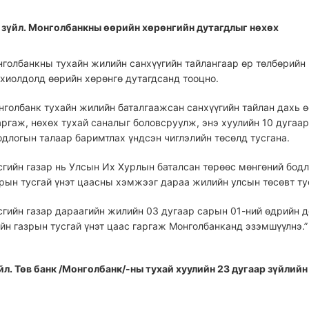
 зүйл. Монголбанкны өөрийн хөрөнгийн дутагдлыг нөхөх
нголбанкны тухайн жилийн санхүүгийн тайлангаар өр төлбөрийн
охиолдолд өөрийн хөрөнгө дутагдсанд тооцно.
нголбанк тухайн жилийн баталгаажсан санхүүгийн тайлан дахь ө
аргаж, нөхөх тухай саналыг боловсруулж, энэ хуулийн 10 дугаар
одлогын талаар баримтлах үндсэн чиглэлийн төсөлд тусгана.
сгийн газар нь Улсын Их Хурлын баталсан төрөөс мөнгөний бодл
зрын тусгай үнэт цаасны хэмжээг дараа жилийн улсын төсөвт ту
сгийн газар дараагийн жилийн 03 дугаар сарын 01-ний өдрийн д
йн газрын тусгай үнэт цаас гаргаж Монголбанканд эзэмшүүлнэ.”
йл. Төв банк /Монголбанк/-ны тухай хуулийн 23 дугаар зүйлийн