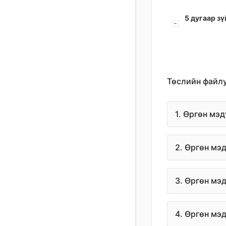
5 дугаар зү
Төслийн файл
1. Өргөн мэ
2. Өргөн мэ
3. Өргөн мэ
4. Өргөн мэ