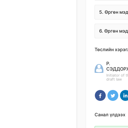
5. Өргөн мэ
6. Өргөн мэ
Төслийн хэрэг
Р.
СЭДДОР
Initiator of 
draft law
Санал үлдээх