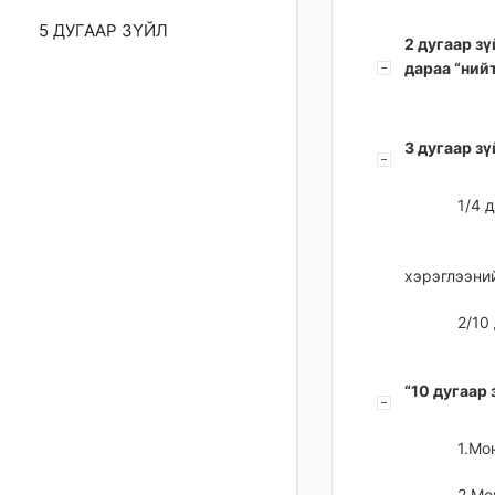
5 ДУГААР ЗҮЙЛ
2 дугаар зү
дараа “нийт
3 дугаар з
1/4 
хэрэглээни
2/10
“10 дугаар
1.Мо
2.Мо