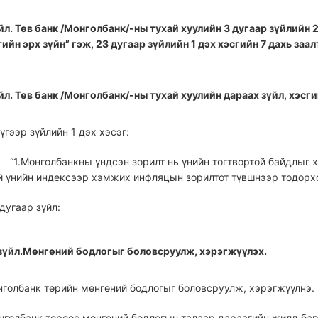
йл. Төв банк /Монголбанк/-ны тухай хуулийн 3 дугаар зүйлийн 2 
ийн эрх зүйн” гэж, 23 дугаар зүйлийн 1 дэх хэсгийн 7 дахь заал
үйл. Төв банк /Монголбанк/-ны тухай хуулийн дараах зүйл, хэс
дүгээр зүйлийн 1 дэх хэсэг:
“1.Монголбанкны үндсэн зорилт нь үнийн тогтвортой байдлыг 
й үнийн индексээр хэмжих инфляцын зорилтот түвшнээр тодорхо
 дугаар зүйл:
 зүйл.Мөнгөний бодлогыг боловсруулж, хэрэгжүүлэх.
нголбанк төрийн мөнгөний бодлогыг боловсруулж, хэрэгжүүлнэ.
нголбанк төрөөс мөнгөний бодлогын талаар дараагийн жилд бар