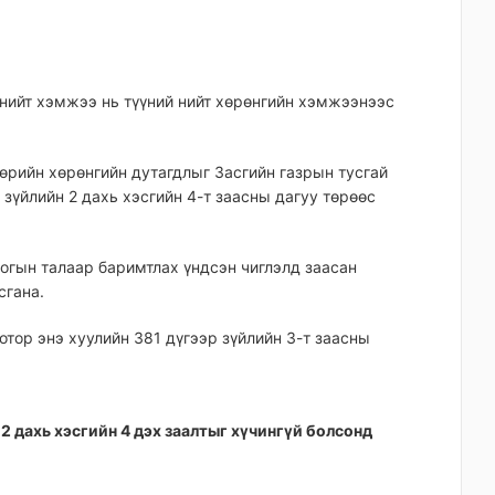
 нийт хэмжээ нь түүний нийт хөрөнгийн хэмжээнээс
өрийн хөрөнгийн дутагдлыг Засгийн газрын тусгай
 зүйлийн 2 дахь хэсгийн 4-т заасны дагуу төрөөс
огын талаар баримтлах үндсэн чиглэлд заасан
сгана.
отор энэ хуулийн 381 дүгээр зүйлийн 3-т заасны
 2 дахь хэсгийн 4 дэх заалтыг хүчингүй болсонд