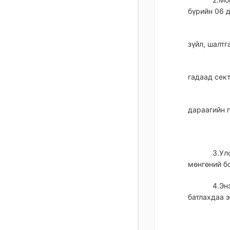
бүрийн 06 
зүйл, шалтг
гадаад сект
дараагийн 
3.Ул
мөнгөний б
4.Эн
батлахдаа э