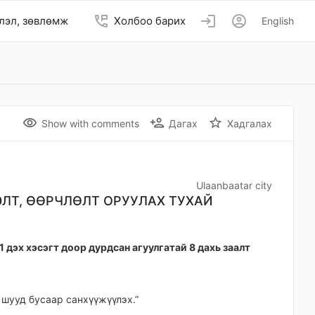
perm_phone_msg
login
account_circle
лэл, зөвлөмж
Холбоо барих
English
remove_red_eye
person_add
star_border
Show with comments
Дагах
Хадгалах
Ulaanbaatar city
ЭЛТ, ӨӨРЧЛӨЛТ ОРУУЛАХ ТУХАЙ
1 дэх хэсэгт доор дурдсан агуулгатай 8 дахь заалт
 шууд бусаар санхүүжүүлэх.”