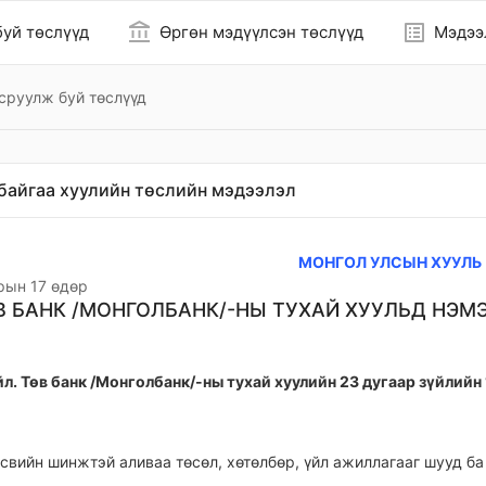
account_balance
list_alt
уй төслүүд
Өргөн мэдүүлсэн төслүүд
Мэдээ
сруулж буй төслүүд
байгаа хуулийн төслийн мэдээлэл
МОНГОЛ УЛСЫН ХУУЛЬ
рын 17 өдөр
В БАНК /МОНГОЛБАНК/-НЫ ТУХАЙ ХУУЛЬД НЭМ
йл. Төв банк /Монголбанк/-ны тухай хуулийн 23 дугаар зүйлийн 
өсвийн шинжтэй аливаа төсөл, хөтөлбөр, үйл ажиллагааг шууд ба