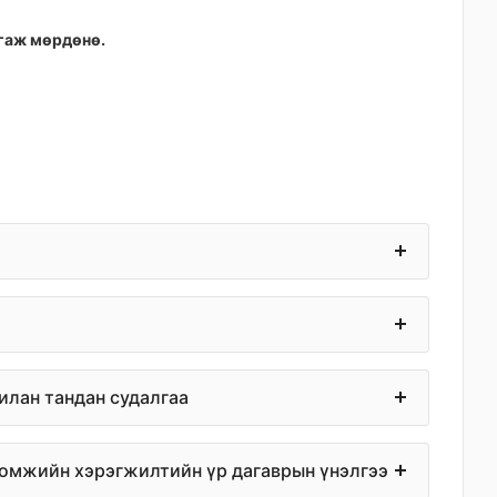
дагаж мөрдөнө.
илан тандан судалгаа
тоомжийн хэрэгжилтийн үр дагаврын үнэлгээ