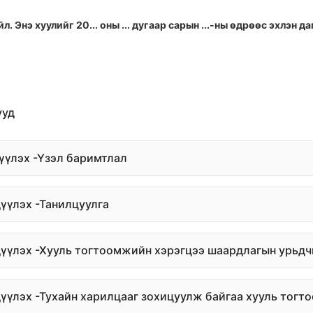
йл. Энэ хуулийг 20... оны ... дугаар сарын ...-ны өдрөөс эхлэн 
ууд
дүүлэх -Үзэл баримтлал
дүүлэх -Танилцуулга
дүүлэх -Хууль тогтоомжийн хэрэгцээ шаардлагын урьдч
дүүлэх -Тухайн харилцааг зохицуулж байгаа хууль тог