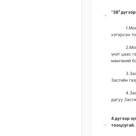
1
“38
дүгээр
1.Мо
хэтэрсэн т
2.Мо
үнэт цаас г
мөнгөний б
3.За
Засгийн га
4.За
дагуу Засги
4 дүгээр зү
тооцсугай.