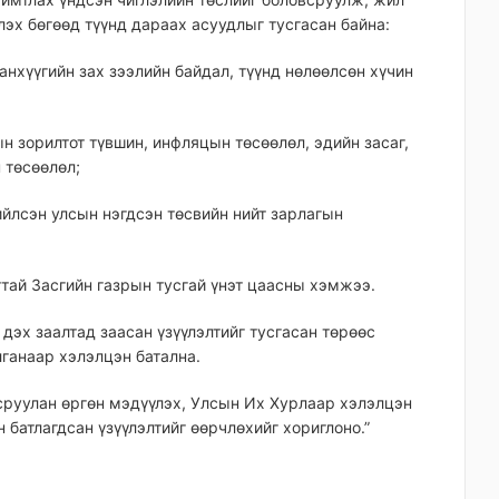
эх бөгөөд түүнд дараах асуудлыг тусгасан байна:
анхүүгийн зах зээлийн байдал, түүнд нөлөөлсөн хүчин
 зорилтот түвшин, инфляцын төсөөлөл, эдийн засаг,
 төсөөлөл;
ийлсэн улсын нэгдсэн төсвийн нийт зарлагын
тай Засгийн газрын тусгай үнэт цаасны хэмжээ.
 дэх заалтад заасан үзүүлэлтийг тусгасан төрөөс
ганаар хэлэлцэн батална.
всруулан өргөн мэдүүлэх, Улсын Их Хурлаар хэлэлцэн
н батлагдсан үзүүлэлтийг өөрчлөхийг хориглоно.”