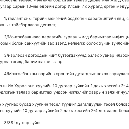
дугаар сарын 10-ны өдрийн дотор Улсын Их Хуралд өргөн мэдүүл
1/тайлант оны төрийн мөнгөний бодлогын хэрэгжилтийн явц, с
ааныг тайлбарласан дүгнэлт;
2/Монголбанкнаас дараагийн гурван жилд баримтлах инфляцын
орын болон санхүүгийн зах зээлд нөлөөлж болох хүчин зүйлсийн
3/нэрлэсэн дотоодын нийт бүтээгдэхүүнд эзлэх хувиар илэрх
гурван жилд баримтлах хязгаар;
4/Монголбанкны өөрийн хөрөнгийн дутагдлыг нөхөх зориулалт
сын Их Хурал энэ хуулийн 10 дугаар зүйлийн 2 дахь хэсгийн 2- 4
одлогын талаар баримтлах үндсэн чиглэлийг хаврын ээлжит чуул
э хуулиас бусад хуулийн төсөл түүнийг дагалдуулан төсөл боло
нэ хуулийн 10 дугаар зүйлийн 2 дахь хэсгийн 2-4 дэх заалт боло
1
3/38
дүгээр зүйл: