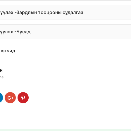
дүүлэх -Зардлын тооцооны судалгаа
дүүлэх -Бусад
лэгчид
Ж
the