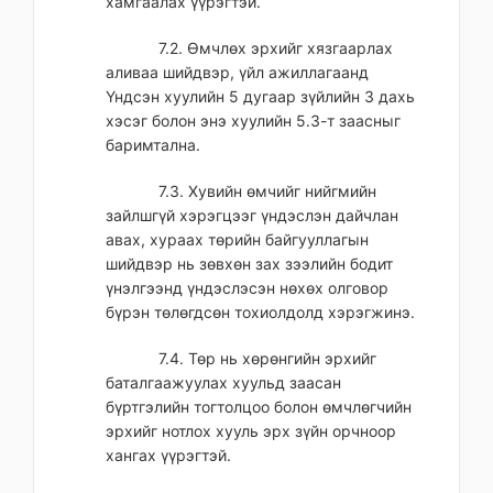
хамгаалах үүрэгтэй.
7.2. Өмчлөх эрхийг хязгаарлах
аливаа шийдвэр, үйл ажиллагаанд
Үндсэн хуулийн 5 дугаар зүйлийн 3 дахь
хэсэг болон энэ хуулийн 5.3-т заасныг
баримтална.
7.3. Хувийн өмчийг нийгмийн
зайлшгүй хэрэгцээг үндэслэн дайчлан
авах, хураах төрийн байгууллагын
шийдвэр нь зөвхөн зах зээлийн бодит
үнэлгээнд үндэслэсэн нөхөх олговор
бүрэн төлөгдсөн тохиолдолд хэрэгжинэ.
7.4. Төр нь хөрөнгийн эрхийг
баталгаажуулах хуульд заасан
бүртгэлийн тогтолцоо болон өмчлөгчийн
эрхийг нотлох хууль эрх зүйн орчноор
хангах үүрэгтэй.