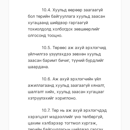
10.4. Хуульд өөрөөр заагаагүй
бол төрийн байгууллага хуульд заасан
хугацаанд шийдвэр гаргаагүй
тохиолдолд холбогдох зөвшөөрлийг
олгосонд тооцно.
10.5. Төрөөс аж ахуй эрхлэгчид
үйлчилгээ үзүүлэхдээ зөвхөн хуульд
заасан баримт бичиг, түүний бүрдлийг
шаардана.
10.6. Аж ахуй эрхлэгчийн үйл
ажиллагаанд хуульд заагаагүй хяналт,
шалгалт хийх, хуульд заасан хугацааг
хэтрүүлэхийг хориглоно.
10.7. Төр нь аж ахуй эрхлэгчдэд
хэрэгцээт мэдээллийг үнэ төлбөргүй,
цахим хэлбэрээр тогтмол хүргэж,
төрийн байгууллагын шийдвэр гаргах