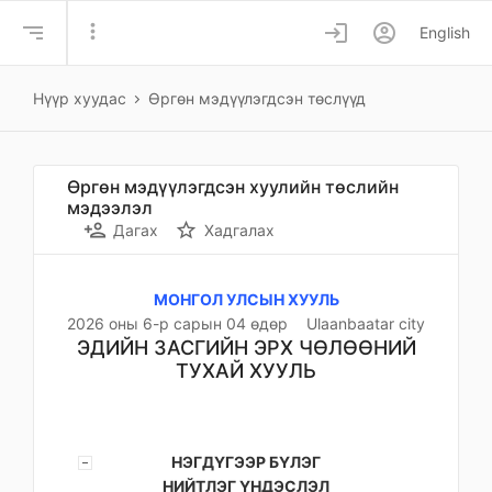
more_vert
login
account_circle
English
Нүүр хуудас
Өргөн мэдүүлэгдсэн төслүүд
Өргөн мэдүүлэгдсэн хуулийн төслийн
мэдээлэл
person_add
star_border
Дагах
Хадгалах
МОНГОЛ УЛСЫН ХУУЛЬ
2026 оны 6-р сарын 04 өдөр
Ulaanbaatar city
ЭДИЙН ЗАСГИЙН ЭРХ ЧӨЛӨӨНИЙ
ТУХАЙ ХУУЛЬ
НЭГДҮГЭЭР БҮЛЭГ
НИЙТЛЭГ ҮНДЭСЛЭЛ