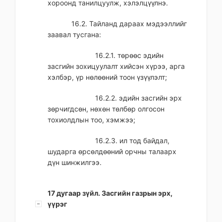
хороонд танилцуулж, хэлэлцүүлнэ.
16.2. Тайланд дараах мэдээллийг
заавал тусгана:
16.2.1. төрөөс эдийн
засгийн зохицуулалт хийсэн хүрээ, арга
хэлбэр, үр нөлөөний тоон үзүүлэлт;
16.2.2. эдийн засгийн эрх
зөрчигдсөн, нөхөн төлбөр олгосон
тохиолдлын тоо, хэмжээ;
16.2.3. ил тод байдал,
шударга өрсөлдөөний орчны талаарх
дүн шинжилгээ.
17 дугаар зүйл. Засгийн газрын эрх,
үүрэг