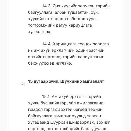
14.3. Энэ хуулийг зөрчсөн төрийн
байгууллага, албан тушаалтан, хүн,
хуулийн этгээдэд холбогдох хууль
тогтоомжийн дагуу хариуцлага
хүлээлгэнэ.
14.4. Хариуцлага тооцох зорилго
нь аж ахуй эрхлэгчийн эдийн засгийн
эрхийг сэргээж, төрийн хариуцлагыг
бэхжүүлэхэд чиглэнэ.
15 дугаар зүйл. Шүүхийн хамгаалалт
15.1. Аж ахуй эрхлэгч төрийн
хууль бус шийдвэр, үйл ажиллагаанд
гомдол гаргах эрхтэй бөгөөд төрийн
байгууллага гомдлыг хуульд заасан
хугацаанд шуурхай шийдвэрлэх, эрхийг
сэргээх, нөхөн төлбөрийг барагдуулах