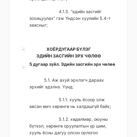
4.1.5. “эдийн засгийг
зохицуулах” гэж Үндсэн хуулийн 5.4-т
заасныг;
ХОЁРДУГААР БҮЛЭГ
ЭДИЙН ЗАСГИЙН ЭРХ ЧӨЛӨӨ
5 дугаар зүйл. Эдийн засгийн эрх чөлөө
5.1. Аж ахуй эрхлэгч дараах
эрхийг эдэлнэ. Үүнд:
5.1.1. хууль ёсоор олж
авсан өмч хөрөнгө нь халдашгүй байх;
5.1.2. хөдөлмөр, оюуны
бүтээл, хөрөнгө оруулалтын үр шим,
хууль ёсны дагуу олсон орлогоо