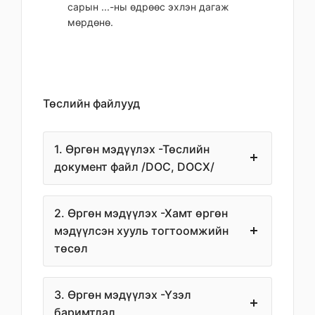
сарын ...-ны өдрөөс эхлэн дагаж
мөрдөнө.
Төслийн файлууд
1. Өргөн мэдүүлэх -Төслийн
документ файл /DOC, DOCX/
2. Өргөн мэдүүлэх -Хамт өргөн
мэдүүлсэн хууль тогтоомжийн
төсөл
3. Өргөн мэдүүлэх -Үзэл
баримтлал