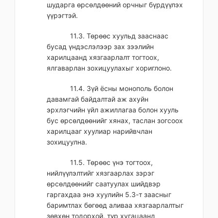
шударга өрсөлдөөний орчныг бүрдүүлэх
үүрэгтэй.
11.3. Төрөөс хуульд зааснаас
бусад үндэслэлээр зах зээлийн
харилцаанд хязгаарлалт тогтоох,
ялгаварлан зохицуулахыг хориглоно.
11.4. Зүй ёсны монополь болон
давамгай байдалтай аж ахуйн
эрхлэгчийн үйл ажиллагаа болон хууль
бус өрсөлдөөнийг хянах, таслан зогсоох
харилцааг хуулиар нарийвчлан
зохицуулна.
11.5. Төрөөс үнэ тогтоох,
нийлүүлэлтийг хязгаарлах зэрэг
өрсөлдөөнийг саатуулах шийдвэр
гаргахдаа энэ хуулийн 5.3-т заасныг
баримтлах бөгөөд аливаа хязгаарлалтыг
зөвхөн тодорхой, түр хугацаанд