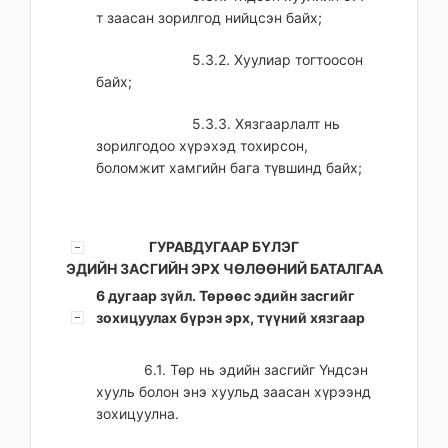
т заасан зорилгод нийцсэн байх;
5.3.2. Хуулиар тогтоосон
байх;
5.3.3. Хязгаарлалт нь
зорилгодоо хүрэхэд тохирсон,
боломжит хамгийн бага түвшинд байх;
ГУРАВДУГААР БҮЛЭГ
ЭДИЙН ЗАСГИЙН ЭРХ ЧӨЛӨӨНИЙ БАТАЛГАА
6 дугаар зүйл. Төрөөс эдийн засгийг
зохицуулах бүрэн эрх, түүний хязгаар
6.1. Төр нь эдийн засгийг Үндсэн
хууль болон энэ хуульд заасан хүрээнд
зохицуулна.