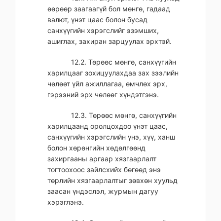
өөрөөр заагаагүй бол мөнгө, гадаад
валют, үнэт цаас болон бусад
санхүүгийн хэрэгслийг эзэмших,
ашиглах, захиран зарцуулах эрхтэй.
12.2. Төрөөс мөнгө, санхүүгийн
харилцааг зохицуулахдаа зах зээлийн
чөлөөт үйл ажиллагаа, өмчлөх эрх,
гэрээний эрх чөлөөг хүндэтгэнэ.
12.3. Төрөөс мөнгө, санхүүгийн
харилцаанд оролцохдоо үнэт цаас,
санхүүгийн хэрэгслийн үнэ, хүү, ханш
болон хөрөнгийн хөдөлгөөнд
захиргааны аргаар хязгаарлалт
тогтоохоос зайлсхийх бөгөөд энэ
төрлийн хязгаарлалтыг зөвхөн хуульд
заасан үндэслэл, журмын дагуу
хэрэглэнэ.