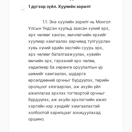
1 дүгээр зүйл. Хуулийн зорилт
1.1. Энэ хуулийн зорилт нь Монгол
Улсын Үндсэн хуульд заасан хүний эрх,
эрх чөлөөг хангах, өмчлөгчийн эрхийг
хуулиар хамгаалах зарчимд тулгуурлан
хувь хүний эдийн засгийн суурь эрх,
эрх чөлөөг баталгаажуулах, хувийн
өмчийн эрх, гэрээний эрх чөлөө,
хөдөлмөр ба хөрөнгө оруулалтын үр
шимийг хамгаалах, шударга
өрсөлдөөний орчныг бүрдүүлэх, төрийн
оролцоог хязгаарлах, аж ахуйн үйл
ажиллагаа эрхлэх тогтвортой орчныг
бүрдүүлэх, аж ахуйн эрхлэгчийн ажил
хэргийн нэр хүндийг хамгаалахтай
холбоотой харилцааг зохицуулахад
оршино.