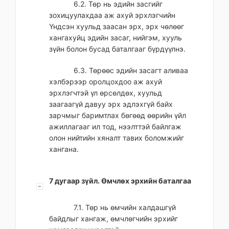
6.2. Төр нь эдийн засгийг
зохицуулахдаа аж ахуй эрхлэгчийн
Үндсэн хуульд заасан эрх, эрх чөлөөг
хангахуйц эдийн засаг, нийгэм, хууль
зүйн болон бусад баталгааг бүрдүүлнэ.
6.3. Төрөөс эдийн засагт аливаа
хэлбэрээр оролцохдоо аж ахуй
эрхлэгчтэй үл өрсөлдөх, хуульд
заагаагүй давуу эрх эдлэхгүй байх
зарчмыг баримтлах бөгөөд өөрийн үйл
ажиллагааг ил тод, нээлттэй байлгаж
олон нийтийн хяналт тавих боломжийг
хангана.
7 дугаар зүйл. Өмчлөх эрхийн баталгаа
7.1. Төр нь өмчийн халдашгүй
байдлыг хангаж, өмчлөгчийн эрхийг