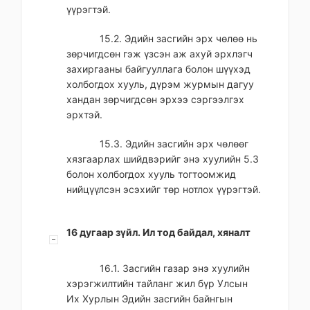
үүрэгтэй.
15.2. Эдийн засгийн эрх чөлөө нь
зөрчигдсөн гэж үзсэн аж ахуй эрхлэгч
захиргааны байгууллага болон шүүхэд
холбогдох хууль, дүрэм журмын дагуу
хандан зөрчигдсөн эрхээ сэргээлгэх
эрхтэй.
15.3. Эдийн засгийн эрх чөлөөг
хязгаарлах шийдвэрийг энэ хуулийн 5.3
болон холбогдох хууль тогтоомжид
нийцүүлсэн эсэхийг төр нотлох үүрэгтэй.
16 дугаар зүйл. Ил тод байдал, хяналт
16.1. Засгийн газар энэ хуулийн
хэрэгжилтийн тайланг жил бүр Улсын
Их Хурлын Эдийн засгийн байнгын