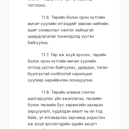
тогтооно.
11.6. Төрийн болон орон нутгийн
өмчит хуулийн этгээдийг зөвхөн нийтийн
ашиг сонирхлыг хангах зайлшгүй
шаардлагатай тохиолдолд үүсгэн
байгуулна.
11.7. Төр аж ахуй эрхлэх, төрийн
болон орон нутгийн өмчит хуулийн
этгээд үүсгэн байгуулах, удирдах, татан
буулгахтай холбоотой харилцааг
хуулиар нарийвчлан зохицуулна.
11.8. Төрийн аливаа сонгон
шалгаруулах үйл ажиллагаа, төсвийн
болон төсвийн бус хөрөнгийн захиран
зарцуулалт, худалдан авалт нь ил тод
байх, үл ялгаварлах зарчимд үндэслэн
аж ахуй эрхлэгчдийн эдийн засагт