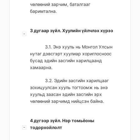
чөлөөний зарчим, баталгааг
баримтална.
3 дугаар зүйл. Хуулийн үйлчлэх хүрээ
3.1. Энэ хууль нь Монгол Улсын
нутаг дэвсгэрт хуулиар хориглосноос
бусад эдийн засгийн харилцаанд
хамаарна.
3.2. Эдийн засгийн харилцааг
зохицуулсан хууль тогтоомж нь энэ
хуульд заасан эдийн засгийн эрх
чөлөөний зарчимд нийцсэн байна.
4 дүгээр зүйл. Нэр томьёоны
тодорхойлолт