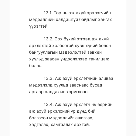
13.1. Төр нь аж ахуй эрхлэгчийн
мэдээллийн халдашгүй байдлыг хангах
үүрэгтэй.
13.2. Эрх бүхий этгээд аж ахуй
эрхлэхтэй холбоотой хувь хүний болон
байгууллагын мэдээлэлтэй зөвхөн
хуульд заасан үндэслэлээр танилцаж
болно.
13.3. Аж ахуй эрхлэгчийн аливаа
мэдээлэлд хуульд зааснаас бусад
аргаар халдахыг хориглоно.
13.4. Аж ахуй эрхлэгч нь өөрийн
аж ахуй эрхэлсний үр дүнд бий
болгосон мэдээллийг ашиглах,
хадгалах, хамгаалах эрхтэй.