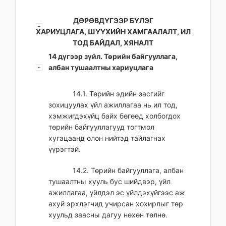
ДӨРӨВДҮГЭЭР БҮЛЭГ
ХАРИУЦЛАГА, ШҮҮХИЙН ХАМГААЛАЛТ, ИЛ
ТОД БАЙДАЛ, ХЯНАЛТ
14 дүгээр зүйл. Төрийн байгууллага,
албан тушаалтны хариуцлага
14.1. Төрийн эдийн засгийг
зохицуулах үйл ажиллагаа нь ил тод,
хэмжигдэхүйц байх бөгөөд холбогдох
төрийн байгууллагууд тогтмол
хугацаанд олон нийтэд тайлагнах
үүрэгтэй.
14.2. Төрийн байгууллага, албан
тушаалтны хууль бус шийдвэр, үйл
ажиллагаа, үйлдэл эс үйлдэхүйгээс аж
ахуй эрхлэгчид учирсан хохирлыг төр
хуульд заасны дагуу нөхөн төлнө.