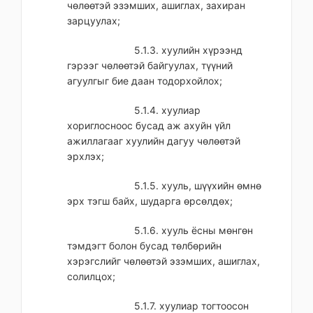
чөлөөтэй эзэмших, ашиглах, захиран
зарцуулах;
5.1.3. хуулийн хүрээнд
гэрээг чөлөөтэй байгуулах, түүний
агуулгыг бие даан тодорхойлох;
5.1.4. хуулиар
хориглосноос бусад аж ахуйн үйл
ажиллагааг хуулийн дагуу чөлөөтэй
эрхлэх;
5.1.5. хууль, шүүхийн өмнө
эрх тэгш байх, шударга өрсөлдөх;
5.1.6. хууль ёсны мөнгөн
тэмдэгт болон бусад төлбөрийн
хэрэгслийг чөлөөтэй эзэмших, ашиглах,
солилцох;
5.1.7. хуулиар тогтоосон