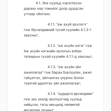
4.1. Энэ хуульд хэрэглэсэн
дараах нэр томьёог доор дурдсан
утгаар ойлгоно:
4.1.1. “аж ахуй эрхлэгч”
гэж Өрсөлдөөний тухай хуулийн 4.1.3-т
заасныг;
4.1.2. “аж ахуйн нэгж” гэж
Аж ахуйн нэгжийн орлогын албан
татварын тухай хуулийн 4.1.1-д заасныг;
4.1.3. “аж ахуйн үйл
ажиллагаа” гэж бараа борлуулах, ажил
гүйцэтгэх, үйлчилгээ үзүүлэх болон
түүнтэй адилтгах үйл ажиллагааг;
4.1.4. “шударга өрсөлдөөн”
гэж зах зээлд оролцогчид хуульд
нийцсэн, тэгш нөхцөлд чөлөөтэй
өрсөлдөх орчныг;