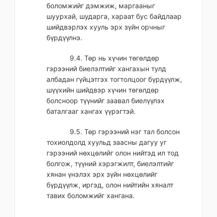
боломжийг дэмжиж, маргааныг
шуурхай, шударга, хараат бус байдлаар
шийдвэрлэх хууль эрх зүйн орчныг
бүрдүүлнэ.
9.4. Төр нь хүчин төгөлдөр
гэрээний биелэлтийг хангахын тулд
албадан гүйцэтгэх тогтолцоог бүрдүүлж,
шүүхийн шийдвэр хүчин төгөлдөр
болсноор түүнийг заавал биелүүлэх
баталгааг хангах үүрэгтэй.
9.5. Төр гэрээний нэг тал болсон
тохиолдолд хуульд заасны дагуу уг
гэрээний нөхцөлийг олон нийтэд ил тод
болгож, түүний хэрэгжилт, биелэлтийг
хянан үнэлэх эрх зүйн нөхцөлийг
бүрдүүлж, иргэд, олон нийтийн хяналт
тавих боломжийг хангана.