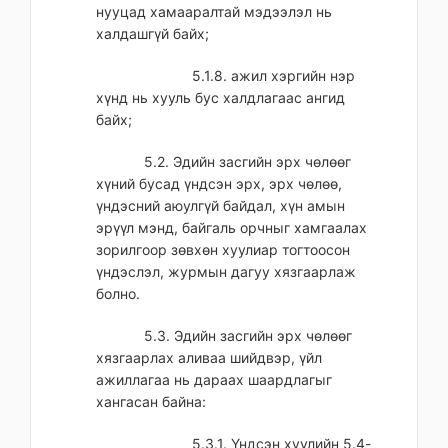
нууцад хамааралтай мэдээлэл нь
халдашгүй байх;
5.1.8. ажил хэргийн нэр
хүнд нь хууль бус халдлагаас ангид
байх;
5.2. Эдийн засгийн эрх чөлөөг
хүний бусад үндсэн эрх, эрх чөлөө,
үндэсний аюулгүй байдал, хүн амын
эрүүл мэнд, байгаль орчныг хамгаалах
зорилгоор зөвхөн хуулиар тогтоосон
үндэслэл, журмын дагуу хязгаарлаж
болно.
5.3. Эдийн засгийн эрх чөлөөг
хязгаарлах аливаа шийдвэр, үйл
ажиллагаа нь дараах шаардлагыг
хангасан байна:
5.3.1. Үндсэн хуулийн 5.4-