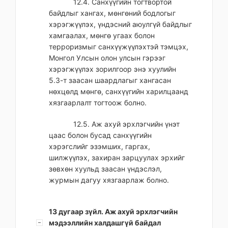
12.4. Санхүүгийн тогтвортой
байдлыг хангах, мөнгөний бодлогыг
хэрэгжүүлэх, үндэсний аюулгүй байдлыг
хамгаалах, мөнгө угаах болон
терроризмыг санхүүжүүлэхтэй тэмцэх,
Монгол Улсын олон улсын гэрээг
хэрэгжүүлэх зорилгоор энэ хуулийн
5.3-т заасан шаардлагыг хангасан
нөхцөлд мөнгө, санхүүгийн харилцаанд
хязгаарлалт тогтоож болно.
12.5. Аж ахуй эрхлэгчийн үнэт
цаас болон бусад санхүүгийн
хэрэгслийг эзэмших, гаргах,
шилжүүлэх, захиран зарцуулах эрхийг
зөвхөн хуульд заасан үндэслэл,
журмын дагуу хязгаарлаж болно.
13 дугаар зүйл. Аж ахуй эрхлэгчийн
мэдээллийн халдашгүй байдал