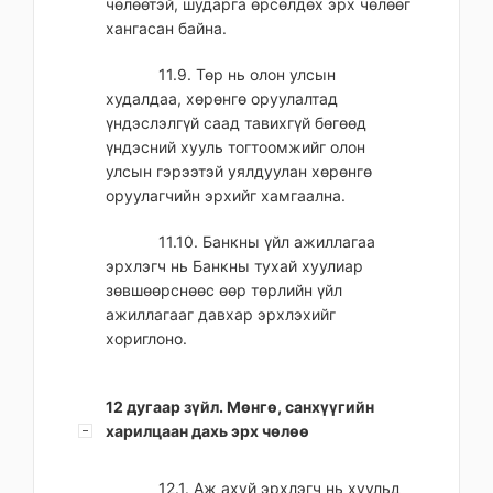
чөлөөтэй, шударга өрсөлдөх эрх чөлөөг
хангасан байна.
11.9. Төр нь олон улсын
худалдаа, хөрөнгө оруулалтад
үндэслэлгүй саад тавихгүй бөгөөд
үндэсний хууль тогтоомжийг олон
улсын гэрээтэй уялдуулан хөрөнгө
оруулагчийн эрхийг хамгаална.
11.10. Банкны үйл ажиллагаа
эрхлэгч нь Банкны тухай хуулиар
зөвшөөрснөөс өөр төрлийн үйл
ажиллагааг давхар эрхлэхийг
хориглоно.
12 дугаар зүйл. Мөнгө, санхүүгийн
харилцаан дахь эрх чөлөө
12.1. Аж ахуй эрхлэгч нь хуульд