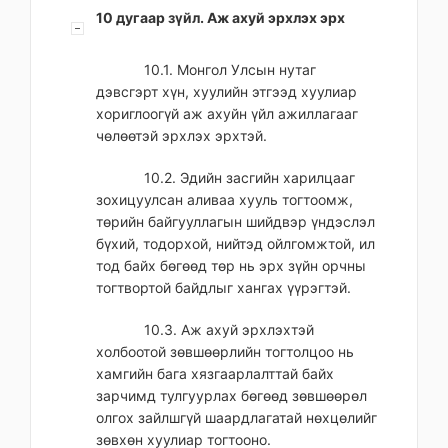
10 дугаар зүйл. Аж ахуй эрхлэх эрх
10.1. Монгол Улсын нутаг
дэвсгэрт хүн, хуулийн этгээд хуулиар
хориглоогүй аж ахуйн үйл ажиллагааг
чөлөөтэй эрхлэх эрхтэй.
10.2. Эдийн засгийн харилцааг
зохицуулсан аливаа хууль тогтоомж,
төрийн байгууллагын шийдвэр үндэслэл
бүхий, тодорхой, нийтэд ойлгомжтой, ил
тод байх бөгөөд төр нь эрх зүйн орчны
тогтвортой байдлыг хангах үүрэгтэй.
10.3. Аж ахуй эрхлэхтэй
холбоотой зөвшөөрлийн тогтолцоо нь
хамгийн бага хязгаарлалттай байх
зарчимд тулгуурлах бөгөөд зөвшөөрөл
олгох зайлшгүй шаардлагатай нөхцөлийг
зөвхөн хуулиар тогтооно.