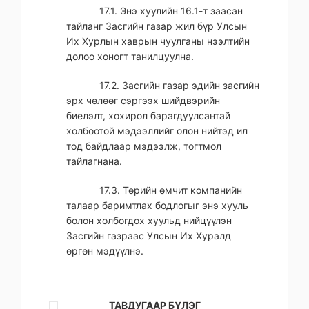
17.1. Энэ хуулийн 16.1-т заасан
тайланг Засгийн газар жил бүр Улсын
Их Хурлын хаврын чуулганы нээлтийн
долоо хоногт танилцуулна.
17.2. Засгийн газар эдийн засгийн
эрх чөлөөг сэргээх шийдвэрийн
биелэлт, хохирол барагдуулсантай
холбоотой мэдээллийг олон нийтэд ил
тод байдлаар мэдээлж, тогтмол
тайлагнана.
17.3. Төрийн өмчит компанийн
талаар баримтлах бодлогыг энэ хууль
болон холбогдох хуульд нийцүүлэн
Засгийн газраас Улсын Их Хуралд
өргөн мэдүүлнэ.
ТАВДУГААР БҮЛЭГ