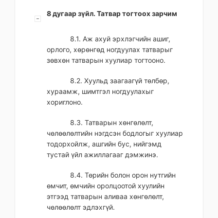
8 дугаар зүйл. Татвар тогтоох зарчим
8.1. Аж ахуй эрхлэгчийн ашиг,
орлого, хөрөнгөд ногдуулах татварыг
зөвхөн татварын хуулиар тогтооно.
8.2. Хуульд заагаагүй төлбөр,
хураамж, шимтгэл ногдуулахыг
хориглоно.
8.3. Татварын хөнгөлөлт,
чөлөөлөлтийн нэгдсэн бодлогыг хуулиар
тодорхойлж, ашгийн бус, нийгэмд
тустай үйл ажиллагааг дэмжинэ.
8.4. Төрийн болон орон нутгийн
өмчит, өмчийн оролцоотой хуулийн
этгээд татварын аливаа хөнгөлөлт,
чөлөөлөлт эдлэхгүй.