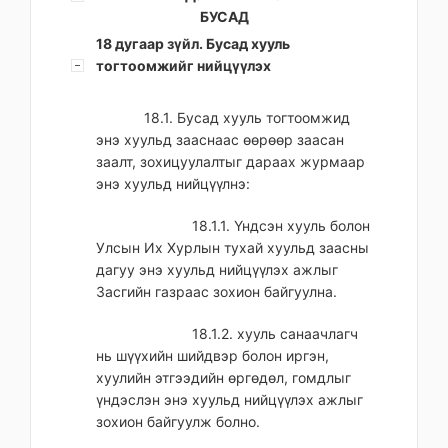
БУСАД
18 дугаар зүйл. Бусад хууль
тогтоомжийг нийцүүлэх
18.1. Бусад хууль тогтоомжид
энэ хуульд зааснаас өөрөөр заасан
заалт, зохицуулалтыг дараах журмаар
энэ хуульд нийцүүлнэ:
18.1.1. Үндсэн хууль болон
Улсын Их Хурлын тухай хуульд заасны
дагуу энэ хуульд нийцүүлэх ажлыг
Засгийн газраас зохион байгуулна.
18.1.2. хууль санаачлагч
нь шүүхийн шийдвэр болон иргэн,
хуулийн этгээдийн өргөдөл, гомдлыг
үндэслэн энэ хуульд нийцүүлэх ажлыг
зохион байгуулж болно.