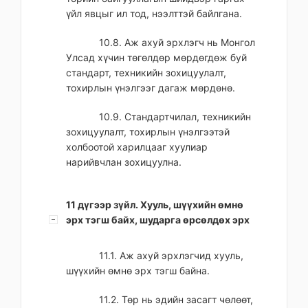
үйл явцыг ил тод, нээлттэй байлгана.
10.8. Аж ахуй эрхлэгч нь Монгол
Улсад хүчин төгөлдөр мөрдөгдөж буй
стандарт, техникийн зохицуулалт,
тохирлын үнэлгээг дагаж мөрдөнө.
10.9. Стандартчилал, техникийн
зохицуулалт, тохирлын үнэлгээтэй
холбоотой харилцааг хуулиар
нарийвчлан зохицуулна.
11 дүгээр зүйл. Хууль, шүүхийн өмнө
эрх тэгш байх, шударга өрсөлдөх эрх
11.1. Аж ахуй эрхлэгчид хууль,
шүүхийн өмнө эрх тэгш байна.
11.2. Төр нь эдийн засагт чөлөөт,