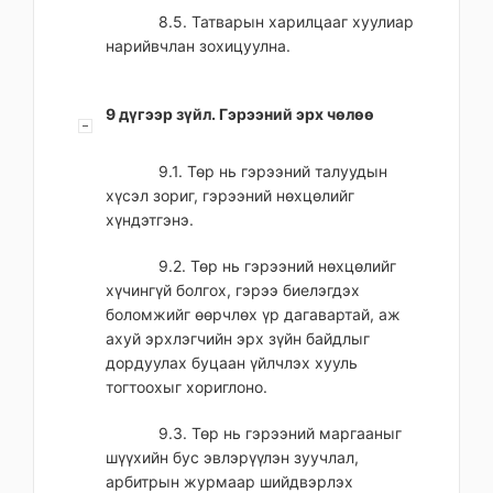
8.5. Татварын харилцааг хуулиар
нарийвчлан зохицуулна.
9 дүгээр зүйл. Гэрээний эрх чөлөө
9.1. Төр нь гэрээний талуудын
хүсэл зориг, гэрээний нөхцөлийг
хүндэтгэнэ.
9.2. Төр нь гэрээний нөхцөлийг
хүчингүй болгох, гэрээ биелэгдэх
боломжийг өөрчлөх үр дагавартай, аж
ахуй эрхлэгчийн эрх зүйн байдлыг
дордуулах буцаан үйлчлэх хууль
тогтоохыг хориглоно.
9.3. Төр нь гэрээний маргааныг
шүүхийн бус эвлэрүүлэн зуучлал,
арбитрын журмаар шийдвэрлэх