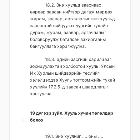
18.2. Энэ хуульд зааснаас
өөрөөр заасан нийтээр дагаж мөрдөх
журам, заавар, аргачлалыг энэ хуульд
заасантай нийцүүлэх үүргийг тухайн
дүрэм, журам, заавар, аргачлалыг
боловсруулж баталсан захиргааны
байгууллага хэрэгжүүлнэ.
18.3. Эдийн засгийн харилцааг
зохицуулахтай холбоотой хууль, Улсын
Их Хурлын шийдвэрийн төслийг
хэлэлцэхдээ Хууль тогтоомжийн тухай
хуулийн 17.2.5-д заасан шаардлагыг
хангуулна.
19 дүгээр зүйл. Хууль хүчин төгөлдөр
болох
19.1. Энэ хуулийг .... оны ....