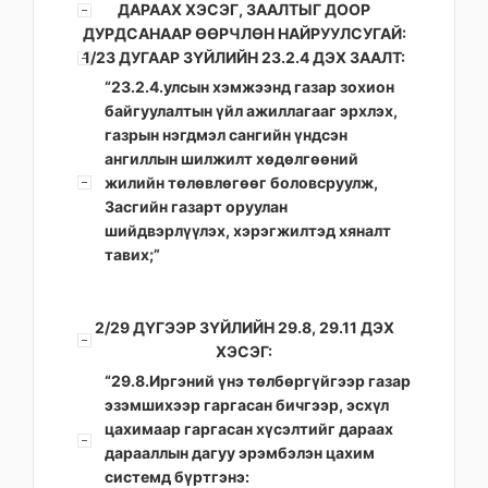
ДАРААХ ХЭСЭГ, ЗААЛТЫГ ДООР
ДУРДСАНААР ӨӨРЧЛӨН НАЙРУУЛСУГАЙ:
1/23 ДУГААР ЗҮЙЛИЙН 23.2.4 ДЭХ ЗААЛТ:
“23.2.4.улсын хэмжээнд газар зохион
байгуулалтын үйл ажиллагааг эрхлэх,
газрын нэгдмэл сангийн үндсэн
ангиллын шилжилт хөдөлгөөний
жилийн төлөвлөгөөг боловсруулж,
Засгийн газарт оруулан
шийдвэрлүүлэх, хэрэгжилтэд хяналт
тавих;”
2/29 ДҮГЭЭР ЗҮЙЛИЙН 29.8, 29.11 ДЭХ
ХЭСЭГ:
“29.8.Иргэний үнэ төлбөргүйгээр газар
эзэмшихээр гаргасан бичгээр, эсхүл
цахимаар гаргасан хүсэлтийг дараах
дарааллын дагуу эрэмбэлэн цахим
системд бүртгэнэ: