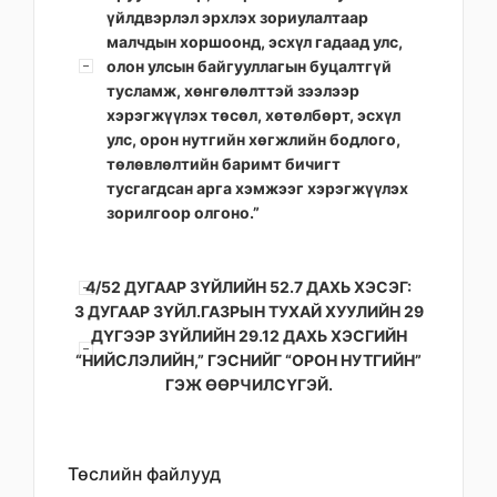
үйлдвэрлэл эрхлэх зориулалтаар
малчдын хоршоонд, эсхүл гадаад улс,
олон улсын байгууллагын буцалтгүй
тусламж, хөнгөлөлттэй зээлээр
хэрэгжүүлэх төсөл, хөтөлбөрт, эсхүл
улс, орон нутгийн хөгжлийн бодлого,
төлөвлөлтийн баримт бичигт
тусгагдсан арга хэмжээг хэрэгжүүлэх
зорилгоор олгоно.”
4/52 ДУГААР ЗҮЙЛИЙН 52.7 ДАХЬ ХЭСЭГ:
3 ДУГААР ЗҮЙЛ.ГАЗРЫН ТУХАЙ ХУУЛИЙН 29
ДҮГЭЭР ЗҮЙЛИЙН 29.12 ДАХЬ ХЭСГИЙН
“НИЙСЛЭЛИЙН,” ГЭСНИЙГ “ОРОН НУТГИЙН”
ГЭЖ ӨӨРЧИЛСҮГЭЙ.
Төслийн файлууд