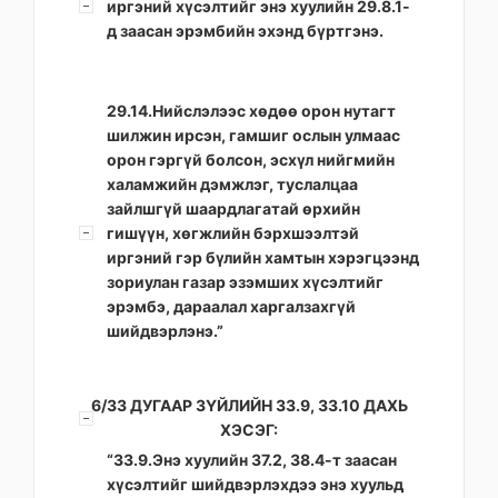
иргэний хүсэлтийг энэ хуулийн 29.8.1-
д заасан эрэмбийн эхэнд бүртгэнэ.
29.14.Нийслэлээс хөдөө орон нутагт
шилжин ирсэн, гамшиг ослын улмаас
орон гэргүй болсон, эсхүл нийгмийн
халамжийн дэмжлэг, туслалцаа
зайлшгүй шаардлагатай өрхийн
гишүүн, хөгжлийн бэрхшээлтэй
иргэний гэр бүлийн хамтын хэрэгцээнд
зориулан газар эзэмших хүсэлтийг
эрэмбэ, дараалал харгалзахгүй
шийдвэрлэнэ.”
6/33 ДУГААР ЗҮЙЛИЙН 33.9, 33.10 ДАХЬ
ХЭСЭГ:
“33.9.Энэ хуулийн 37.2, 38.4-т заасан
хүсэлтийг шийдвэрлэхдээ энэ хуульд