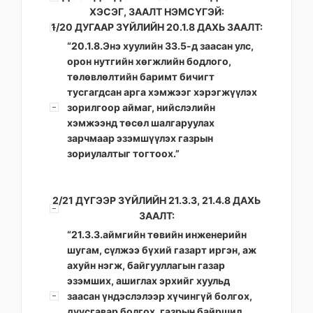
ХЭСЭГ, ЗААЛТ НЭМСҮГЭЙ:
1/20 ДУГААР ЗҮЙЛИЙН 20.1.8 ДАХЬ ЗААЛТ:
“20.1.8.Энэ хуулийн 33.5-д заасан улс,
орон нутгийн хөгжлийн бодлого,
төлөвлөлтийн баримт бичигт
тусгагдсан арга хэмжээг хэрэгжүүлэх
зорилгоор аймаг, нийслэлийн
хэмжээнд төсөл шалгаруулах
зарчмаар эзэмшүүлэх газрын
зориулалтыг тогтоох.”
2/21 ДҮГЭЭР ЗҮЙЛИЙН 21.3.3, 21.4.8 ДАХЬ
ЗААЛТ:
“21.3.3.аймгийн төвийн инженерийн
шугам, сүлжээ бүхий газарт иргэн, аж
ахуйн нэгж, байгууллагын газар
эзэмших, ашиглах эрхийг хуульд
заасан үндэслэлээр хүчингүй болгох,
дуусгавар болгох, газрын байршил