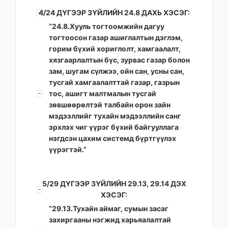
4/24 ДҮГЭЭР ЗҮЙЛИЙН 24.8 ДАХЬ ХЭСЭГ:
“24.8.Хууль тогтоомжийн дагуу
тогтоосон газар ашиглалтын дэглэм,
горим бүхий хориглолт, хамгаалалт,
хязгаарлалтын бүс, зурвас газар болон
зам, шугам сүлжээ, ойн сан, усны сан,
тусгай хамгаалалттай газар, газрын
тос, ашигт малтмалын тусгай
зөвшөөрөлтэй талбайн орон зайн
мэдээллийг тухайн мэдээллийн санг
эрхлэх чиг үүрэг бүхий байгууллага
нэгдсэн цахим системд бүртгүүлэх
үүрэгтэй.”
5/29 ДҮГЭЭР ЗҮЙЛИЙН 29.13, 29.14 ДЭХ
ХЭСЭГ:
“29.13.Тухайн аймаг, сумын засаг
захиргааны нэгжид харьяалалтай