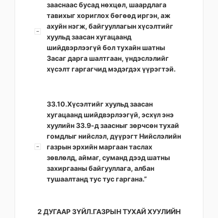
зааснаас бусад нөхцөл, шаардлага
тавихыг хориглох бөгөөд иргэн, аж
ахуйн нэгж, байгууллагын хүсэлтийг
хуульд заасан хугацаанд
шийдвэрлээгүй бол тухайн шатны
Засаг дарга шалтгаан, үндэслэлийг
хүсэлт гаргагчид мэдэгдэх үүрэгтэй.
33.10.Хүсэлтийг хуульд заасан
хугацаанд шийдвэрлээгүй, эсхүл энэ
хуулийн 33.9-д заасныг зөрчсөн тухай
гомдлыг нийслэл, дүүрэгт Нийслэлийн
газрын эрхийн маргаан таслах
зөвлөлд, аймаг, суманд дээд шатны
захиргааны байгууллага, албан
тушаалтанд тус тус гаргана.”
2 ДУГААР ЗҮЙЛ.ГАЗРЫН ТУХАЙ ХУУЛИЙН