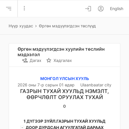
more_vert
login
account_circle
English
Нүүр хуудас
Өргөн мэдүүлэгдсэн төслүүд
Өргөн мэдүүлэгдсэн хуулийн төслийн
мэдээлэл
person_add
star_border
Дагах
Хадгалах
МОНГОЛ УЛСЫН ХУУЛЬ
2026 оны 7-р сарын 01 өдөр
Ulaanbaatar city
ГАЗРЫН ТУХАЙ ХУУЛЬД НЭМЭЛТ,
ӨӨРЧЛӨЛТ ОРУУЛАХ ТУХАЙ
0
1 ДҮГЭЭР ЗҮЙЛ.ГАЗРЫН ТУХАЙ ХУУЛЬД
ДООР ДУРДСАН АГУУЛГАТАЙ ДАРААХ