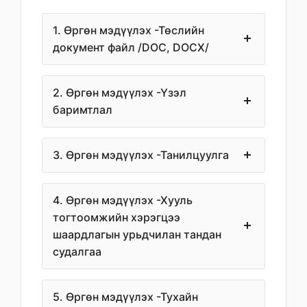
1. Өргөн мэдүүлэх -Төслийн
документ файл /DOC, DOCX/
2. Өргөн мэдүүлэх -Үзэл
баримтлал
3. Өргөн мэдүүлэх -Танилцуулга
4. Өргөн мэдүүлэх -Хууль
тогтоомжийн хэрэгцээ
шаардлагын урьдчилан тандан
судалгаа
5. Өргөн мэдүүлэх -Тухайн