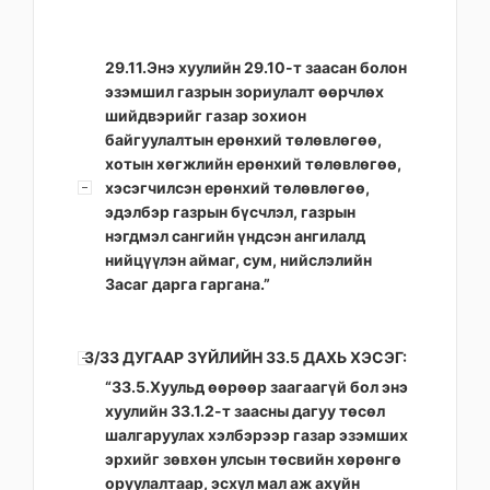
29.11.Энэ хуулийн 29.10-т заасан болон
эзэмшил газрын зориулалт өөрчлөх
шийдвэрийг газар зохион
байгуулалтын ерөнхий төлөвлөгөө,
хотын хөгжлийн ерөнхий төлөвлөгөө,
хэсэгчилсэн ерөнхий төлөвлөгөө,
эдэлбэр газрын бүсчлэл, газрын
нэгдмэл сангийн үндсэн ангилалд
нийцүүлэн аймаг, сум, нийслэлийн
Засаг дарга гаргана.”
3/33 ДУГААР ЗҮЙЛИЙН 33.5 ДАХЬ ХЭСЭГ:
“33.5.Хуульд өөрөөр заагаагүй бол энэ
хуулийн 33.1.2-т заасны дагуу төсөл
шалгаруулах хэлбэрээр газар эзэмших
эрхийг зөвхөн улсын төсвийн хөрөнгө
оруулалтаар, эсхүл мал аж ахуйн