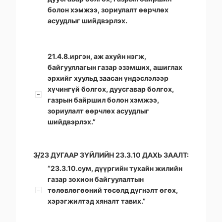
болон хэмжээ, зориулалт өөрчлөх
асуудлыг шийдвэрлэх.
21.4.8.иргэн, аж ахуйн нэгж,
байгууллагын газар эзэмших, ашиглах
эрхийг хуульд заасан үндэслэлээр
хүчингүй болгох, дуусгавар болгох,
газрын байршил болон хэмжээ,
зориулалт өөрчлөх асуудлыг
шийдвэрлэх.”
3/23 ДУГААР ЗҮЙЛИЙН 23.3.10 ДАХЬ ЗААЛТ:
“23.3.10.сум, дүүргийн тухайн жилийн
газар зохион байгуулалтын
төлөвлөгөөний төсөлд дүгнэлт өгөх,
хэрэгжилтэд хяналт тавих.”