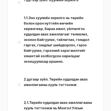
1.1.Энэ хуулийн зорилго нь төрийн
болон орон нутгийн өмчийн
хөрөнгөөр, бараа ажил, үйлчилгээ
худалдан авах ажиллагааг төлөвлөх,
зохион байгуулах, тайлагнах, гомдол
гаргах, гомдлыг шийдвэрлэх, гэрээ
байгуулах, гэрээний хэрэгжилтийг
хянахтай холбогдсон харилцааг
зохицуулахад оршино.
2 дугаар зүйл. Төрийн худалдан авах
ажиллагааны хууль тогтоомж
2.1.Төрийн худалдан авах ажиллагааны
хууль тогтоомж нь Монгол Улсын