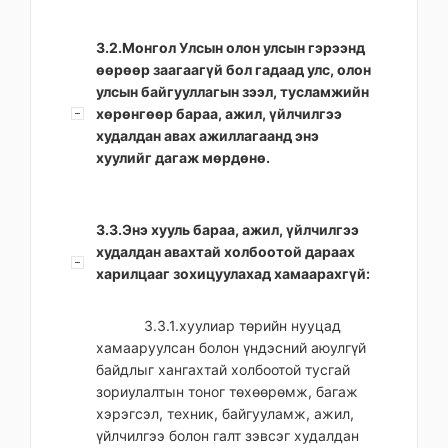
3.2.Монгол Улсын олон улсын гэрээнд
өөрөөр заагаагүй бол гадаад улс, олон
улсын байгууллагын зээл, тусламжийн
хөрөнгөөр бараа, ажил, үйлчилгээ
худалдан авах ажиллагаанд энэ
хуулийг дагаж мөрдөнө.
3.3.Энэ хууль бараа, ажил, үйлчилгээ
худалдан авахтай холбоотой дараах
харилцааг зохицуулахад хамаарахгүй:
3.3.1.хуулиар төрийн нууцад
хамааруулсан болон үндэсний аюулгүй
байдлыг хангахтай холбоотой тусгай
зориулалтын тоног төхөөрөмж, багаж
хэрэгсэл, техник, байгууламж, ажил,
үйлчилгээ болон галт зэвсэг худалдан