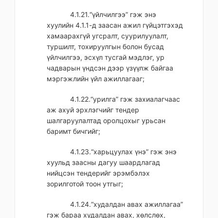
4.1.21.“үйлчилгээ” гэж энэ
хуулийн 4.1.1-д заасан ажил гүйцэтгэхэд
хамаарахгүй угсралт, суурилуулалт,
туршилт, тохируулгын болон бусад
үйлчилгээ, эсхүл тусгай мэдлэг, ур
чадварын үндсэн дээр үзүүлж байгаа
мэргэжлийн үйл ажиллагааг;
4.1.22.“урилга” гэж захиалагчаас
аж ахуй эрхлэгчийг тендер
шалгаруулалтад оролцохыг урьсан
баримт бичгийг;
4.1.23.“харьцуулах үнэ” гэж энэ
хуульд заасны дагуу шаардлагад
нийцсэн тендерийг эрэмбэлэх
зорилготой тоон утгыг;
4.1.24.“худалдан авах ажиллагаа”
гэж бараа худалдан авах, хөлслөх,