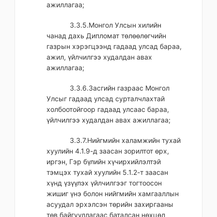
ажиллагаа;
3.3.5.Монгол Улсын хилийн
чанад дахь Дипломат төлөөлөгчийн
газрын хэрэгцээнд гадаад улсад бараа,
ажил, үйлчилгээ худалдан авах
ажиллагаа;
3.3.6.Засгийн газраас Монгол
Улсыг гадаад улсад сурталчлахтай
холбоотойгоор гадаад улсаас бараа,
үйлчилгээ худалдан авах ажиллагаа;
3.3.7.Нийгмийн халамжийн тухай
хуулийн 4.1.9-д заасан зорилтот өрх,
иргэн, Гэр бүлийн хүчирхийлэлтэй
тэмцэх тухай хуулийн 5.1.2-т заасан
хүнд үзүүлэх үйлчилгээг тогтоосон
жишиг үнэ болон нийгмийн хамгааллын
асуудал эрхэлсэн төрийн захиргааны
төв байгууллагаас баталсан нөхцөл