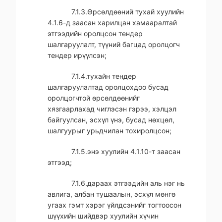
7.1.3.Өрсөлдөөний тухай хуулийн
4.1.6-д заасан харилцан хамааралтай
этгээдийн оролцсон тендер
шалгаруулалт, түүний багцад оролцогч
тендер ирүүлсэн;
7.1.4.тухайн тендер
шалгаруулалтад оролцохдоо бусад
оролцогчтой өрсөлдөөнийг
хязгаарлахад чиглэсэн гэрээ, хэлцэл
байгуулсан, эсхүл үнэ, бусад нөхцөл,
шалгуурыг урьдчилан тохиролцсон;
7.1.5.энэ хуулийн 4.1.10-т заасан
этгээд;
7.1.6.дараах этгээдийн аль нэг нь
авлига, албан тушаалын, эсхүл мөнгө
угаах гэмт хэрэг үйлдсэнийг тогтоосон
шүүхийн шийдвэр хуулийн хүчин