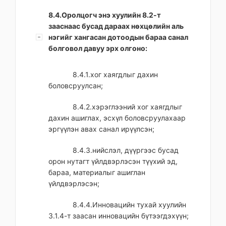
8.4.Оролцогч энэ хуулийн 8.2-т
зааснаас бусад дараах нөхцөлийн аль
нэгийг хангасан дотоодын бараа санал
болговол давуу эрх олгоно:
8.4.1.хог хаягдлыг дахин
боловсруулсан;
8.4.2.хэрэглээний хог хаягдлыг
дахин ашиглах, эсхүл боловсруулахаар
эргүүлэн авах санал ирүүлсэн;
8.4.3.нийслэл, дүүргээс бусад
орон нутагт үйлдвэрлэсэн түүхий эд,
бараа, материалыг ашиглан
үйлдвэрлэсэн;
8.4.4.Инновацийн тухай хуулийн
3.1.4-т заасан инновацийн бүтээгдэхүүн;