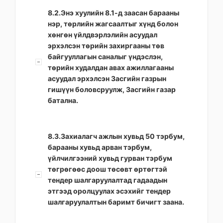
8.2.Энэ хуулийн 8.1-д заасан барааны
нэр, төрлийн жагсаалтыг хүнд болон
хөнгөн үйлдвэрлэлийн асуудал
эрхэлсэн төрийн захиргааны төв
байгууллагын саналыг үндэслэн,
төрийн худалдан авах ажиллагааны
асуудал эрхэлсэн Засгийн газрын
гишүүн боловсруулж, Засгийн газар
батална.
8.3.Захиалагч ажлын хувьд 50 тэрбум,
барааны хувьд арван тэрбум,
үйлчилгээний хувьд гурван тэрбум
төгрөгөөс доош төсөвт өртөгтэй
тендер шалгаруулалтад гадаадын
этгээд оролцуулах эсэхийг тендер
шалгаруулалтын баримт бичигт заана.