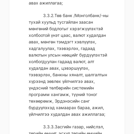
авах ажиллагаа;
3.3.2.Төв банк /Монголбанк/-ны
тухай хуульд тусгайлан заасан
мөнгөний бодлогыг хэрэгжүүлэхтэй
холбоотой үнэт цаас, валют худалдан
авах, мөнгөн тэмдэгт хэвлүүлэх,
хадгалуулах, тээвэрлэх, гадаад
валютын улсын нөөцийг бүрдүүлэхтэй
холбогдуулан гадаад валют, алт
худалдан авах, цэвэршүүлэх,
тээвэрлэх, банкны хяналт, шалгалтын
хүрээнд зөвлөх үйлчилгээ авах,
үндэсний төлбөрийн системийн
программ хангамж, түүний тоног
төхөөрөмж, Эрдэнэсийн санг
бүрдүүлэхэд хамаарах бараа, ажил,
үйлчилгээ худалдан авах ажиллагаа;
3.3.3.Засгийн газар, нийслэл,
төрийн өмчит, эсхүл төрийн өмчийн