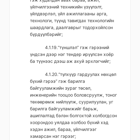
үйлчилгээний техникийн үзүүлэлт,
үйлдвэрлэл, үйл ажиллагааны арга,
технологи, түүнд тавигдах технологийн
шаардлага, даалгаврыг тодорхойлсон
бүрдүүлбэрийг;
4.1.19.“түншлэл” гэж гэрээний
үндсэн дээр нэг тендер ирүүлсэн хоёр
ба түүнээс дээш аж ахуй эрхлэгчийг;
4.1.20.“түлхүүр гардуулах нөхцөл
бүхий гэрээ” гэж барилга
байгууламжийн зураг төсөл,
инженерийн тооцоо боловсруулж, тоног
төхөөрөмж нийлүүлж, суурилуулан, уг
барилга байгууламжийг барьж,
ашиглалтад бэлэн болгохтой холбогдсон
хоорондоо уялдаа холбоо бүхий хэд
хэдэн ажил, бараа, үйлчилгээг
хамарсан нэг гэрээг;