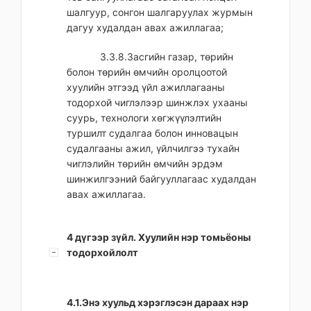
шалгуур, сонгон шалгаруулах журмын
дагуу худалдан авах ажиллагаа;
3.3.8.Засгийн газар, төрийн
болон төрийн өмчийн оролцоотой
хуулийн этгээд үйл ажиллагааны
тодорхой чиглэлээр шинжлэх ухааны
суурь, технологи хөгжүүлэлтийн
туршилт судалгаа болон инновацын
судалгааны ажил, үйлчилгээ тухайн
чиглэлийн төрийн өмчийн эрдэм
шинжилгээний байгууллагаас худалдан
авах ажиллагаа.
4 дүгээр зүйл. Хуулийн нэр томьёоны
тодорхойлолт
4.1.Энэ хуульд хэрэглэсэн дараах нэр