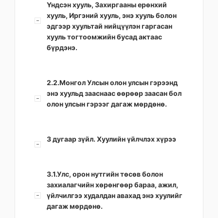
Үндсэн хууль, Захиргааны ерөнхий
хууль, Иргэний хууль, энэ хууль болон
эдгээр хуультай нийцүүлэн гаргасан
хууль тогтоомжийн бусад актаас
бүрдэнэ.
2.2.Монгол Улсын олон улсын гэрээнд
энэ хуульд зааснаас өөрөөр заасан бол
олон улсын гэрээг дагаж мөрдөнө.
3 дугаар зүйл. Хуулийн үйлчлэх хүрээ
3.1.Улс, орон нутгийн төсөв болон
захиалагчийн хөрөнгөөр бараа, ажил,
үйлчилгээ худалдан авахад энэ хуулийг
дагаж мөрдөнө.