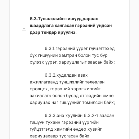
6.3.Түншлэлийн гишүүд дараах
шаардлага хангасан гэрээний үндсэн
дээр тендер ирүүлнэ:
6.3.1.гэрээний үүрэг гүйцэтгэхэд
бүх гишүүний хамтран болон тус бүр
хүлээх үүрэг, хариуцлагыг заасан байх;
6.3.2.худалдан авах
ажиллагаанд түншлэлийг төлөөлөн
оролцох, гэрээний хэрэгжилтийг
захиалагч болон бусад этгээдийн өмнө
хариуцах нэг гишүүнийг томилсон байх;
6.3.3.энэ хуулийн 6.3.2-т заасан
гишүүн тухайн гэрээний үүргийн
гүйцэтгэлд хамгийн өндөр хувийг
хариуцахаар тусгасан байх.