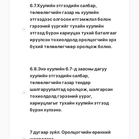
6.7.Хуулийн этгээдийн салбар,
төлөөлөгчийн газар нь хуулийн
этгээдээс олгосон итгэмжлэл болон
гэрээний үүргийг тухайн хуулийн
этгээд бүрэн хариуцах тухай баталгааг
ирүүлсэн тохиолдолд оролцогчийн эрх
бүхий төлөөлөгчөөр оролцож болно.
6.8.Энэ хуулийн 6.7-д заасны дагуу
хуулийн этгээдийн салбар,
төлөөлөгчийн газар тендер
шалгаруулалтад оролцож, шалгарсан
тохиолдолд гэрээний үүрэг,
хариуцлагыг тухайн хуулийн этгээд
бүрэн хүлээнэ.
7 дугаар зүйл. Оролцогчийн ерөнхий
шаардлага