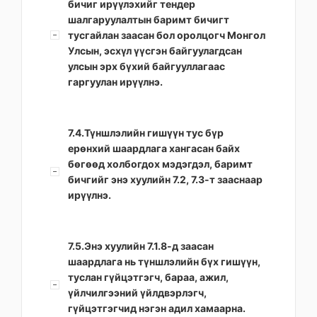
бичиг ирүүлэхийг тендер
шалгаруулалтын баримт бичигт
тусгайлан заасан бол оролцогч Монгол
Улсын, эсхүл үүсгэн байгуулагдсан
улсын эрх бүхий байгууллагаас
гаргуулан ирүүлнэ.
7.4.Түншлэлийн гишүүн тус бүр
ерөнхий шаардлага хангасан байх
бөгөөд холбогдох мэдэгдэл, баримт
бичгийг энэ хуулийн 7.2, 7.3-т зааснаар
ирүүлнэ.
7.5.Энэ хуулийн 7.1.8-д заасан
шаардлага нь түншлэлийн бүх гишүүн,
туслан гүйцэтгэгч, бараа, ажил,
үйлчилгээний үйлдвэрлэгч,
гүйцэтгэгчид нэгэн адил хамаарна.