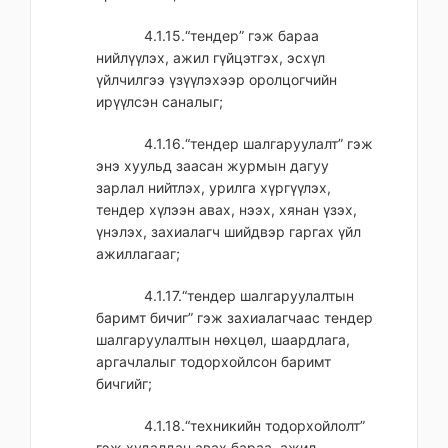
4.1.15.“тендер” гэж бараа
нийлүүлэх, ажил гүйцэтгэх, эсхүл
үйлчилгээ үзүүлэхээр оролцогчийн
ирүүлсэн саналыг;
4.1.16.“тендер шалгаруулалт” гэж
энэ хуульд заасан журмын дагуу
зарлал нийтлэх, урилга хүргүүлэх,
тендер хүлээн авах, нээх, хянан үзэх,
үнэлэх, захиалагч шийдвэр гаргах үйл
ажиллагааг;
4.1.17.“тендер шалгаруулалтын
баримт бичиг” гэж захиалагчаас тендер
шалгаруулалтын нөхцөл, шаардлага,
аргачлалыг тодорхойлсон баримт
бичгийг;
4.1.18.“техникийн тодорхойлолт”
гэж худалдан авах бараа, ажил,