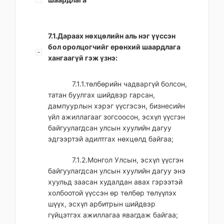
7.1.Дараах нөхцөлийн аль нэг үүссэн
бол оролцогчийг ерөнхий шаардлага
хангаагүй гэж үзнэ:
7.1.1.төлбөрийн чадваргүй болсон,
татан буулгах шийдвэр гарсан,
дампуурлын хэрэг үүсгэсэн, бизнесийн
үйл ажиллагааг зогсоосон, эсхүл үүсгэн
байгуулагдсан улсын хуулийн дагуу
эдгээртэй адилтгах нөхцөлд байгаа;
7.1.2.Монгол Улсын, эсхүл үүсгэн
байгуулагдсан улсын хуулийн дагуу энэ
хуульд заасан худалдан авах гэрээтэй
холбоотой үүссэн өр төлбөр төлүүлэх
шүүх, эсхүл арбитрын шийдвэр
гүйцэтгэх ажиллагаа явагдаж байгаа;