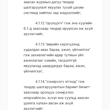
заасан журмын дагуу тендер
шалгаруулалт явуулах тухай цахим
системд нийтлэх зар мэдээллийг;
4.1.12.“оролцогч” гэж энэ хуулийн
6.1-д зааснаар тендер ирүүлсэн аж ахуй
эрхлэгчийг;
4.1.13.“өөрийн хэрэгцээнд
худалдан авах бараа, ажил, үйлчилгээ”
гэж захиалагчийн өдөр тутмын үйл
ажиллагааг хэвийн, тасралтгүй
явуулахад шаардагдах бараа, ажил,
үйлчилгээг;
4.1.14.“сонирхогч этгээд” гэж
тендер шалгаруулалтын баримт бичигт
зааснаар оролцох сонирхлоо
илэрхийлсэн, эсхүл энэ хуульд заасан
урилга хүлээн авсан аж ахуй
эрхлэгчийг;