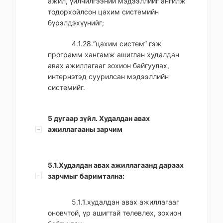
ажил, үйлчилгээний мэдээллийг ангилж
тодорхойлсон цахим системийн
бүрэлдэхүүнийг;
4.1.28.“цахим систем” гэж
программ хангамж ашиглан худалдан
авах ажиллагааг зохион байгуулах,
интернэтэд суурилсан мэдээллийн
системийг.
5 дугаар зүйл. Худалдан авах
ажиллагааны зарчим
5.1.Худалдан авах ажиллагаанд дараах
зарчмыг баримтална:
5.1.1.худалдан авах ажиллагааг
оновчтой, үр ашигтай төлөвлөх, зохион