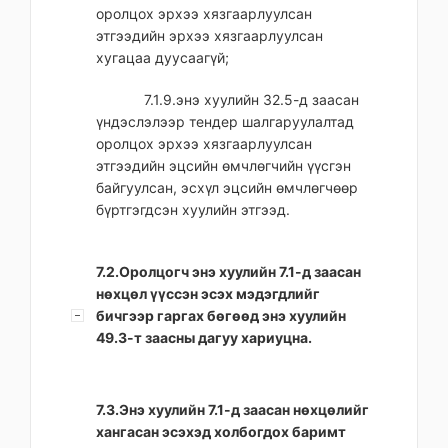
оролцох эрхээ хязгаарлуулсан
этгээдийн эрхээ хязгаарлуулсан
хугацаа дуусаагүй;
7.1.9.энэ хуулийн 32.5-д заасан
үндэслэлээр тендер шалгаруулалтад
оролцох эрхээ хязгаарлуулсан
этгээдийн эцсийн өмчлөгчийн үүсгэн
байгуулсан, эсхүл эцсийн өмчлөгчөөр
бүртгэгдсэн хуулийн этгээд.
7.2.Оролцогч энэ хуулийн 7.1-д заасан
нөхцөл үүссэн эсэх мэдэгдлийг
бичгээр гаргах бөгөөд энэ хуулийн
49.3-т заасны дагуу хариуцна.
7.3.Энэ хуулийн 7.1-д заасан нөхцөлийг
хангасан эсэхэд холбогдох баримт