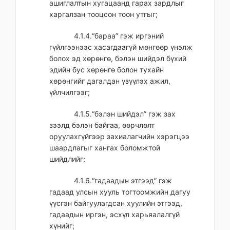
ашиглалтын хугацаанд гарах зардлыг
харгалзан тооцсон тоон утгыг;
4.1.4.“бараа” гэж иргэний
гүйлгээнээс хасагдаагүй мөнгөөр үнэлж
болох эд хөрөнгө, бэлэн шийдэл бүхий
эдийн бус хөрөнгө болон тухайн
хөрөнгийг дагалдан үзүүлэх ажил,
үйлчилгээг;
4.1.5.“бэлэн шийдэл” гэж зах
зээлд бэлэн байгаа, өөрчлөлт
оруулахгүйгээр захиалагчийн хэрэгцээ
шаардлагыг хангах боломжтой
шийдлийг;
4.1.6.“гадаадын этгээд” гэж
гадаад улсын хууль тогтоомжийн дагуу
үүсгэн байгуулагдсан хуулийн этгээд,
гадаадын иргэн, эсхүл харьяалалгүй
хүнийг;