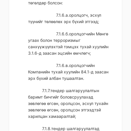
төгөлдөр болсон:
7.1.6.а.оролцогч, эсхүл
түүнийг төлөөлөх эрх бүхий этгээд;
7.1.6.б.оролцогчийн Мөнгө
угаах болон терроризмыг
санхүүжүүлэхтэй тэмцэх тухай хуулийн
3.1.6-д заасан эцсийн өмчлөгч;
7.1.6.в.оролцогчийн
Компанийн тухай хуулийн 84.1-д заасан
эрх бүхий албан тушаалтан.
7.1.7.тендер шалгаруулалтын
баримт бичгийг боловсруулахад
зөвлөгөө өгсөн, оролцсон, эсхүл тухайн
зөвлөгөө өгсөн, оролцсон этгээдтэй
харилцан хамааралтай;
7.1.8.тендер шалгаруулалтад