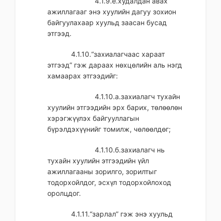
4.1.9.е.худалдан авах
ажиллагааг энэ хуулийн дагуу зохион
байгуулахаар хуульд заасан бусад
этгээд.
4.1.10.“захиалагчаас хараат
этгээд” гэж дараах нөхцөлийн аль нэгд
хамаарах этгээдийг:
4.1.10.а.захиалагч тухайн
хуулийн этгээдийн эрх барих, төлөөлөн
хэрэгжүүлэх байгууллагын
бүрэлдэхүүнийг томилж, чөлөөлдөг;
4.1.10.б.захиалагч нь
тухайн хуулийн этгээдийн үйл
ажиллагааны зорилго, зорилтыг
тодорхойлдог, эсхүл тодорхойлоход
оролцдог.
4.1.11.“зарлал” гэж энэ хуульд