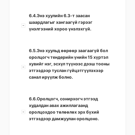
6.4.Энэ хуулийн 6.3-т заасан
шаардлагыг хангаагүй гэрээг
үнэлгээний хороо үнэлэхгүй.
6.5.Энэ хуульд өөрөөр заагаагүй бол
оролцогч тендерийн үнийн 15 хүртэл
хувийг нэг, эсхүл түүнээс дээш тооны
этгээдээр туслан гүйцэтгүүлэхээр
санал ирүүлж болно.
6.6.Оролцогч, сонирхогч этгээд
худалдан авах ажиллагаанд
оролцохдоо төлөөлөх эрх бүхий
этгээдээр дамжуулан оролцоно.