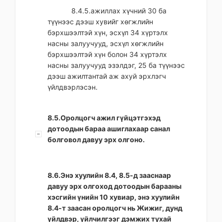
8.4.5.ажиллах хүчний 30 ба
түүнээс дээш хувийг хөгжлийн
бэрхшээлтэй хүн, эсхүл 34 хүртэлх
насны залуучууд, эсхүл хөгжлийн
бэрхшээлтэй хүн болон 34 хүртэлх
насны залуучууд эзэлдэг, 25 ба түүнээс
дээш ажилтантай аж ахуй эрхлэгч
үйлдвэрлэсэн.
8.5.Оролцогч ажил гүйцэтгэхэд
дотоодын бараа ашиглахаар санал
болговол давуу эрх олгоно.
8.6.Энэ хуулийн 8.4, 8.5-д зааснаар
давуу эрх олгоход дотоодын барааны
хэсгийн үнийн 10 хувиар, энэ хуулийн
8.4-т заасан оролцогч нь Жижиг, дунд
үйлдвэр, үйлчилгээг дэмжих тухай