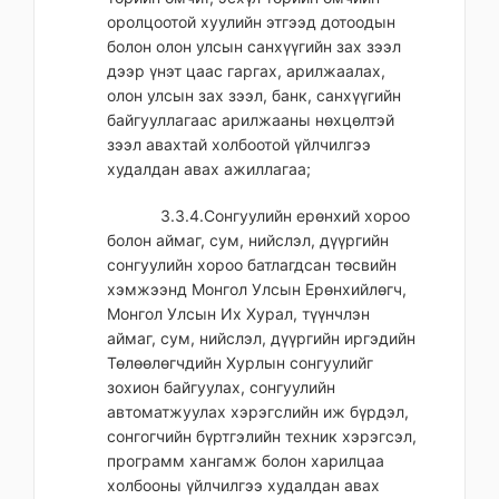
оролцоотой хуулийн этгээд дотоодын
болон олон улсын санхүүгийн зах зээл
дээр үнэт цаас гаргах, арилжаалах,
олон улсын зах зээл, банк, санхүүгийн
байгууллагаас арилжааны нөхцөлтэй
зээл авахтай холбоотой үйлчилгээ
худалдан авах ажиллагаа;
3.3.4.Сонгуулийн ерөнхий хороо
болон аймаг, сум, нийслэл, дүүргийн
сонгуулийн хороо батлагдсан төсвийн
хэмжээнд Монгол Улсын Ерөнхийлөгч,
Монгол Улсын Их Хурал, түүнчлэн
аймаг, сум, нийслэл, дүүргийн иргэдийн
Төлөөлөгчдийн Хурлын сонгуулийг
зохион байгуулах, сонгуулийн
автоматжуулах хэрэгслийн иж бүрдэл,
сонгогчийн бүртгэлийн техник хэрэгсэл,
программ хангамж болон харилцаа
холбооны үйлчилгээ худалдан авах