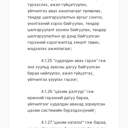
түрээслэх, ажил гүйцэтгүүлэх,
үйлчилгээ авах ажиллагааг төлөвлөх,
тендер шалгаруулалтын аргыг сонгох,
үнэлгээний хороо байгуулах, тендер
шалгаруулалт зохион байгуулах, тендер
шалгаруулалтын үр дүнд байгуулсан
гэрээний хэрэгжилтэд хяналт тавих,
мэдээлэх ажиллагааг;
4.1.25.“худалдан авах гэрээ” гэж
энэ хуульд заасны дагуу байгуулсан
бараа нийлүүлэх, ажил гүйцэтгэх,
үйлчилгээ үзүүлэх гэрээг;
4.1.26.“цахим дэлгүүр” гэж
ерөнхий гэрээний дагуу бараа,
үйлчилгээг худалдан авахад зориулсан
цахим системийн бүрэлдэхүүнийг;
4.1.27.“цахим каталог” гэж бараа,