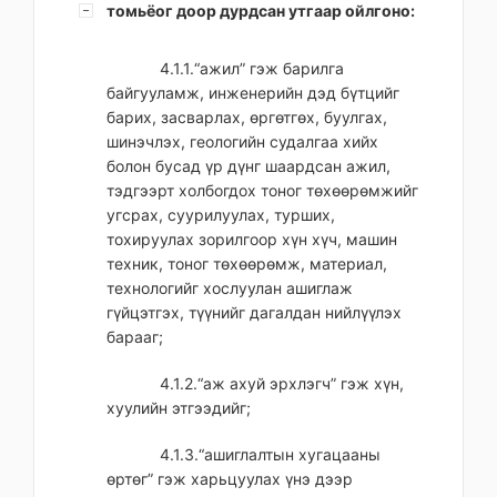
томьёог доор дурдсан утгаар ойлгоно:
4.1.1.“ажил” гэж барилга
байгууламж, инженерийн дэд бүтцийг
барих, засварлах, өргөтгөх, буулгах,
шинэчлэх, геологийн судалгаа хийх
болон бусад үр дүнг шаардсан ажил,
тэдгээрт холбогдох тоног төхөөрөмжийг
угсрах, суурилуулах, турших,
тохируулах зорилгоор хүн хүч, машин
техник, тоног төхөөрөмж, материал,
технологийг хослуулан ашиглаж
гүйцэтгэх, түүнийг дагалдан нийлүүлэх
барааг;
4.1.2.“аж ахуй эрхлэгч” гэж хүн,
хуулийн этгээдийг;
4.1.3.“ашиглалтын хугацааны
өртөг” гэж харьцуулах үнэ дээр