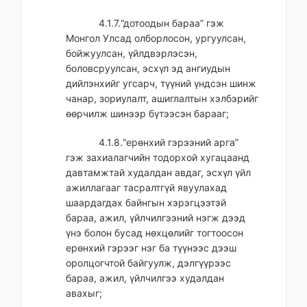
4.1.7.“дотоодын бараа” гэж
Монгол Улсад олборлосон, ургуулсан,
бойжуулсан, үйлдвэрлэсэн,
боловсруулсан, эсхүл эд ангиудын
дийлэнхийг угсарч, түүний үндсэн шинж
чанар, зориулалт, ашиглалтын хэлбэрийг
өөрчилж шинээр бүтээсэн барааг;
4.1.8.“ерөнхий гэрээний арга”
гэж захиалагчийн тодорхой хугацаанд
давтамжтай худалдан авдаг, эсхүл үйл
ажиллагааг тасралтгүй явуулахад
шаардагдах байнгын хэрэгцээтэй
бараа, ажил, үйлчилгээний нэгж дээд
үнэ болон бусад нөхцөлийг тогтоосон
ерөнхий гэрээг нэг ба түүнээс дээш
оролцогчтой байгуулж, дэлгүүрээс
бараа, ажил, үйлчилгээ худалдан
авахыг;