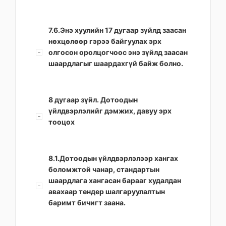
7.6.Энэ хуулийн 17 дугаар зүйлд заасан
нөхцөлөөр гэрээ байгуулах эрх
олгосон оролцогчоос энэ зүйлд заасан
шаардлагыг шаардахгүй байж болно.
8 дугаар зүйл. Дотоодын
үйлдвэрлэлийг дэмжих, давуу эрх
тооцох
8.1.Дотоодын үйлдвэрлэлээр хангах
боломжтой чанар, стандартын
шаардлага хангасан барааг худалдан
авахаар тендер шалгаруулалтын
баримт бичигт заана.