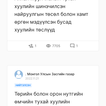
хуулийн шинэчилсэн
найруулгын төсөл болон хамт
өргөн мэдүүлсэн бусад
хуулийн төслүүд
person_add
remove_red_eye
mode_comment
1
7705
1
. Монгол Улсын Засгийн газар
2022.11.21
НИЙТЭЛСЭН
Төрийн болон орон нутгийн
өмчийн тухай хуулийн