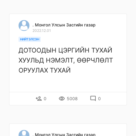
. Монгол Улсын Засгийн газар
2022.12.01
НИЙТЭЛСЭН
ДОТООДЫН ЦЭРГИЙН ТУХАЙ
ХУУЛЬД НЭМЭЛТ, ӨӨРЧЛӨЛТ
ОРУУЛАХ ТУХАЙ
person_add
remove_red_eye
mode_comment
0
5008
0
. Монгол Улсын Засгийн газар