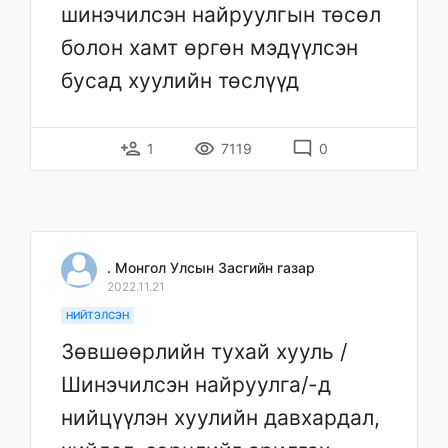
шинэчилсэн найруулгын төсөл
болон хамт өргөн мэдүүлсэн
бусад хуулийн төслүүд
person_add
remove_red_eye
mode_comment
1
7119
0
. Монгол Улсын Засгийн газар
2022.11.21
НИЙТЭЛСЭН
Зөвшөөрлийн тухай хууль /
Шинэчилсэн найруулга/-д
нийцүүлэн хуулийн давхардал,