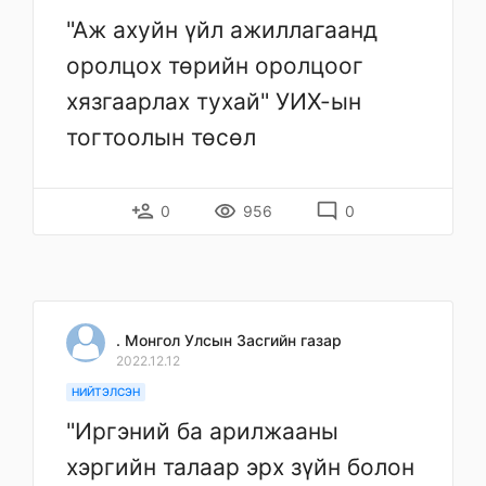
"Аж ахуйн үйл ажиллагаанд
оролцох төрийн оролцоог
хязгаарлах тухай" УИХ-ын
тогтоолын төсөл
person_add
remove_red_eye
mode_comment
0
956
0
. Монгол Улсын Засгийн газар
2022.12.12
НИЙТЭЛСЭН
"Иргэний ба арилжааны
хэргийн талаар эрх зүйн болон