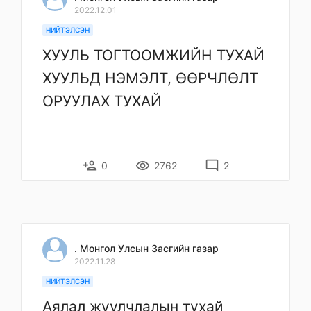
2022.12.01
НИЙТЭЛСЭН
ХУУЛЬ ТОГТООМЖИЙН ТУХАЙ
ХУУЛЬД НЭМЭЛТ, ӨӨРЧЛӨЛТ
ОРУУЛАХ ТУХАЙ
person_add
remove_red_eye
mode_comment
0
2762
2
. Монгол Улсын Засгийн газар
2022.11.28
НИЙТЭЛСЭН
Аялал жуулчлалын тухай