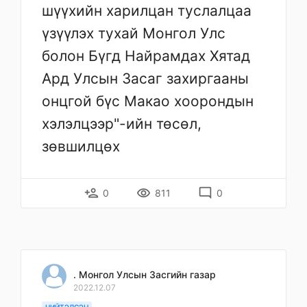
шүүхийн харилцан туслалцаа
үзүүлэх тухай Монгол Улс
болон Бүгд Найрамдах Хятад
Ард Улсын Засаг захиргааны
онцгой бүс Макао хоорондын
хэлэлцээр"-ийн төсөл,
зөвшилцөх
person_add
remove_red_eye
mode_comment
0
811
0
. Монгол Улсын Засгийн газар
2022.12.07