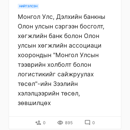
НИЙТЭЛСЭН
Монгол Улс, Дэлхийн банкны
Олон улсын сэргээн босголт,
хөгжлийн банк болон Олон
улсын хөгжлийн ассоциаци
хоорондын "Монгол Улсын
тээврийн холболт болон
логистикийг сайжруулах
төсөл"-ийн Зээлийн
хэлэлцээрийн төсөл,
зөвшилцөх
person_add
remove_red_eye
mode_comment
0
895
0