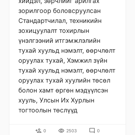
хийдэл, зөрчлийг арилгах
зорилгоор боловсруулсан
Стандартчилал, техникийн
зохицуулалт тохирлын
үнэлгээний итгэмжлэлийн
тухай хуульд нэмэлт, өөрчлөлт
оруулах тухай, Хэмжил зүйн
тухай хуульд нэмэлт, өөрчлөлт
оруулах тухай хуулийн төсөл
болон хамт өргөн мэдүүлсэн
хууль, Улсын Их Хурлын
тогтоолын төслүүд
person_add
remove_red_eye
mode_comment
0
2503
0