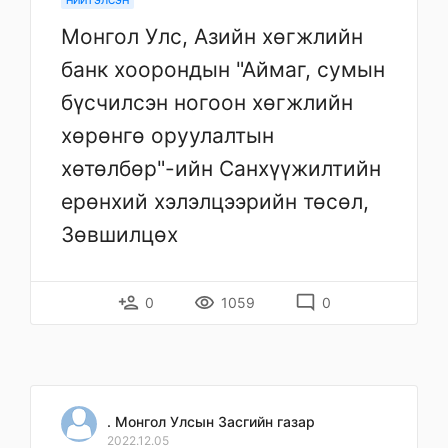
НИЙТЭЛСЭН
Монгол Улс, Азийн хөгжлийн
банк хоорондын "Аймаг, сумын
бүсчилсэн ногоон хөгжлийн
хөрөнгө оруулалтын
хөтөлбөр"-ийн Санхүүжилтийн
ерөнхий хэлэлцээрийн төсөл,
Зөвшилцөх
person_add
remove_red_eye
mode_comment
0
1059
0
. Монгол Улсын Засгийн газар
2022.12.05