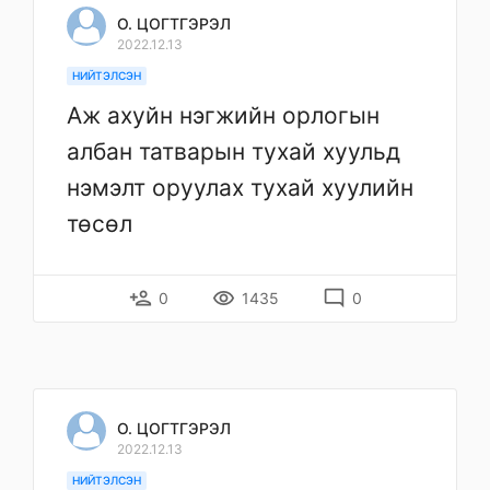
О. ЦОГТГЭРЭЛ
2022.12.13
НИЙТЭЛСЭН
Аж ахуйн нэгжийн орлогын
албан татварын тухай хуульд
нэмэлт оруулах тухай хуулийн
төсөл
person_add
remove_red_eye
mode_comment
0
1435
0
О. ЦОГТГЭРЭЛ
2022.12.13
НИЙТЭЛСЭН