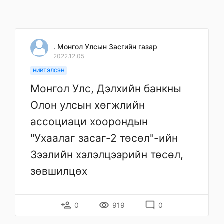
. Монгол Улсын Засгийн газар
2022.12.05
НИЙТЭЛСЭН
Монгол Улс, Дэлхийн банкны
Олон улсын хөгжлийн
ассоциаци хоорондын
"Ухаалаг засаг-2 төсөл"-ийн
Зээлийн хэлэлцээрийн төсөл,
зөвшилцөх
person_add
remove_red_eye
mode_comment
0
919
0