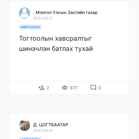
. Монгол Улсын Засгийн газар
2022.06.17
НИЙТЭЛСЭН
Тогтоолын хавсралтыг
шинэчлэн батлах тухай
person_add
remove_red_eye
mode_comment
2
977
0
Д. ЦОГТБААТАР
2022.06.14