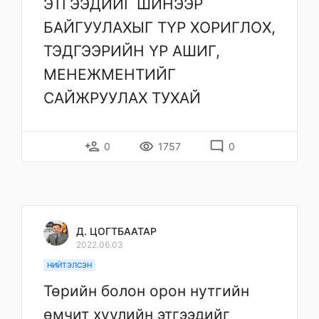
ЭТГЭЭДИЙГ ШИНЭЭР
БАЙГУУЛАХЫГ ТҮР ХОРИГЛОХ,
ТЭДГЭЭРИЙН ҮР АШИГ,
МЕНЕЖМЕНТИЙГ
САЙЖРУУЛАХ ТУХАЙ
person_add
remove_red_eye
mode_comment
0
1757
0
Д. ЦОГТБААТАР
2022.06.03
НИЙТЭЛСЭН
Төрийн болон орон нутгийн
өмчит хуулийн этгээдийг