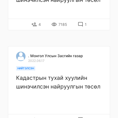
person_add
remove_red_eye
mode_comment
4
7185
1
. Монгол Улсын Засгийн газар
2022.06.17
НИЙТЭЛСЭН
Кадастрын тухай хуулийн
шинэчилсэн найруулгын төсөл