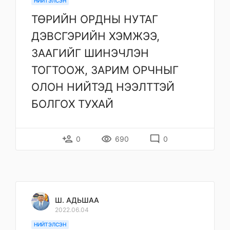
НИЙТЭЛСЭН
ТӨРИЙН ОРДНЫ НУТАГ
ДЭВСГЭРИЙН ХЭМЖЭЭ,
ЗААГИЙГ ШИНЭЧЛЭН
ТОГТООЖ, ЗАРИМ ОРЧНЫГ
ОЛОН НИЙТЭД НЭЭЛТТЭЙ
БОЛГОХ ТУХАЙ
person_add
remove_red_eye
mode_comment
0
690
0
Ш. АДЬШАА
2022.06.04
НИЙТЭЛСЭН