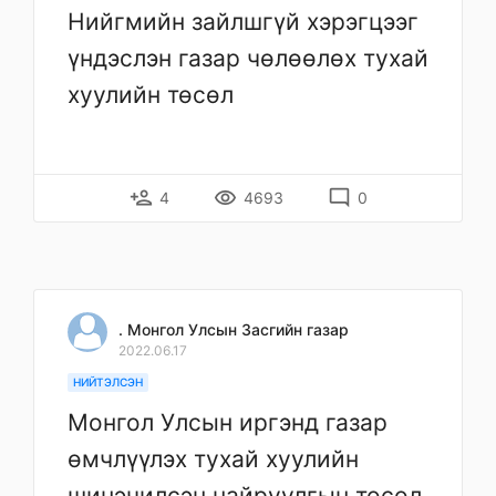
Нийгмийн зайлшгүй хэрэгцээг
үндэслэн газар чөлөөлөх тухай
хуулийн төсөл
person_add
remove_red_eye
mode_comment
4
4693
0
. Монгол Улсын Засгийн газар
2022.06.17
НИЙТЭЛСЭН
Монгол Улсын иргэнд газар
өмчлүүлэх тухай хуулийн
шинэчилсэн найруулгын төсөл