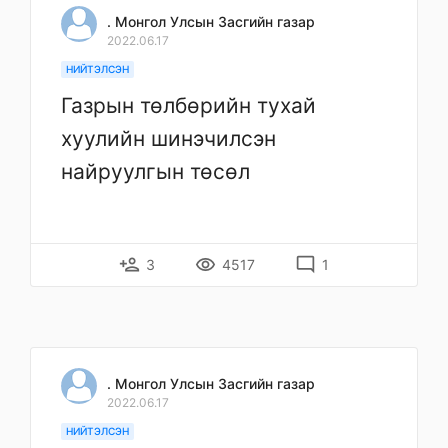
. Монгол Улсын Засгийн газар
2022.06.17
НИЙТЭЛСЭН
Газрын төлбөрийн тухай
хуулийн шинэчилсэн
найруулгын төсөл
person_add
remove_red_eye
mode_comment
3
4517
1
. Монгол Улсын Засгийн газар
2022.06.17
НИЙТЭЛСЭН