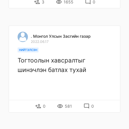
person_add
remove_red_eye
mode_comment
3
1655
0
. Монгол Улсын Засгийн газар
2022.06.17
НИЙТЭЛСЭН
Тогтоолын хавсралтыг
шинэчлэн батлах тухай
person_add
remove_red_eye
mode_comment
0
581
0