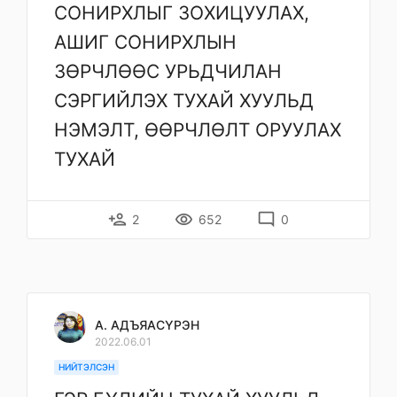
СОНИРХЛЫГ ЗОХИЦУУЛАХ,
АШИГ СОНИРХЛЫН
ЗӨРЧЛӨӨС УРЬДЧИЛАН
СЭРГИЙЛЭХ ТУХАЙ ХУУЛЬД
НЭМЭЛТ, ӨӨРЧЛӨЛТ ОРУУЛАХ
ТУХАЙ
person_add
remove_red_eye
mode_comment
2
652
0
А. АДЪЯАСҮРЭН
2022.06.01
НИЙТЭЛСЭН