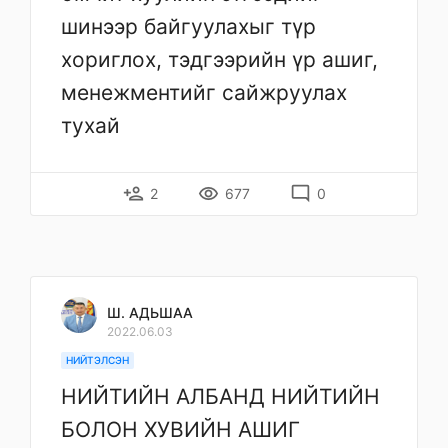
шинээр байгуулахыг түр
хориглох, тэдгээрийн үр ашиг,
менежментийг сайжруулах
тухай
person_add
remove_red_eye
mode_comment
2
677
0
Ш. АДЬШАА
2022.06.03
НИЙТЭЛСЭН
НИЙТИЙН АЛБАНД НИЙТИЙН
БОЛОН ХУВИЙН АШИГ