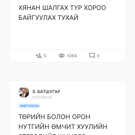
ХЯНАН ШАЛГАХ ТҮР ХОРОО
БАЙГУУЛАХ ТУХАЙ
person_add
remove_red_eye
mode_comment
0
1064
0
Э. БАТШУГАР
2022.06.04
НИЙТЭЛСЭН
ТӨРИЙН БОЛОН ОРОН
НУТГИЙН ӨМЧИТ ХУУЛИЙН