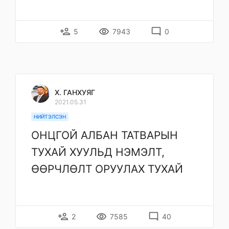
person_add
remove_red_eye
mode_comment
5
7943
0
Х. ГАНХУЯГ
2021.05.31
НИЙТЭЛСЭН
ОНЦГОЙ АЛБАН ТАТВАРЫН
ТУХАЙ ХУУЛЬД НЭМЭЛТ,
ӨӨРЧЛӨЛТ ОРУУЛАХ ТУХАЙ
person_add
remove_red_eye
mode_comment
2
7585
40