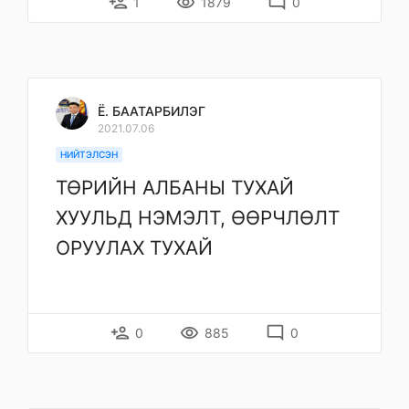
person_add
remove_red_eye
mode_comment
1
1879
0
Ё. БААТАРБИЛЭГ
2021.07.06
НИЙТЭЛСЭН
ТӨРИЙН АЛБАНЫ ТУХАЙ
ХУУЛЬД НЭМЭЛТ, ӨӨРЧЛӨЛТ
ОРУУЛАХ ТУХАЙ
person_add
remove_red_eye
mode_comment
0
885
0