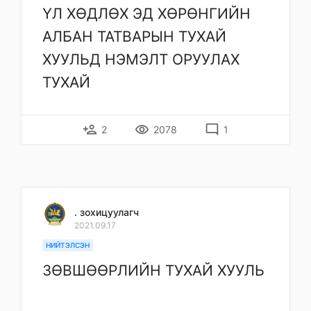
ҮЛ ХӨДЛӨХ ЭД ХӨРӨНГИЙН
АЛБАН ТАТВАРЫН ТУХАЙ
ХУУЛЬД НЭМЭЛТ ОРУУЛАХ
ТУХАЙ
person_add
remove_red_eye
mode_comment
2
2078
1
. зохицуулагч
2021.09.17
НИЙТЭЛСЭН
ЗӨВШӨӨРЛИЙН ТУХАЙ ХУУЛЬ