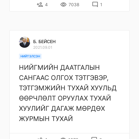
person_add
remove_red_eye
mode_comment
4
7038
1
Б. БЕЙСЕН
2021.09.01
НИЙТЭЛСЭН
НИЙГМИЙН ДААТГАЛЫН
САНГААС ОЛГОХ ТЭТГЭВЭР,
ТЭТГЭМЖИЙН ТУХАЙ ХУУЛЬД
ӨӨРЧЛӨЛТ ОРУУЛАХ ТУХАЙ
ХУУЛИЙГ ДАГАЖ МӨРДӨХ
ЖУРМЫН ТУХАЙ