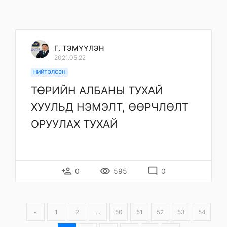
Г. ТЭМҮҮЛЭН
2021.05.22
НИЙТЭЛСЭН
ТӨРИЙН АЛБАНЫ ТУХАЙ
ХУУЛЬД НЭМЭЛТ, ӨӨРЧЛӨЛТ
ОРУУЛАХ ТУХАЙ
person_add
remove_red_eye
mode_comment
0
595
0
«
1
2
...
50
51
52
53
54