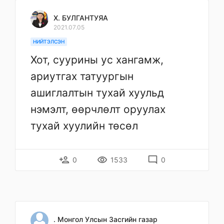
Х. БУЛГАНТУЯА
2021.07.05
НИЙТЭЛСЭН
Хот, суурины ус хангамж,
ариутгах татуургын
ашиглалтын тухай хуульд
нэмэлт, өөрчлөлт оруулах
тухай хуулийн төсөл
person_add
remove_red_eye
mode_comment
0
1533
0
. Монгол Улсын Засгийн газар