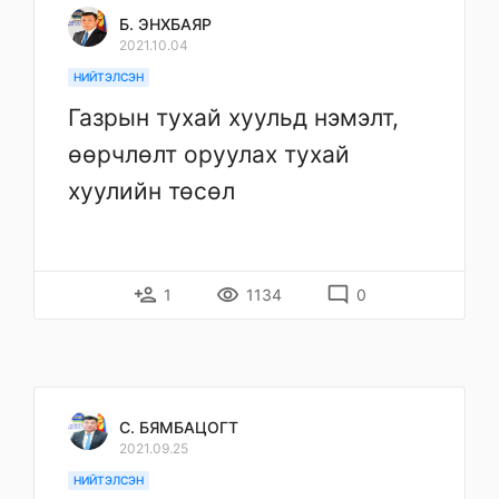
Б. ЭНХБАЯР
2021.10.04
НИЙТЭЛСЭН
Газрын тухай хуульд нэмэлт,
өөрчлөлт оруулах тухай
хуулийн төсөл
person_add
remove_red_eye
mode_comment
1
1134
0
С. БЯМБАЦОГТ
2021.09.25
НИЙТЭЛСЭН