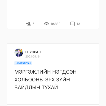
person_add
remove_red_eye
mode_comment
6
18383
13
Н. УЧРАЛ
2021.09.16
НИЙТЭЛСЭН
МЭРГЭЖЛИЙН НЭГДСЭН
ХОЛБООНЫ ЭРХ ЗҮЙН
БАЙДЛЫН ТУХАЙ