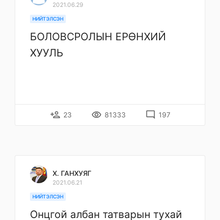
2021.06.29
НИЙТЭЛСЭН
БОЛОВСРОЛЫН ЕРӨНХИЙ
ХУУЛЬ
person_add
remove_red_eye
mode_comment
23
81333
197
Х. ГАНХУЯГ
2021.06.21
НИЙТЭЛСЭН
Онцгой албан татварын тухай