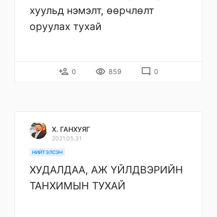
хуульд нэмэлт, өөрчлөлт
оруулах тухай
person_add
remove_red_eye
mode_comment
0
859
0
Х. ГАНХУЯГ
2021.05.31
НИЙТЭЛСЭН
ХУДАЛДАА, АЖ ҮЙЛДВЭРИЙН
ТАНХИМЫН ТУХАЙ