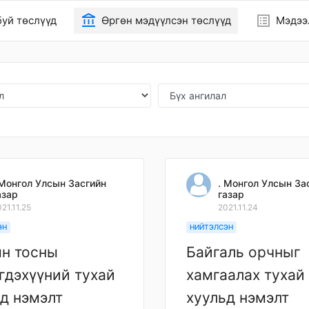
account_balance
list_alt
уй төслүүд
Өргөн мэдүүлсэн төслүүд
Мэдээ
 Монгол Улсын Засгийн
. Монгол Улсын За
азар
газар
21.11.25
2021.11.24
ЭН
НИЙТЭЛСЭН
ын тосны
Байгаль орчныг
гдэхүүний тухай
хамгаалах тухай
д нэмэлт
хуульд нэмэлт