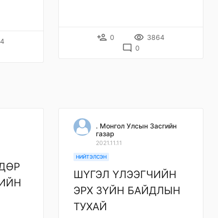
person_add
remove_red_eye
0
3864
84
mode_comment
0
. Монгол Улсын Засгийн
газар
2021.11.11
НИЙТЭЛСЭН
ДӨР
ШҮГЭЛ ҮЛЭЭГЧИЙН
РИЙН
ЭРХ ЗҮЙН БАЙДЛЫН
Н
ТУХАЙ