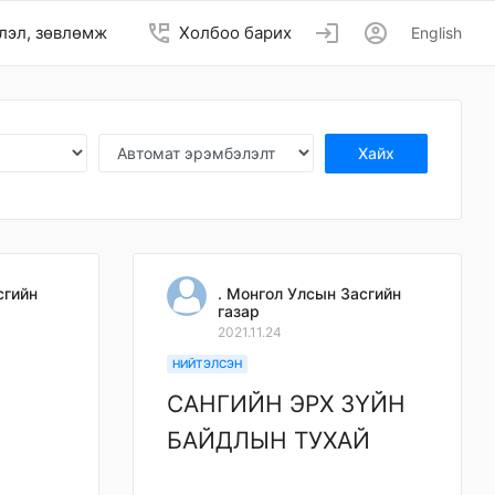
perm_phone_msg
login
account_circle
лэл, зөвлөмж
Холбоо барих
English
Хайх
сгийн
. Монгол Улсын Засгийн
газар
2021.11.24
НИЙТЭЛСЭН
САНГИЙН ЭРХ ЗҮЙН
БАЙДЛЫН ТУХАЙ