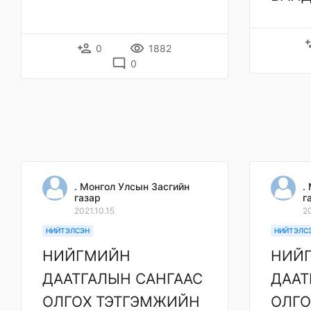
pers
person_add
remove_red_eye
0
1882
mode_comment
0
. Монгол Улсын Засгийн
.
газар
г
2021.10.15
20
НИЙТЭЛСЭН
НИЙТЭЛС
НИЙГМИЙН
НИЙ
ДААТГАЛЫН САНГААС
ДААТ
ОЛГОХ ТЭТГЭМЖИЙН
ОЛГО