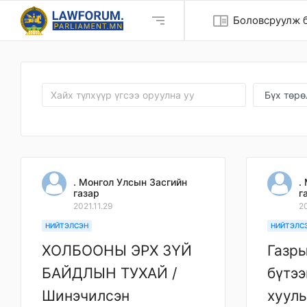
chrome_reader_mode
Боловсруулж б
. Монгол Улсын Засгийн
.
газар
г
2021.11.29
20
НИЙТЭЛСЭН
НИЙТЭЛС
ХОЛБООНЫ ЭРХ ЗҮЙ
Газр
БАЙДЛЫН ТУХАЙ /
бүтээ
Шинэчилсэн
хууль