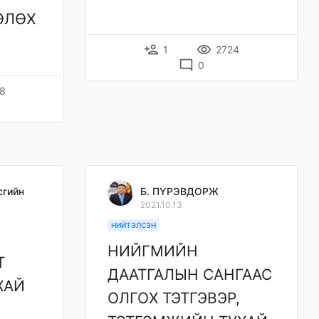
ӨЛӨХ
person_add
remove_red_eye
1
2724
mode_comment
0
8
сгийн
Б. ПҮРЭВДОРЖ
2021.10.13
НИЙТЭЛСЭН
НИЙГМИЙН
Т
ДААТГАЛЫН САНГААС
ХАЙ
ОЛГОХ ТЭТГЭВЭР,