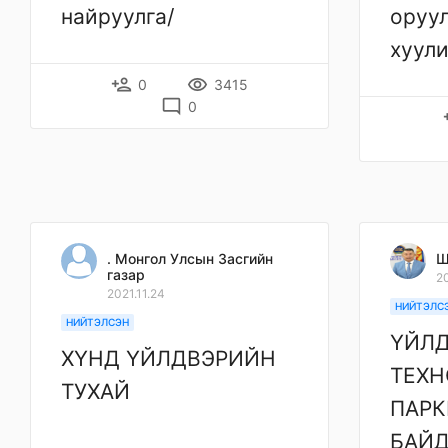
найруулга/
оруул
хуули
person_add
remove_red_eye
0
3415
mode_comment
0
pe
. Монгол Улсын Засгийн
Ш
газар
20
2021.11.24
НИЙТЭЛС
НИЙТЭЛСЭН
ҮЙЛД
ХҮНД ҮЙЛДВЭРИЙН
ТЕХ
ТУХАЙ
ПАРК
БАЙД