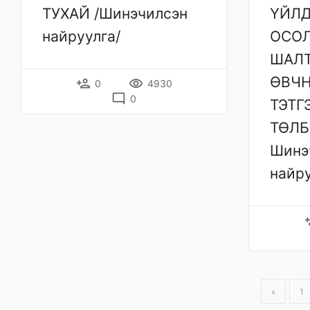
ТУХАЙ /Шинэчилсэн
ҮЙЛ
найруулга/
ОСОЛ
ШАЛТ
ӨВЧН
person_add
remove_red_eye
0
4930
mode_comment
0
ТЭТГ
ТӨЛБ
Шинэ
найру
per
«
1