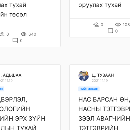
ах тухай
оруулах тухай
йн төсөл
person_add
remove_red_eye
0
10
mode_comment
0
rson_add
remove_red_eye
0
640
mode_comment
0
. АДЬШАА
Ц. ТУВААН
21.11.19
2021.11.19
ЭН
НИЙТЭЛСЭН
ВЭРЛЭЛ,
НАС БАРСАН ӨН
НОЛОГИЙН
НАСНЫ ТЭТГЭВ
ИЙН ЭРХ ЗҮЙН
ЗЭЭЛ АВАГЧИЙ
ЛЫН ТУХАЙ
ТЭТГЭВРИЙН