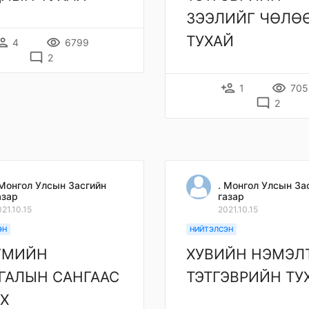
ЗЭЭЛИЙГ ЧӨЛӨ
ТУХАЙ
on_add
remove_red_eye
4
6799
mode_comment
2
person_add
remove_red_eye
1
705
mode_comment
2
 Монгол Улсын Засгийн
. Монгол Улсын За
азар
газар
21.10.15
2021.10.15
ЭН
НИЙТЭЛСЭН
ГМИЙН
ХУВИЙН НЭМЭЛ
ГАЛЫН САНГААС
ТЭТГЭВРИЙН ТУ
Х