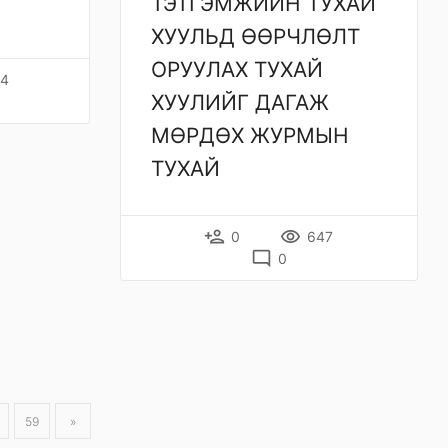
ТЭТГЭМЖИЙН ТУХАЙ
ХУУЛЬД ӨӨРЧЛӨЛТ
ОРУУЛАХ ТУХАЙ
4
ХУУЛИЙГ ДАГАЖ
МӨРДӨХ ЖУРМЫН
ТУХАЙ
person_add
remove_red_eye
0
647
mode_comment
0
59
»