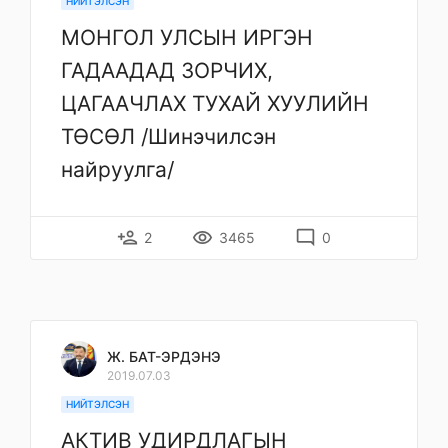
НИЙТЭЛСЭН
МОНГОЛ УЛСЫН ИРГЭН
ГАДААДАД ЗОРЧИХ,
ЦАГААЧЛАХ ТУХАЙ ХУУЛИЙН
ТӨСӨЛ /Шинэчилсэн
найруулга/
person_add
remove_red_eye
mode_comment
2
3465
0
Ж. БАТ-ЭРДЭНЭ
2019.07.03
НИЙТЭЛСЭН
АКТИВ УДИРДЛАГЫН