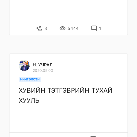
person_add
remove_red_eye
mode_comment
3
5444
1
Н. УЧРАЛ
2020.05.03
НИЙТЭЛСЭН
ХУВИЙН ТЭТГЭВРИЙН ТУХАЙ
ХУУЛЬ