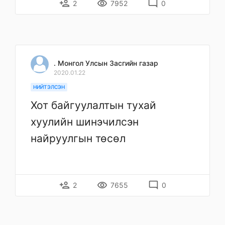
person_add
remove_red_eye
mode_comment
2
7952
0
. Монгол Улсын Засгийн газар
2020.01.22
НИЙТЭЛСЭН
Хот байгуулалтын тухай
хуулийн шинэчилсэн
найруулгын төсөл
person_add
remove_red_eye
mode_comment
2
7655
0