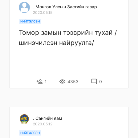
. Монгол Улсын Засгийн газар
2020.05.15
НИЙТЭЛСЭН
Төмөр замын тээврийн тухай /
шинэчилсэн найруулга/
person_add
remove_red_eye
mode_comment
1
4353
0
. Сангийн яам
2020.05.12
НИЙТЭЛСЭН