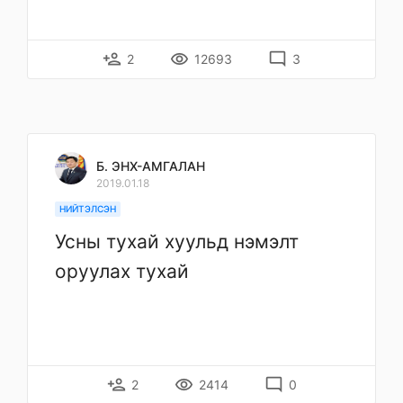
person_add
remove_red_eye
mode_comment
2
12693
3
Б. ЭНХ-АМГАЛАН
2019.01.18
НИЙТЭЛСЭН
Усны тухай хуульд нэмэлт
оруулах тухай
person_add
remove_red_eye
mode_comment
2
2414
0