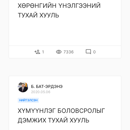
ХӨРӨНГИЙН ҮНЭЛГЭЭНИЙ
ТУХАЙ ХУУЛЬ
person_add
remove_red_eye
mode_comment
1
7336
0
Б. БАТ-ЭРДЭНЭ
2020.05.06
НИЙТЭЛСЭН
ХҮМҮҮНЛЭГ БОЛОВСРОЛЫГ
ДЭМЖИХ ТУХАЙ ХУУЛЬ