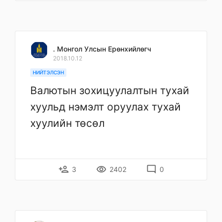
. Монгол Улсын Ерөнхийлөгч
2018.10.12
НИЙТЭЛСЭН
Валютын зохицуулалтын тухай
хуульд нэмэлт оруулах тухай
хуулийн төсөл
person_add
remove_red_eye
mode_comment
3
2402
0