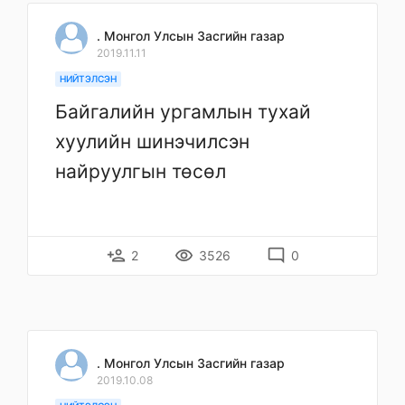
. Монгол Улсын Засгийн газар
2019.11.11
НИЙТЭЛСЭН
Байгалийн ургамлын тухай
хуулийн шинэчилсэн
найруулгын төсөл
person_add
remove_red_eye
mode_comment
2
3526
0
. Монгол Улсын Засгийн газар
2019.10.08