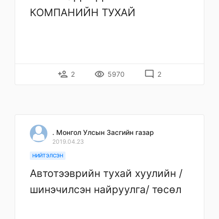
КОМПАНИЙН ТУХАЙ
person_add
remove_red_eye
mode_comment
2
5970
2
. Монгол Улсын Засгийн газар
2019.04.23
НИЙТЭЛСЭН
Автотээврийн тухай хуулийн /
шинэчилсэн найруулга/ төсөл