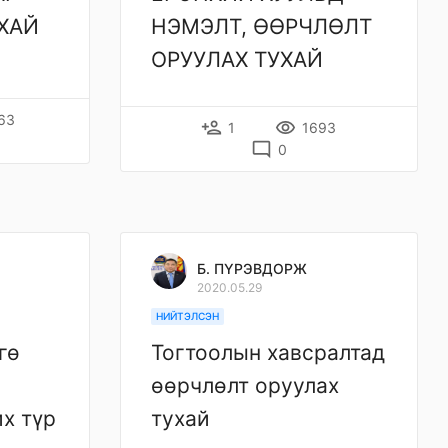
ХАЙ
НЭМЭЛТ, ӨӨРЧЛӨЛТ
ОРУУЛАХ ТУХАЙ
63
person_add
remove_red_eye
1
1693
mode_comment
0
Б. ПҮРЭВДОРЖ
2020.05.29
НИЙТЭЛСЭН
гө
Тогтоолын хавсралтад
өөрчлөлт оруулах
х түр
тухай