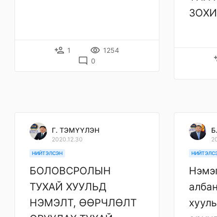
ЗОХИ
person_add
remove_red_eye
1
1254
per
mode_comment
0
Г. ТЭМҮҮЛЭН
Б
2020.12.30
2
НИЙТЭЛСЭН
НИЙТЭЛС
БОЛОВСРОЛЫН
Нэмэ
ТУХАЙ ХУУЛЬД
албан
НЭМЭЛТ, ӨӨРЧЛӨЛТ
хууль