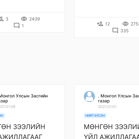
on_add
remove_red_eye
3
2439
person_add
remove_red_eye
12
275
mode_comment
1
mode_comment
335
 Монгол Улсын Засгийн
. Монгол Улсын За
азар
газар
21.01.08
2021.01.01
ЭН
НИЙТЭЛСЭН
ӨН ЗЭЭЛИЙН
МӨНГӨН ЗЭЭЛИ
АЖИЛЛАГААГ
ҮЙЛ АЖИЛЛАГА