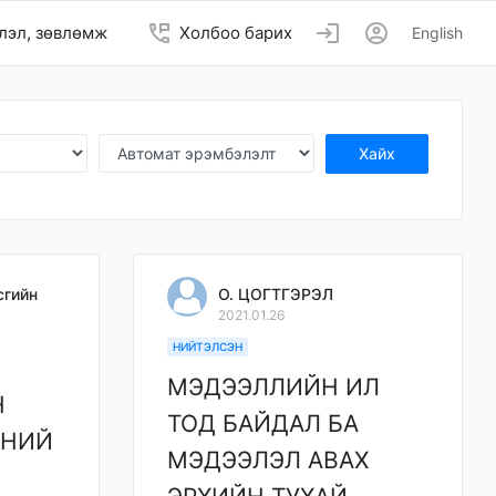
perm_phone_msg
login
account_circle
лэл, зөвлөмж
Холбоо барих
English
Хайх
сгийн
О. ЦОГТГЭРЭЛ
2021.01.26
НИЙТЭЛСЭН
МЭДЭЭЛЛИЙН ИЛ
Н
ТОД БАЙДАЛ БА
ҮНИЙ
МЭДЭЭЛЭЛ АВАХ