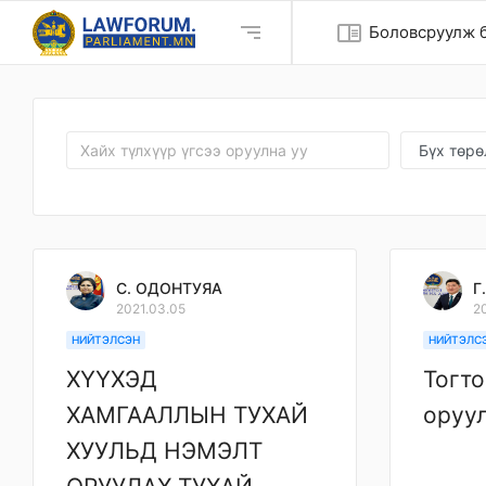
chrome_reader_mode
Боловсруулж б
С. ОДОНТУЯА
Г
2021.03.05
2
НИЙТЭЛСЭН
НИЙТЭЛС
ХҮҮХЭД
Тогто
ХАМГААЛЛЫН ТУХАЙ
оруул
ХУУЛЬД НЭМЭЛТ