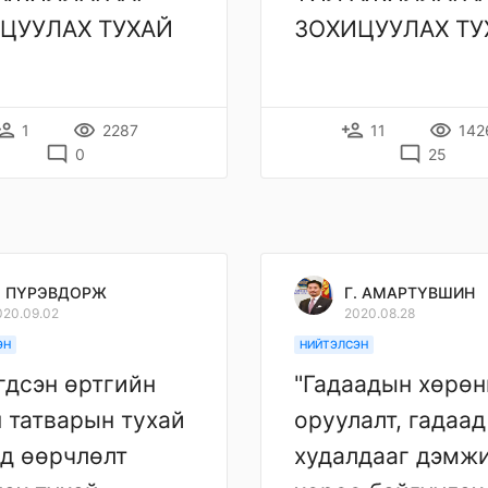
ЦУУЛАХ ТУХАЙ
ЗОХИЦУУЛАХ ТУ
son_add
remove_red_eye
person_add
remove_red_eye
1
2287
11
142
mode_comment
mode_comment
0
25
. ПҮРЭВДОРЖ
Г. АМАРТҮВШИН
020.09.02
2020.08.28
ЭН
НИЙТЭЛСЭН
гдсэн өртгийн
"Гадаадын хөрөн
 татварын тухай
оруулалт, гадаад
д өөрчлөлт
худалдааг дэмжи