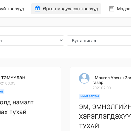
account_balance
list_alt
уй төслүүд
Өргөн мэдүүлсэн төслүүд
Мэдээ
. ТЭМҮҮЛЭН
. Монгол Улсын За
газар
021.03.05
2021.02.09
ЭН
НИЙТЭЛСЭН
олд нэмэлт
ЭМ, ЭМНЭЛГИЙ
ах тухай
ХЭРЭГЛЭГДЭХҮ
ТУХАЙ