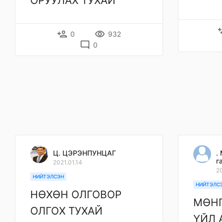
ОРУУЛАХ ТУХАЙ
pers
person_add
remove_red_eye
0
932
mode_comment
0
Ц. ЦЭРЭНПУНЦАГ
.
г
2021.01.14
20
НИЙТЭЛСЭН
НИЙТЭЛС
НӨХӨН ОЛГОВОР
МӨНГ
ОЛГОХ ТУХАЙ
ҮЙЛ 