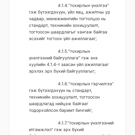
4.1.4.“тохирлын үнэлгээ”
гэж бүтээгдэхүүн, үйл явц, ажилтны ур
чадвар, менежментийн тогтолцоо нь
стандарт, техникийн зохицуулалт,
тогтоосон шаардлагыг хангаж байгаа
эсэхийг тогтоох үйл ажиллагааг;
4.1.5."тохирлын
үнэлгээний байгууллага" гэж энэ
хуулийн 4.1.4-т заасан үйл ажиллагааг
эрхлэх эрх бүхий байгууллагыг;
4.1.6.“тохирлын гэрчилгээ”
гэж бүтээгдэхүүн нь стандарт,
техникийн зохицуулалт, тогтоосон
шаардлагад нийцэж байгааг
тодорхойлсон баримт бичгийг;
4.1.7.“тохирлын үнэлгээний
итгэмжлэл” гэж эрх бүхий