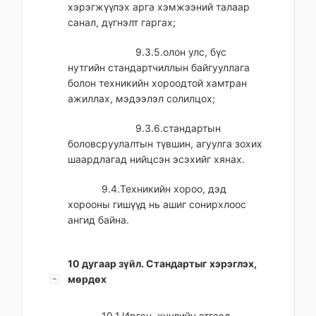
хэрэгжүүлэх арга хэмжээний талаар
санал, дүгнэлт гаргах;
9.3.5.олон улс, бүс
нутгийн стандартчиллын байгууллага
болон техникийн хороодтой хамтран
ажиллах, мэдээлэл солилцох;
9.3.6.стандартын
боловсруулалтын түвшин, агуулга зохих
шаардлагад нийцсэн эсэхийг хянах.
9.4.Техникийн хороо, дэд
хорооны гишүүд нь ашиг сонирхлоос
ангид байна.
10 дугаар зүйл. Стандартыг хэрэглэх,
мөрдөх
10.1.Иргэн, хуулийн этгээд