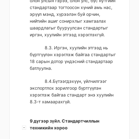
олон улсын гэрээ, олон улс, бүс нутгийн
стандартаар тогтоосон хүний амь нас,
эрүүл мэнд, хүрээлэн буй орчин,
нийтийн ашиг сонирхлыг хамгаалах
шаардлагыг бууруулсан стандартыг
иргэн, хуулийн этгээд хэрэглэхгүй.
8.3. Иргэн, хуулийн этгээд нь
бүртгүүлэн хэрэглэж байгаа стандартыг
18 сарын дотор үндэсний стандартаар
батлуулна.
8.4.Бүтээгдэхүүн, үйлчилгээг
экспортлох зорилгоор бүртгүүлэн
хэрэглэж байгаа стандарт энэ хуулийн
8.3-т хамаарахгүй.
9 дүгээр зүйл. Стандартчиллын
техникийн хороо