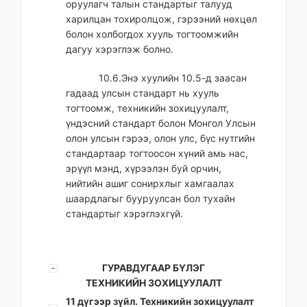
оруулагч талын стандартыг талууд
харилцан тохиролцож, гэрээний нөхцөл
болон холбогдох хууль тогтоомжийн
дагуу хэрэглэж болно.
10.6.Энэ хуулийн 10.5-д заасан
гадаад улсын стандарт нь хууль
тогтоомж, техникийн зохицуулалт,
үндэсний стандарт болон Монгол Улсын
олон улсын гэрээ, олон улс, бүс нутгийн
стандартаар тогтоосон хүний амь нас,
эрүүл мэнд, хүрээлэн буй орчин,
нийтийн ашиг сонирхлыг хамгаалах
шаардлагыг бууруулсан бол тухайн
стандартыг хэрэглэхгүй.
ГУРАВДУГААР БҮЛЭГ
ТЕХНИКИЙН ЗОХИЦУУЛАЛТ
11 дүгээр зүйл. Техникийн зохицуулалт