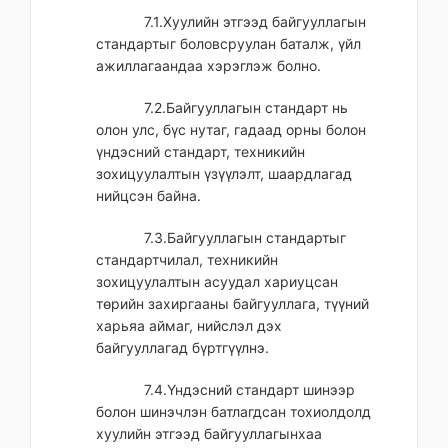
7.1.Хуулийн этгээд байгууллагын
стандартыг боловсруулан баталж, үйл
ажиллагаандаа хэрэглэж болно.
7.2.Байгууллагын стандарт нь
олон улс, бүс нутаг, гадаад орны болон
үндэсний стандарт, техникийн
зохицуулалтын үзүүлэлт, шаардлагад
нийцсэн байна.
7.3.Байгууллагын стандартыг
стандартчилал, техникийн
зохицуулалтын асуудал хариуцсан
төрийн захиргааны байгууллага, түүний
харьяа аймаг, нийслэл дэх
байгууллагад бүртгүүлнэ.
7.4.Үндэсний стандарт шинээр
болон шинэчлэн батлагдсан тохиолдолд
хуулийн этгээд байгууллагынхаа