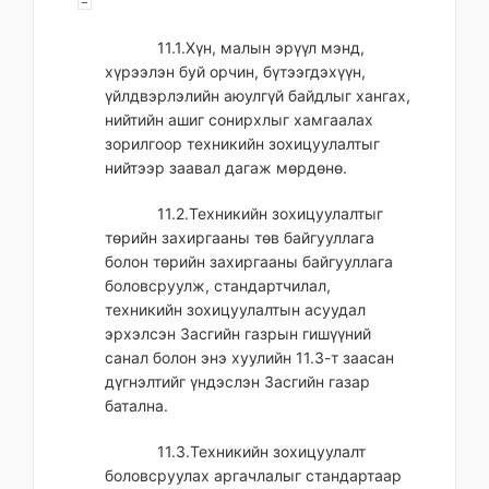
11.1.Хүн, малын эрүүл мэнд,
хүрээлэн буй орчин, бүтээгдэхүүн,
үйлдвэрлэлийн аюулгүй байдлыг хангах,
нийтийн ашиг сонирхлыг хамгаалах
зорилгоор техникийн зохицуулалтыг
нийтээр заавал дагаж мөрдөнө.
11.2.Техникийн зохицуулалтыг
төрийн захиргааны төв байгууллага
болон төрийн захиргааны байгууллага
боловсруулж, стандартчилал,
техникийн зохицуулалтын асуудал
эрхэлсэн Засгийн газрын гишүүний
санал болон энэ хуулийн 11.3-т заасан
дүгнэлтийг үндэслэн Засгийн газар
батална.
11.3.Техникийн зохицуулалт
боловсруулах аргачлалыг стандартаар