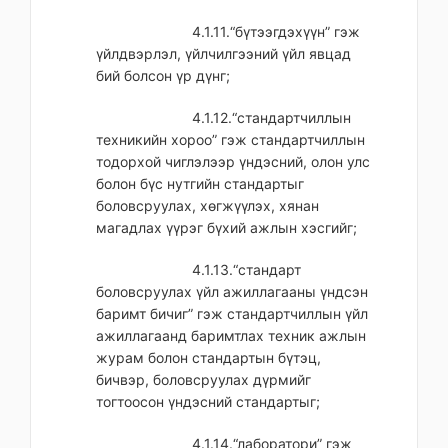
4.1.11.“бүтээгдэхүүн” гэж
үйлдвэрлэл, үйлчилгээний үйл явцад
бий болсон үр дүнг;
4.1.12.“стандартчиллын
техникийн хороо” гэж стандартчиллын
тодорхой чиглэлээр үндэсний, олон улс
болон бүс нутгийн стандартыг
боловсруулах, хөгжүүлэх, хянан
магадлах үүрэг бүхий ажлын хэсгийг;
4.1.13.“стандарт
боловсруулах үйл ажиллагааны үндсэн
баримт бичиг” гэж стандартчиллын үйл
ажиллагаанд баримтлах техник ажлын
журам болон стандартын бүтэц,
бичвэр, боловсруулах дүрмийг
тогтоосон үндэсний стандартыг;
4.1.14.“лаборатори” гэж