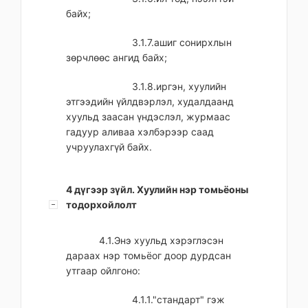
байх;
3.1.7.ашиг сонирхлын
зөрчлөөс ангид байх;
3.1.8.иргэн, хуулийн
этгээдийн үйлдвэрлэл, худалдаанд
хуульд заасан үндэслэл, журмаас
гадуур аливаа хэлбэрээр саад
учруулахгүй байх.
4 дүгээр зүйл. Хуулийн нэр томьёоны
тодорхойлолт
4.1.Энэ хуульд хэрэглэсэн
дараах нэр томьёог доор дурдсан
утгаар ойлгоно:
4.1.1."стандарт" гэж