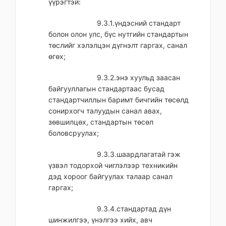
үүрэгтэй:
9.3.1.үндэсний стандарт
болон олон улс, бүс нутгийн стандартын
төслийг хэлэлцэн дүгнэлт гаргах, санал
өгөх;
9.3.2.энэ хуульд заасан
байгууллагын стандартаас бусад
стандартчиллын баримт бичгийн төсөлд
сонирхогч талуудын санал авах,
зөвшилцөх, стандартын төсөл
боловсруулах;
9.3.3.шаардлагатай гэж
үзвэл тодорхой чиглэлээр техникийн
дэд хороог байгуулах талаар санал
гаргах;
9.3.4.стандартад дүн
шинжилгээ, үнэлгээ хийх, авч