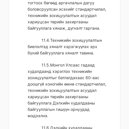
тогтоох бөгөөд аргачлалын дагуу
боловсруулсан эсэхийг стандартчилал,
техникийн зохицуулалтын асуудал
хариуцсан төрийн захиргааны
байгууллага хянаж, дүгнэлт гаргана.
11.4.Техникийн зохицуулалтын
биелэлтэд хяналт хэрэгжүүлэх эрх
бүхий байгууллага хяналт тавина.
11.5.Монгол Улсаас гадаад
худалдаанд хэрэглэх техникийн
зохицуулалтыг батлагдахаас 60-аас
доошгүй хоногийн өмнө стандартчилал,
техникийн зохицуулалтын асуудал
хариуцсан төрийн захиргааны
байгууллага Дэлхийн худалдааны
байгууллагын гишүүн орнуудад
мэдээлнэ.
11.6.Дэлхийн худалдааны