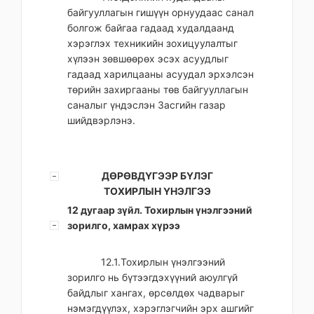
байгууллагын гишүүн орнуудаас санал
болгож байгаа гадаад худалдаанд
хэрэглэх техникийн зохицуулалтыг
хүлээн зөвшөөрөх эсэх асуудлыг
гадаад харилцааны асуудал эрхэлсэн
төрийн захиргааны төв байгууллагын
саналыг үндэслэн Засгийн газар
шийдвэрлэнэ.
ДӨРӨВДҮГЭЭР БҮЛЭГ
ТОХИРЛЫН ҮНЭЛГЭЭ
12 дугаар зүйл. Тохирлын үнэлгээний
зорилго, хамрах хүрээ
12.1.Тохирлын үнэлгээний
зорилго нь бүтээгдэхүүний аюулгүй
байдлыг хангах, өрсөлдөх чадварыг
нэмэгдүүлэх, хэрэглэгчийн эрх ашгийг