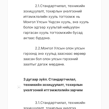
2.1.Стандартчилал, техникийн
зохицуулалт, тохирлын үнэлгээний
итгэмжлэлийн хууль тогтоомж нь
Монгол Улсын Үндсэн хууль, энэ хууль
болон эдгээр хуультай нийцүүлэн
гаргасан хууль тогтоомжийн бусад
актаас бүрдэнэ.
2.2.Монгол Улсын олон улсын
гэрээнд энэ хуульд зааснаас өөрөөр
заасан бол олон улсын гэрээний
заалтыг дагаж мөрдөнө.
3 дугаар зүйл. Стандартчилал,
техникийн зохицуулалт, тохирлын
үнэлгээний итгэмжлэлийн зарчим
3.1.Стандартчилал, техникийн
зохицуулалт, тохирлын үнэлгээ,