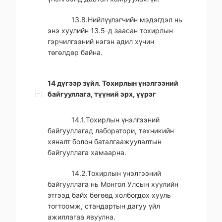
13.8.Нийлүүлэгчийн мэдэгдэл нь
энэ хуулийн 13.5-д заасан тохирлын
гэрчилгээний нэгэн адил хүчин
төгөлдөр байна.
14 дүгээр зүйл. Тохирлын үнэлгээний
байгууллага, түүний эрх, үүрэг
14.1.Тохирлын үнэлгээний
байгууллагад лаборатори, техникийн
хяналт болон баталгаажуулалтын
байгууллага хамаарна.
14.2.Тохирлын үнэлгээний
байгууллага нь Монгол Улсын хуулийн
этгээд байх бөгөөд холбогдох хууль
тогтоомж, стандартын дагуу үйл
ажиллагаа явуулна.