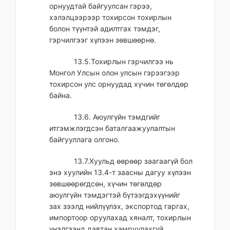
орнуудтай байгуулсан гэрээ,
хэлэлцээрээр тохирсон тохирлын
болон түүнтэй адилтгах тэмдэг,
гэрчилгээг хүлээн зөвшөөрнө.
13.5.Тохирлын гэрчилгээ нь
Монгол Улсын олон улсын гэрээгээр
тохирсон улс орнуудад хүчин төгөлдөр
байна.
13.6. Аюулгүйн тэмдгийг
итгэмжлэгдсэн баталгаажуулалтын
байгууллага олгоно.
13.7.Хуульд өөрөөр заагаагүй бол
энэ хуулийн 13.4-т заасны дагуу хүлээн
зөвшөөрөгдсөн, хүчин төгөлдөр
аюулгүйн тэмдэгтэй бүтээгдэхүүнийг
зах зээлд нийлүүлэх, экспортод гаргах,
импортоор оруулахад хяналт, тохирлын
үнэлгээнд давтан хамруулахгүй.