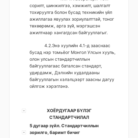
сорилт, шинжилгээ, хэмжилт, шалгалт
тохируулга болон бусад техникийн үйл
ажиллагаа явуулах зориулалттай, тоног
төхөөрөмж, арга зүй, мэргэшсэн
ажилтнаар хангагдсан байгууллагыг.
4.2.Энэ хуулийн 4.1-д зааснаас
бусад нэр томьёог Монгол Улсын хууль,
олон улсын стандартчиллын
байгууллагаас баталсан стандарт,
удирдамж, Дэлхийн худалдааны
байгууллагын хэлэлцээрт заасны дагуу
ойлгож хэрэглэнэ.
ХОЁРДУГААР БҮЛЭГ
СТАНДАРТЧИЛАЛ
5 дугаар зүйл. Стандартчиллын
зорилго, баримт бичиг