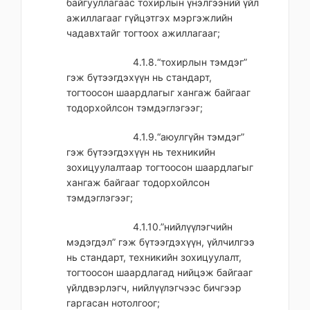
байгууллагаас тохирлын үнэлгээний үйл
ажиллагааг гүйцэтгэх мэргэжлийн
чадавхтайг тогтоох ажиллагааг;
4.1.8.“тохирлын тэмдэг”
гэж бүтээгдэхүүн нь стандарт,
тогтоосон шаардлагыг хангаж байгааг
тодорхойлсон тэмдэглэгээг;
4.1.9.“аюулгүйн тэмдэг”
гэж бүтээгдэхүүн нь техникийн
зохицуулалтаар тогтоосон шаардлагыг
хангаж байгааг тодорхойлсон
тэмдэглэгээг;
4.1.10.”нийлүүлэгчийн
мэдэгдэл” гэж бүтээгдэхүүн, үйлчилгээ
нь стандарт, техникийн зохицуулалт,
тогтоосон шаардлагад нийцэж байгааг
үйлдвэрлэгч, нийлүүлэгчээс бичгээр
гаргасан нотолгоог;