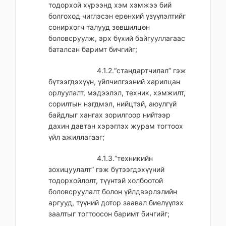
тодорхой хүрээнд хэм хэмжээ бий
болгоход чиглэсэн ерөнхий үзүүлэлтийг
сонирхогч талууд зөвшилцөн
боловсруулж, эрх бүхий байгууллагаас
баталсан баримт бичгийг;
4.1.2.“стандартчилал” гэж
бүтээгдэхүүн, үйлчилгээний харилцан
орлуулалт, мэдээлэл, техник, хэмжилт,
сорилтын нэгдмэл, нийцтэй, аюулгүй
байдлыг хангах зорилгоор нийтээр
дахин давтан хэрэглэх журам тогтоох
үйл ажиллагааг;
4.1.3.“техникийн
зохицуулалт” гэж бүтээгдэхүүний
тодорхойлолт, түүнтэй холбоотой
боловсруулалт болон үйлдвэрлэлийн
аргууд, түүний дотор заавал биелүүлэх
заалтыг тогтоосон баримт бичгийг;