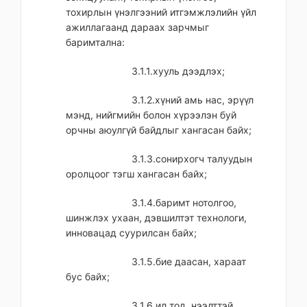
тохирлын үнэлгээний итгэмжлэлийн үйл
ажиллагаанд дараах зарчмыг
баримтална:
3.1.1.хууль дээдлэх;
3.1.2.хүний амь нас, эрүүл
мэнд, нийгмийн болон хүрээлэн буй
орчны аюулгүй байдлыг хангасан байх;
3.1.3.сонирхогч талуудын
оролцоог тэгш хангасан байх;
3.1.4.баримт нотолгоо,
шинжлэх ухаан, дэвшилтэт технологи,
инновацад суурилсан байх;
3.1.5.бие даасан, хараат
бус байх;
3.1.6.ил тод, нээлттэй