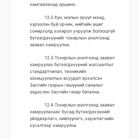
хамгаалахад оршино.
12.2.Хүн, малын эрүүл мэнд,
хүрээлэн буй орчин, нийтийн ашиг
сонирхолд хохирол учруулж болзошгүй
бүтээгдэхүүнийг тохирлын үнэлгээнд
заавал хамруулна.
12.3.Тохирлын үнэлгээнд заавал
хамруулах бүтээгдэхүүний жагсаалтыг
стандартчилал, техникийн
зохицуулалтын асуудал эрхэлсэн
Засгийн газрын гишүүний саналыг
үндэслэн Засгийн газар батална.
12.4.Тохирлын үнэлгээнд заавал
хамруулахаас бусад бүтээгдэхүүнийг
үйлдвэрлэгч, нийлүүлэгч, хэрэглэгчийн
хүсэлтээр хамруулна.