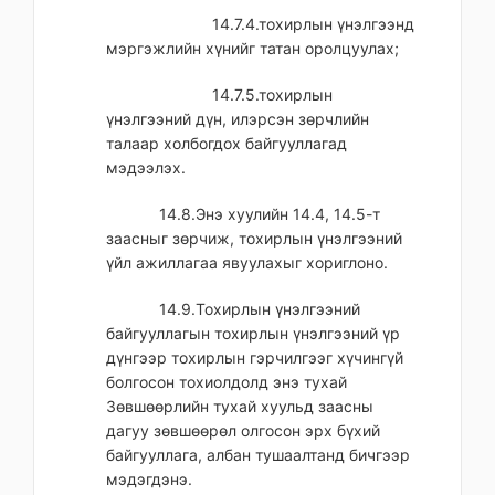
14.7.4.тохирлын үнэлгээнд
мэргэжлийн хүнийг татан оролцуулах;
14.7.5.тохирлын
үнэлгээний дүн, илэрсэн зөрчлийн
талаар холбогдох байгууллагад
мэдээлэх.
14.8.Энэ хуулийн 14.4, 14.5-т
заасныг зөрчиж, тохирлын үнэлгээний
үйл ажиллагаа явуулахыг хориглоно.
14.9.Тохирлын үнэлгээний
байгууллагын тохирлын үнэлгээний үр
дүнгээр тохирлын гэрчилгээг хүчингүй
болгосон тохиолдолд энэ тухай
Зөвшөөрлийн тухай хуульд заасны
дагуу зөвшөөрөл олгосон эрх бүхий
байгууллага, албан тушаалтанд бичгээр
мэдэгдэнэ.