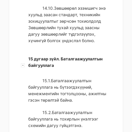
14.10.Зөвшөөрөл эзэмшигч энэ
хуульд заасан стандарт, техникийн
зохицуулалтыг зөрчсөн тохиолдолд
Зөвшөөрлийн тухай хуульд заасны
дагуу зөвшөөрлийг түдгэлзүүлэх,
хүчингүй болгох үндэслэл болно.
15 дугаар зүйл. Баталгаажуулалтын
байгууллага
15.1.Баталгаажуулалтын
байгууллага нь бүтээгдэхүүний,
менежментийн тогтолцооны, ажилтны
гэсэн төрөлтэй байна.
15.2.Баталгаажуулалтын
байгууллага нь тохирлын үнэлгээг
схемийн дагуу гүйцэтгэнэ.