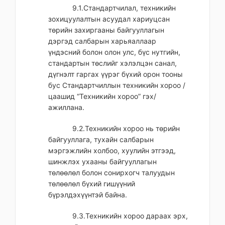
9.1.Стандартчилал, техникийн
зохицуулалтын асуудал хариуцсан
төрийн захиргааны байгууллагын
дэргэд салбарын харьяаллаар
үндэсний болон олон улс, бүс нутгийн,
стандартын төслийг хэлэлцэн санал,
дүгнэлт гаргах үүрэг бүхий орон тооны
бус Стандартчиллын техникийн хороо /
цаашид “Техникийн хороо” гэх/
ажиллана.
9.2.Техникийн хороо нь төрийн
байгууллага, тухайн салбарын
мэргэжлийн холбоо, хуулийн этгээд,
шинжлэх ухааны байгууллагын
төлөөлөл болон сонирхогч талуудын
төлөөлөл бүхий гишүүний
бүрэлдэхүүнтэй байна.
9.3.Техникийн хороо дараах эрх,