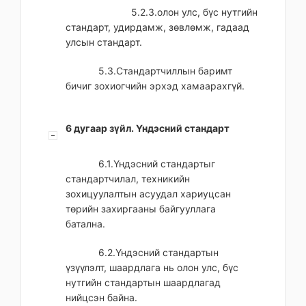
5.2.3.олон улс, бүс нутгийн
стандарт, удирдамж, зөвлөмж, гадаад
улсын стандарт.
5.3.Стандартчиллын баримт
бичиг зохиогчийн эрхэд хамаарахгүй.
6 дугаар зүйл. Үндэсний стандарт
6.1.Үндэсний стандартыг
стандартчилал, техникийн
зохицуулалтын асуудал хариуцсан
төрийн захиргааны байгууллага
батална.
6.2.Үндэсний стандартын
үзүүлэлт, шаардлага нь олон улс, бүс
нутгийн стандартын шаардлагад
нийцсэн байна.