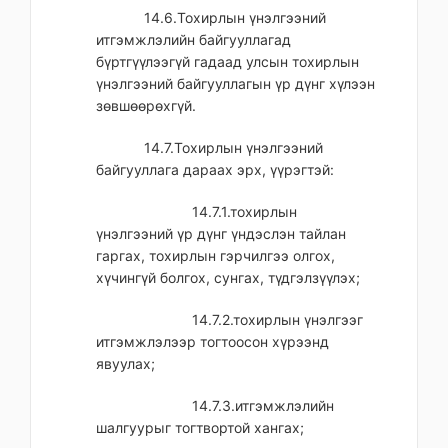
14.6.Тохирлын үнэлгээний
итгэмжлэлийн байгууллагад
бүртгүүлээгүй гадаад улсын тохирлын
үнэлгээний байгууллагын үр дүнг хүлээн
зөвшөөрөхгүй.
14.7.Тохирлын үнэлгээний
байгууллага дараах эрх, үүрэгтэй:
14.7.1.тохирлын
үнэлгээний үр дүнг үндэслэн тайлан
гаргах, тохирлын гэрчилгээ олгох,
хүчингүй болгох, сунгах, түдгэлзүүлэх;
14.7.2.тохирлын үнэлгээг
итгэмжлэлээр тогтоосон хүрээнд
явуулах;
14.7.3.итгэмжлэлийн
шалгуурыг тогтвортой хангах;