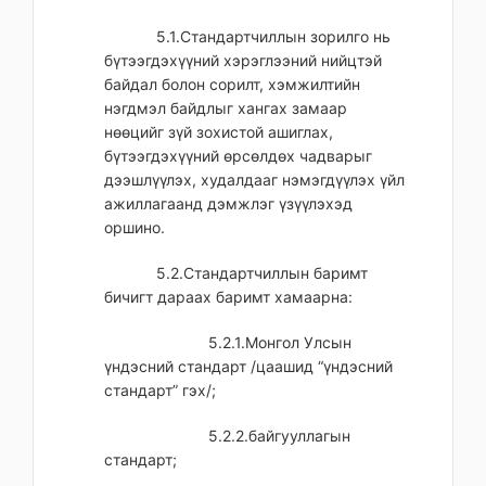
5.1.Стандартчиллын зорилго нь
бүтээгдэхүүний хэрэглээний нийцтэй
байдал болон сорилт, хэмжилтийн
нэгдмэл байдлыг хангах замаар
нөөцийг зүй зохистой ашиглах,
бүтээгдэхүүний өрсөлдөх чадварыг
дээшлүүлэх, худалдааг нэмэгдүүлэх үйл
ажиллагаанд дэмжлэг үзүүлэхэд
оршино.
5.2.Стандартчиллын баримт
бичигт дараах баримт хамаарна:
5.2.1.Монгол Улсын
үндэсний стандарт /цаашид “үндэсний
стандарт” гэх/;
5.2.2.байгууллагын
стандарт;