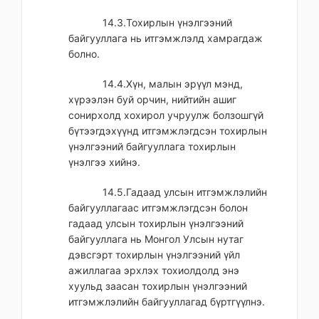
14.3.Тохирлын үнэлгээний
байгууллага нь итгэмжлэлд хамрагдаж
болно.
14.4.Хүн, малын эрүүл мэнд,
хүрээлэн буй орчин, нийтийн ашиг
сонирхолд хохирол учруулж болзошгүй
бүтээгдэхүүнд итгэмжлэгдсэн тохирлын
үнэлгээний байгууллага тохирлын
үнэлгээ хийнэ.
14.5.Гадаад улсын итгэмжлэлийн
байгууллагаас итгэмжлэгдсэн болон
гадаад улсын тохирлын үнэлгээний
байгууллага нь Монгол Улсын нутаг
дэвсгэрт тохирлын үнэлгээний үйл
ажиллагаа эрхлэх тохиолдолд энэ
хуульд заасан тохирлын үнэлгээний
итгэмжлэлийн байгууллагад бүртгүүлнэ.