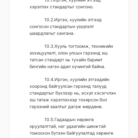
хэрэглэх стандартыг сонгоно.
10.2.Иргэн, хуулийн этгээд
сонгосон стандартын үзүүлэлт
шаардлагыг хангана.
10.3.Хууль тогтоомж, техникийн
зохицуулалт, олон улсын гэрээнд эш
татсан стандарт нь тухайн баримт
бичгийн нэгэн адил хүчинтэй байна.
10.4.Иргэн, хуулийн этгээдийн
хооронд байгуулсан гэрээнд талууд
стандартыг бүхлээр нь, эсхүл хэсэгчлэн
эш татаж хэрэглэхээр тохирсон бол
гэрээний заалтыг дагаж мөрдөнө.
10.5.Гадаадын хөрөнгө
оруулалттай, нэг удаагийн шинжтэй
томоохон бүтээн байгуулалтад хөрөнгө