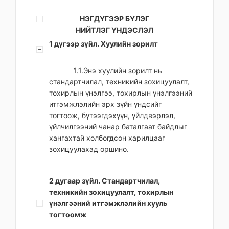
НЭГДҮГЭЭР БҮЛЭГ
НИЙТЛЭГ ҮНДЭСЛЭЛ
1 дүгээр зүйл. Хуулийн зорилт
1.1.Энэ хуулийн зорилт нь
стандартчилал, техникийн зохицуулалт,
тохирлын үнэлгээ, тохирлын үнэлгээний
итгэмжлэлийн эрх зүйн үндсийг
тогтоож, бүтээгдэхүүн, үйлдвэрлэл,
үйлчилгээний чанар баталгаат байдлыг
хангахтай холбогдсон харилцааг
зохицуулахад оршино.
2 дугаар зүйл. Стандартчилал,
техникийн зохицуулалт, тохирлын
үнэлгээний итгэмжлэлийн хууль
тогтоомж