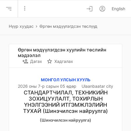
more_vert
login
account_circle
English
Нүүр хуудас
Өргөн мэдүүлэгдсэн төслүүд
Өргөн мэдүүлэгдсэн хуулийн төслийн
мэдээлэл
person_add
star_border
Дагах
Хадгалах
МОНГОЛ УЛСЫН ХУУЛЬ
2026 оны 7-р сарын 05 өдөр
Ulaanbaatar city
СТАНДАРТЧИЛАЛ, ТЕХНИКИЙН
ЗОХИЦУУЛАЛТ, ТОХИРЛЫН
ҮНЭЛГЭЭНИЙ ИТГЭМЖЛЭЛИЙН
ТУХАЙ (Шинэчилсэн найруулга)
(Шинэчилсэн найруулга)