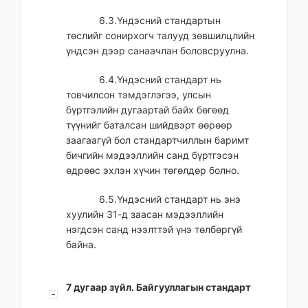
6.3.Үндэсний стандартын
төслийг сонирхогч талууд зөвшилцлийн
үндсэн дээр санаачлан боловсруулна.
6.4.Үндэсний стандарт нь
товчилсон тэмдэглэгээ, улсын
бүртгэлийн дугаартай байх бөгөөд
түүнийг баталсан шийдвэрт өөрөөр
заагаагүй бол стандартчиллын баримт
бичгийн мэдээллийн санд бүртгэсэн
өдрөөс эхлэн хүчин төгөлдөр болно.
6.5.Үндэсний стандарт нь энэ
хуулийн 31-д заасан мэдээллийн
нэгдсэн санд нээлттэй үнэ төлбөргүй
байна.
7 дугаар зүйл. Байгууллагын стандарт