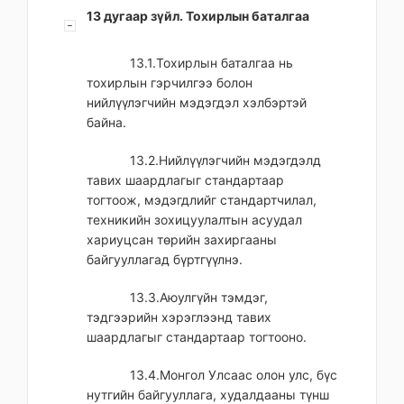
13 дугаар зүйл. Тохирлын баталгаа
13.1.Тохирлын баталгаа нь
тохирлын гэрчилгээ болон
нийлүүлэгчийн мэдэгдэл хэлбэртэй
байна.
13.2.Нийлүүлэгчийн мэдэгдэлд
тавих шаардлагыг стандартаар
тогтоож, мэдэгдлийг стандартчилал,
техникийн зохицуулалтын асуудал
хариуцсан төрийн захиргааны
байгууллагад бүртгүүлнэ.
13.3.Аюулгүйн тэмдэг,
тэдгээрийн хэрэглээнд тавих
шаардлагыг стандартаар тогтооно.
13.4.Монгол Улсаас олон улс, бүс
нутгийн байгууллага, худалдааны түнш