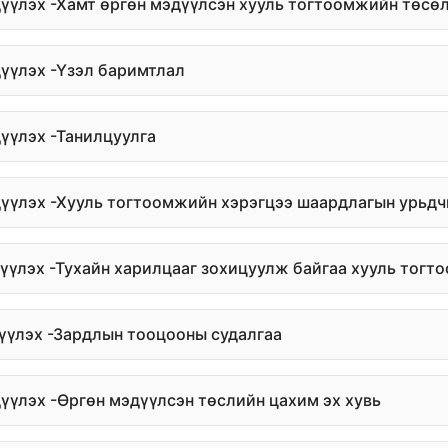
дүүлэх -Хамт өргөн мэдүүлсэн хууль тогтоомжийн төсө
дүүлэх -Үзэл баримтлал
дүүлэх -Танилцуулга
дүүлэх -Хууль тогтоомжийн хэрэгцээ шаардлагын урьдч
дүүлэх -Тухайн харилцааг зохицуулж байгаа хууль тог
дүүлэх -Зардлын тооцооны судалгаа
дүүлэх -Өргөн мэдүүлсэн төслийн цахим эх хувь