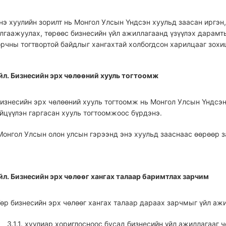
 Энэ хуулийн зорилт нь Монгол Улсын Үндсэн хуульд заасан иргэн
алгаажуулах, төрөөс бизнесийн үйл ажиллагаанд үзүүлэх дарамт
орчны тогтвортой байдлыг хангахтай холбогдсон харилцааг зохи
үйл. Бизнесийн эрх чөлөөний хууль тогтоомж
 Бизнесийн эрх чөлөөний хууль тогтоомж нь Монгол Улсын Үндсэн
ийцүүлэн гаргасан хууль тогтоомжоос бүрдэнэ.
 Монгол Улсын олон улсын гэрээнд энэ хуульд зааснаас өөрөөр 
үйл. Бизнесийн эрх чөлөөг хангах талаар баримтлах зарчим
 Төр бизнесийн эрх чөлөөг хангах талаар дараах зарчмыг үйл а
3.1.1. хуулиар хориглосноос бусад бизнесийн үйл ажиллагааг 