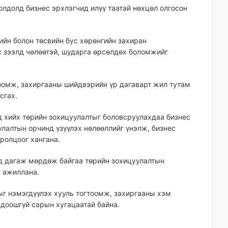
иолдолд бизнес эрхлэгчид илүү таатай нөхцөл олгосон
вийн болон төсвийн бус хөрөнгийн захиран
х зээлд чөлөөтэй, шударга өрсөлдөх боломжийг
гтоомж, захиргааны шийдвэрийн үр дагаварт жил тутам
сгах.
нд хийх төрийн зохицуулалтыг боловсруулахдаа бизнес
улалтын орчинд үзүүлэх нөлөөллийг үнэлж, бизнес
оролцоог хангана.
нд дагаж мөрдөж байгаа төрийн зохицуулалтын
ж ажиллана.
ыг нэмэгдүүлэх хууль тогтоомж, захиргааны хэм
доошгүй сарын хугацаатай байна.