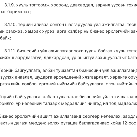
3.1.9. хууль тогтоомж хооронд давхардал, зөрчил үүссэн тох
тыг баримтлах;
3.1.10. төрийн аливаа сонгон шалгаруулах үйл ажиллагаа, төс
ын хэмжээ, хамрах хүрээ, арга хэлбэр нь бизнес эрхлэгчийн за
байх;
3.1.11. бизнесийн үйл ажиллагааг зохицуулж байгаа хууль то
хийж шаардлагагүй, давхардсан, үр ашиггүй зохицуулалтыг бага
 Төрийн байгууллага, албан тушаалтан бизнесийн үйл ажиллагаа
зүүлэх ачаалал, шударга өрсөлдөөний хязгаарлалт, хөрөнгө ору
ргэжлийн холбоо, иргэний нийгмийн байгууллага, олон нийтийн 
 Төрийн байгууллага, албан тушаалтан бизнесийн үйл ажиллагаа
зорилго, үр нөлөөний талаарх мэдээллийг нийтэд ил тод мэдээл
 Бизнес эрхлэгчийн ашигт ажиллагаанд сөргөөр нөлөөлөх, зардл
актын дагаж мөрдөж эхлэх хугацаа батлагдсанаас хойш 12-оос 