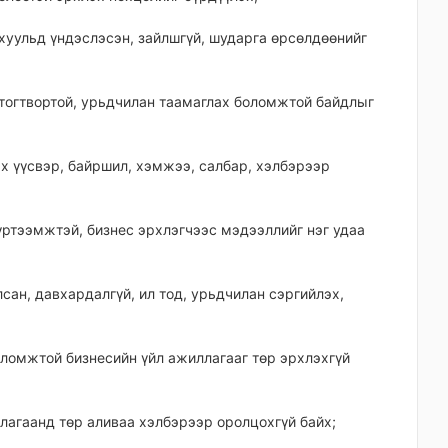
 хуульд үндэслэсэн, зайлшгүй, шударга өрсөлдөөнийг
 тогтвортой, урьдчилан таамаглах боломжтой байдлыг
эх үүсвэр, байршил, хэмжээ, салбар, хэлбэрээр
 хүртээмжтэй, бизнес эрхлэгчээс мэдээллийг нэг удаа
сан, давхардалгүй, ил тод, урьдчилан сэргийлэх,
боломжтой бизнесийн үйл ажиллагааг төр эрхлэхгүй
ллагаанд төр аливаа хэлбэрээр оролцохгүй байх;