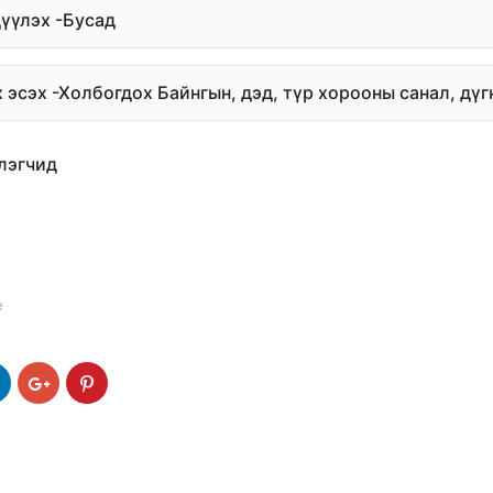
дүүлэх -Бусад
х эсэх -Холбогдох Байнгын, дэд, түр хорооны санал, дүг
лэгчид
e