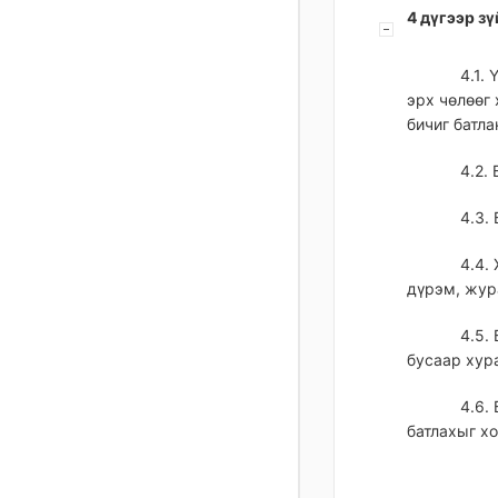
4 дүгээр з
4.1.
эрх чөлөөг
бичиг батла
4.2.
4.3.
4.4.
дүрэм, жура
4.5.
бусаар хура
4.6.
батлахыг хо