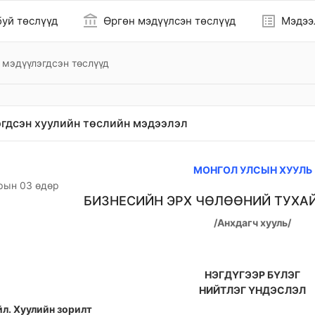
account_balance
list_alt
уй төслүүд
Өргөн мэдүүлсэн төслүүд
Мэдээ
 мэдүүлэгдсэн төслүүд
гдсэн хуулийн төслийн мэдээлэл
МОНГОЛ УЛСЫН ХУУЛЬ
рын 03 өдөр
БИЗНЕСИЙН ЭРХ ЧӨЛӨӨНИЙ ТУХАЙ /
/Анхдагч хууль/
НЭГДҮГЭЭР БҮЛЭГ
НИЙТЛЭГ ҮНДЭСЛЭЛ
йл. Хуулийн зорилт