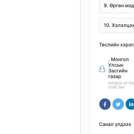
9. Өргөн мэ
10. Хэлэлцэ
Төслийн хэрэг
. Монгол
Улсын
Засгийн
газар
Initiator of th
draft law
Санал үлдээх