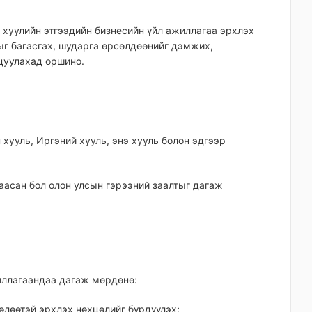
, хуулийн этгээдийн бизнесийн үйл ажиллагаа эрхлэх
ыг багасгах, шударга өрсөлдөөнийг дэмжих,
цуулахад оршино.
 хууль, Иргэний хууль, энэ хууль болон эдгээр
заасан бол олон улсын гэрээний заалтыг дагаж
жиллагаандаа дагаж мөрдөнө:
чөлөөтэй эрхлэх нөхцөлийг бүрдүүлэх;