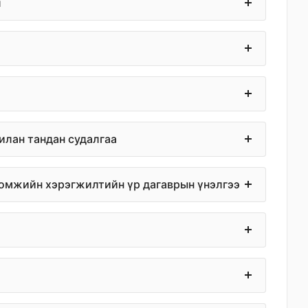
л
илан тандан судалгаа
тоомжийн хэрэгжилтийн үр дагаврын үнэлгээ