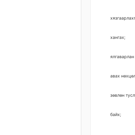
хязгаарлахг
хангах;
ялгаварлан
авах нөхцөл
зөвлөн тусл
байх;