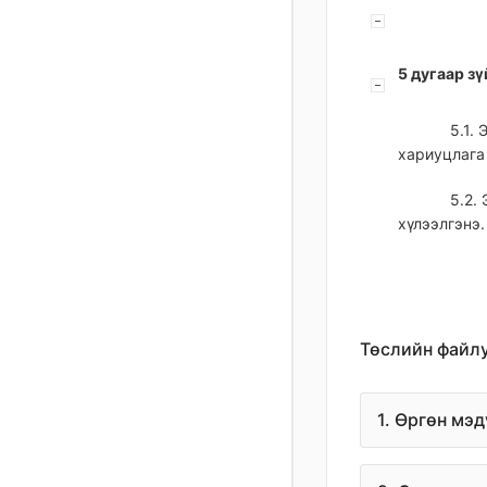
5 дугаар зү
5.1.
хариуцлага 
5.2.
хүлээлгэнэ.
Төслийн файл
1. Өргөн мэ