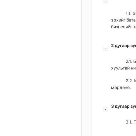
1.1.
эрхийг бат
бизнесийн 
2 дугаар з
2.1.
хуультай н
2.2.
мөрдөнө.
3 дугаар з
3.1.