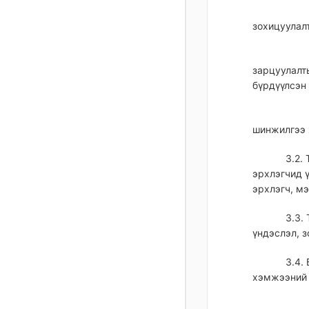
зохицуулал
зарцуулалт
бүрдүүлсэн 
шинжилгээ 
3.2.
эрхлэгчид ү
эрхлэгч, мэ
3.3.
үндэслэл, 
3.4.
хэмжээний 