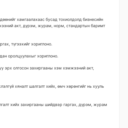
өлдөөнийг хамгаалахаас бусад тохиолдолд бизнесийн
жээний акт, дүрэм, журам, норм, стандартын баримт
ргах, түгээхийг хориглоно.
адан оролцуулахыг хориглоно.
уу эрх олгосон захиргааны хэм хэмжээний акт,
лэлгүй хяналт шалгалт хийх, өмч хөрөнгийг нь хууль
алгалт хийх захиргааны шийдвэр гаргах, дүрэм, журам