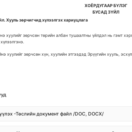
ХОЁРДУГААР БҮЛЭГ
БУСАД ЗҮЙЛ
йл. Хууль зөрчигчид хүлээлгэх хариуцлага
 Энэ хуулийг зөрчсөн төрийн албан тушаалтны үйлдэл нь гэмт хэ
хүлээлгэнэ.
 Энэ хуулийг зөрчсөн хүн, хуулийн этгээдэд Эрүүгийн хууль, эсх
ууд
дүүлэх -Төслийн документ файл /DOC, DOCX/