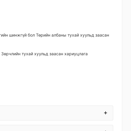
ргийн шинжгүй бол Төрийн албаны тухай хуульд заасан
үл Зөрчлийн тухай хуульд заасан хариуцлага