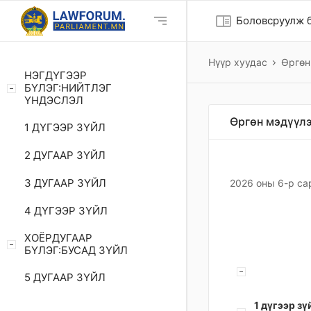
chrome_reader_mode
Боловсруулж б
Нүүр хуудас
Өргөн
НЭГДҮГЭЭР
БҮЛЭГ:НИЙТЛЭГ
ҮНДЭСЛЭЛ
Өргөн мэдүүлэ
1 ДҮГЭЭР ЗҮЙЛ
2 ДУГААР ЗҮЙЛ
3 ДУГААР ЗҮЙЛ
2026 оны 6-р са
4 ДҮГЭЭР ЗҮЙЛ
ХОЁРДУГААР
БҮЛЭГ:БУСАД ЗҮЙЛ
5 ДУГААР ЗҮЙЛ
1 дүгээр зү