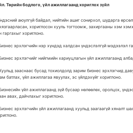
үйл. Төрийн бодлого, үйл ажиллагаанд хориглох зүйл
 Үндэсний аюулгүй байдал, нийтийн ашиг сонирхол, шударга өрс
 хязгаарласан, хориглосон хууль тогтоомж, захиргааны хэм хэм
н гаргахыг хориглоно.
 Бизнес эрхлэгчийн нэр хүндэд халдсан үндэслэлгүй мэдээлэл га
 Бизнес эрхлэгчийг нийгмийн хариуцлагын үйл ажиллагаанд алб
 Хуульд зааснаас бусад тохиолдолд зарим бизнес эрхлэгчид дав
м батлах, үйл ажиллагаа явуулах, эс үйлдэхүйг хориглоно.
 Бизнесийн үйл ажиллагаанд зүй бусаар нөлөөлөх, оролцох, үндэс
ан авах, дайчлахыг хориглоно.
 Бизнес эрхлэгчийн үйл ажиллагаанд хуульд заагаагүй хяналт ш
риглоно.