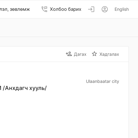
perm_phone_msg
login
account_circle
лэл, зөвлөмж
Холбоо барих
English
person_add
star_border
Дагах
Хадгалах
Ulaanbaatar city
Анхдагч хууль/